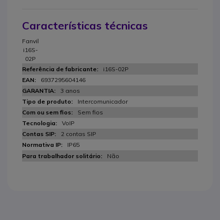
Características técnicas
Fanvil
i16S-
02P
i16S-02P
6937295604146
3 anos
Intercomunicador
Sem fios
VoIP
2 contas SIP
IP65
Não