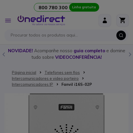
800 780 300
Linha gratuita
Ir para o Conteúdo
Alternar
Nav
o
NOVIDADE!
Acompanhe nosso
guia completo
e domine
tudo sobre
VIDEOCONFERÊNCIA!
Página inicial
Telefones sem fios
Intercomunicadores e video porteiro
Intercomunicadores IP
Fanvil i16S-02P
Saltar para o final da Galeria de imagens