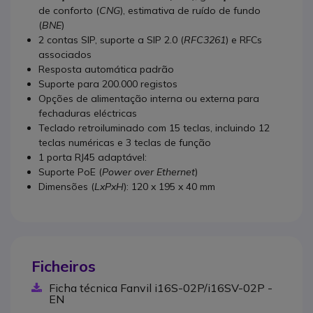
de conforto (
CNG
), estimativa de ruído de fundo
(
BNE
)
2 contas SIP, suporte a SIP 2.0 (
RFC3261
) e RFCs
associados
Resposta automática padrão
Suporte para 200.000 registos
Opções de alimentação interna ou externa para
fechaduras eléctricas
Teclado retroiluminado com 15 teclas, incluindo 12
teclas numéricas e 3 teclas de função
1 porta RJ45 adaptável:
Suporte PoE (
Power over Ethernet
)
Dimensões (
LxPxH
): 120 x 195 x 40 mm
Ficheiros
Ficha técnica Fanvil i16S-02P/i16SV-02P -
EN