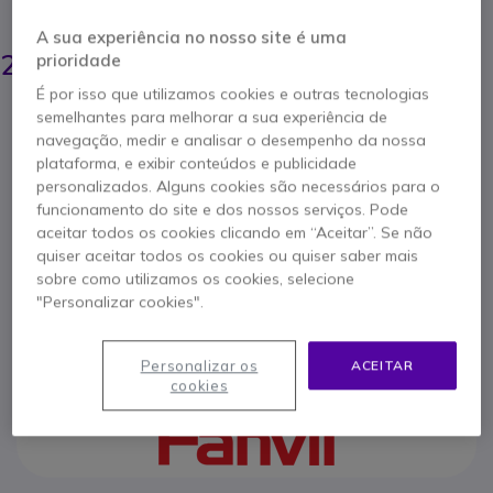
POUPE 22,00 €
A sua experiência no nosso site é uma
229,95 €
207,95 €
prioridade
s/iva
-
255,78 €
Iva Incl.
É por isso que utilizamos cookies e outras tecnologias
Qtd
semelhantes para melhorar a sua experiência de
ADICIONAR AO CARRINHO
navegação, medir e analisar o desempenho da nossa
plataforma, e exibir conteúdos e publicidade
personalizados. Alguns cookies são necessários para o
ORÇAMENTO EM 4 HORAS
funcionamento do site e dos nossos serviços. Pode
aceitar todos os cookies clicando em “Aceitar”. Se não
Esgotado
quiser aceitar todos os cookies ou quiser saber mais
40 produtos em stock plataforma
sobre como utilizamos os cookies, selecione
Entrega:
5-7 dias
"Personalizar cookies".
3 anos de garantia
do fabricante
Personalizar os
ACEITAR
cookies