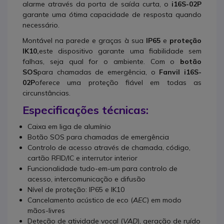
alarme através da porta de saída curta, o
i16S-02P
garante uma ótima capacidade de resposta quando
necessário.
Montável na parede e graças à sua
IP65
e
proteção
IK10,
este dispositivo garante uma fiabilidade sem
falhas, seja qual for o ambiente.
Com o
botão
SOS
para chamadas de emergência, o
Fanvil i16S-
02P
oferece uma proteção fiável em todas as
circunstâncias.
Especificações técnicas:
Caixa em liga de alumínio
Botão SOS para chamadas de emergência
Controlo de acesso através de chamada, código,
cartão RFID/IC e interrutor interior
Funcionalidade tudo-em-um para controlo de
acesso, intercomunicação e difusão
Nível de proteção: IP65 e IK10
Cancelamento acústico de eco (
AEC
) em modo
mãos-livres
Deteção de atividade vocal (
VAD
), geração de ruído