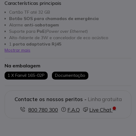
Características principais
Cartão TF até 32 GB
Botão SOS para chamadas de emergência
Alarme
anti-sabotagem
Suporte para
PoE
(
Power over Ethernet
)
Alto-falante de 3W e cancelador de eco acústico
1
porta adaptativa RJ45
Mostrar mais
IP65: à prova de água e poeira e IK1P: à prova de colisão
Compatível com as principais plataformas de PBX IP
Na embalagem
1 X Fanvil 16S-02P
Documentação
Contacte os nossos peritos -
Linha gratuita
800 780 300
F.A.Q
Live Chat