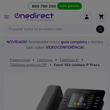
800 780 300
Linha gratuita
Ir para o Conteúdo
Alternar
Nav
o
NOVIDADE!
Acompanhe nosso
guia completo
e domine
tudo sobre
VIDEOCONFERÊNCIA!
Página inicial
Telefones
Telefones IP
Telefones protocolo SIP
Fanvil V64 telefone IP Preto
Saltar para o final da Galeria de imagens