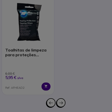
Toalhitas de limpeza
para proteções
auditivas
6,00 €
5,95 €
s/iva
Ref: AFHEAD2