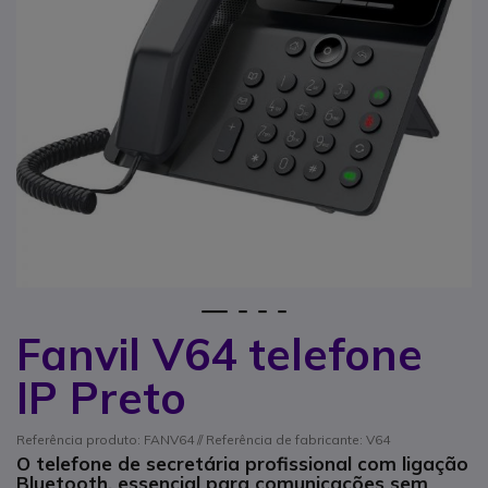
1
2
3
4
Fanvil V64 telefone
Saltar para o início da Galeria de imagens
IP Preto
Referência produto: FANV64 // Referência de fabricante: V64
O telefone de secretária profissional com ligação
Bluetooth, essencial para comunicações sem