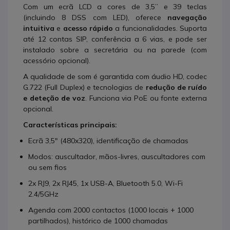
Com um ecrã LCD a cores de 3,5” e 39 teclas
(incluindo 8 DSS com LED), oferece
navegação
intuitiva
e
acesso rápido
a funcionalidades. Suporta
até 12 contas SIP, conferência a 6 vias, e pode ser
instalado sobre a secretária ou na parede (com
acessório opcional).
A qualidade de som é garantida com áudio HD, codec
G.722 (Full Duplex) e tecnologias de
redução de ruído
e deteção de voz
. Funciona via PoE ou fonte externa
opcional.
Características principais:
Ecrã 3,5" (480x320), identificação de chamadas
Modos: auscultador, mãos-livres, auscultadores com
ou sem fios
2x RJ9, 2x RJ45, 1x USB-A, Bluetooth 5.0, Wi-Fi
2.4/5GHz
Agenda com 2000 contactos (1000 locais + 1000
partilhados), histórico de 1000 chamadas