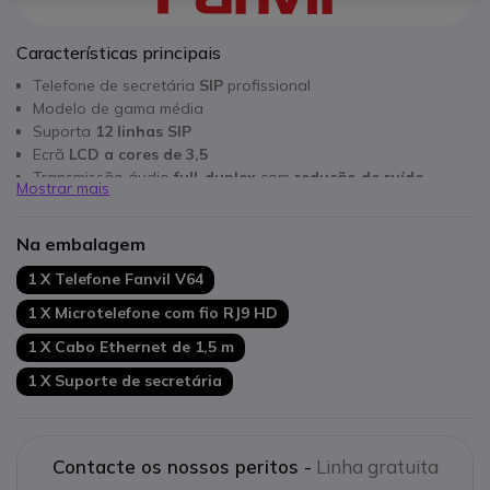
Características principais
Telefone de secretária
SIP
profissional
Modelo de gama média
Suporta
12 linhas SIP
Ecrã
LCD a cores de 3,5
Transmissão áudio
full-duplex
com
redução de ruído
Mostrar mais
Conectividade:
USB; RJ9; RJ45
;
Bluetooth 5.0 e Wi-Fi
Alimentação
PoE
Na embalagem
Duas opções de instalação em suporte de secretária
Suporta conferências de 6 vias
1 X Telefone Fanvil V64
1 X Microtelefone com fio RJ9 HD
1 X Cabo Ethernet de 1,5 m
1 X Suporte de secretária
Contacte os nossos peritos -
Linha gratuita