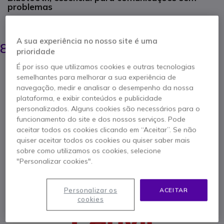
problemas
POUPE 64,00 €
149,95 €
A sua experiência no nosso site é uma
85,95 €
s/iva
-
105,72 €
prioridade
Iva Incl.
É por isso que utilizamos cookies e outras tecnologias
Qtd
ADICIONAR AO CARRINHO
semelhantes para melhorar a sua experiência de
navegação, medir e analisar o desempenho da nossa
plataforma, e exibir conteúdos e publicidade
ORÇAMENTO EM 4 HORAS
personalizados. Alguns cookies são necessários para o
funcionamento do site e dos nossos serviços. Pode
Esgotado
aceitar todos os cookies clicando em “Aceitar”. Se não
100+ produtos em stock plataforma
quiser aceitar todos os cookies ou quiser saber mais
Entrega:
5-7 dias
sobre como utilizamos os cookies, selecione
"Personalizar cookies".
1 ano de garantia
do fabricante
Personalizar os
ACEITAR
cookies