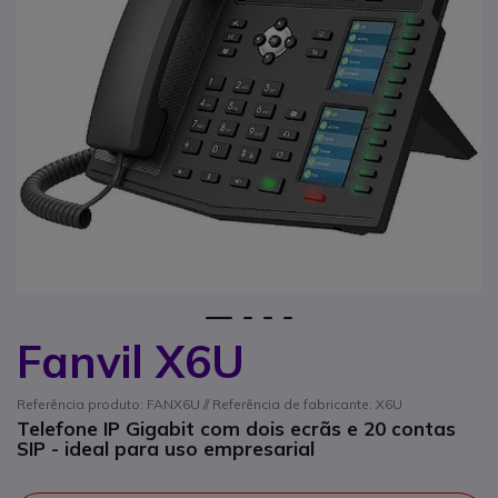
1
2
3
4
Fanvil X6U
Saltar para o início da Galeria de imagens
Referência produto: FANX6U // Referência de fabricante: X6U
Telefone IP Gigabit com dois ecrãs e 20 contas
SIP - ideal para uso empresarial