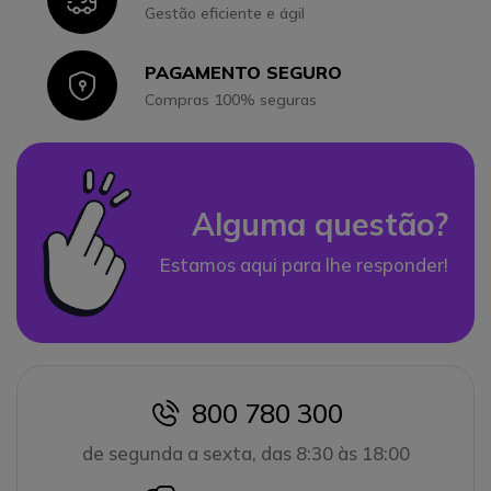
Gestão eficiente e ágil
PAGAMENTO SEGURO
Icon
Compras 100% seguras
Alguma questão?
Estamos aqui para lhe responder!
800 780 300
icon
de segunda a sexta, das 8:30 às 18:00