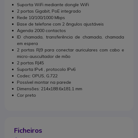
Suporta WiFi mediante dongle WiFi
2 portas Gigabit, PoE integrado
Rede 10/100/1000 Mbps
Base de telefone com 2 ângulos ajustáveis
Agenda 2000 contactos
ID chamada, transferência de chamada, chamada
em espera
2 portas RJ9 para conectar auriculares com cabo e
micro-auscultador de mão
2 portas RJ45
S
uporta IPv4 , protocolo IPv6
Codec
: OPUS, G.722
Possível montar na parede
Dimensões: 214x188.6x181.1 mm
Cor preto
Ficheiros