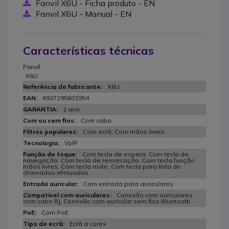
Fanvil X6U - Ficha produto - EN
Fanvil X6U - Manual - EN
Características técnicas
Fanvil
X6U
X6U
6937295601954
1 ano
Com cabo
Com ecrã, Com mãos livres
VoIP
Com tecla de espera, Com tecla de
navegação, Com tecla de remarcação, Com tecla função
mãos livres, Com tecla mute, Com tecla para lista de
chamadas efetuadas
Com entrada para auriculares
Conexão com auriculares
com cabo RJ, Conexão com auricular sem fios Bluetooth
Com PoE
Ecrã a cores