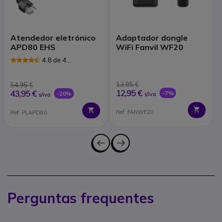
Atendedor eletrónico
Adaptador dongle
APD80 EHS
WiFi Fanvil WF20
4.8 de 4
Avaliações
13,95 €
54,95 €
12,95 €
43,95 €
-7%
-20%
s/iva
s/iva
Ref: FANWF20
Ref: PLAPD80
Perguntas frequentes