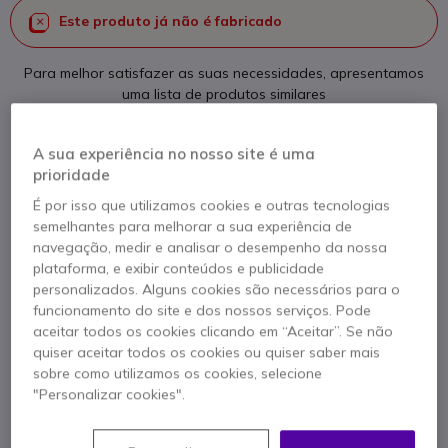
Este produto já não é fabricado
Para melhor satisfazer as suas necessidades, apresentamos
uma lista de produtos similares
Ver produtos similares
A sua experiência no nosso site é uma
prioridade
É por isso que utilizamos cookies e outras tecnologias
Contacte os nossos peritos -
Linha gratuita
semelhantes para melhorar a sua experiência de
800 780 300
F.A.Q
Live Chat
navegação, medir e analisar o desempenho da nossa
plataforma, e exibir conteúdos e publicidade
personalizados. Alguns cookies são necessários para o
funcionamento do site e dos nossos serviços. Pode
aceitar todos os cookies clicando em “Aceitar”. Se não
quiser aceitar todos os cookies ou quiser saber mais
Descrição produto
sobre como utilizamos os cookies, selecione
"Personalizar cookies".
Telefone IP de gama alta