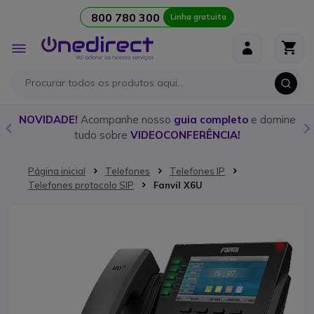
800 780 300
Linha gratuita
Ir para o Conteúdo
Alternar
Nav
o
NOVIDADE!
Acompanhe nosso
guia completo
e domine
tudo sobre
VIDEOCONFERÊNCIA!
Página inicial
Telefones
Telefones IP
Telefones protocolo SIP
Fanvil X6U
Saltar para o final da Galeria de imagens