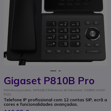
1
2
Gigaset P810B Pro
Saltar para o início da Galeria de imagens
Referência produto: GIP810B // Referência de fabricante: S30853-H4107-
R101
Telefone IP profissional com 12 contas SIP, ecrã a
cores e funcionalidades avançadas.