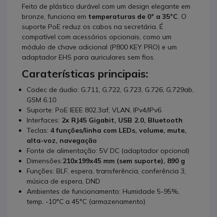
Feito de plástico durável com um design elegante em
bronze, funciona em
temperaturas de 0° a 35°C
. O
suporte PoE reduz os cabos na secretária. É
compatível com acessórios opcionais, como um
módulo de chave adicional (P800 KEY PRO) e um
adaptador EHS para auriculares sem fios.
Caraterísticas principais:
Codec de áudio: G.711, G.722, G.723, G.726, G.729ab,
GSM 6.10
Suporte: PoE IEEE 802.3af, VLAN, IPv4/IPv6
Interfaces:
2x RJ45 Gigabit, USB 2.0, Bluetooth
Teclas:
4 funções/linha com LEDs, volume, mute,
alta-voz, navegação
Fonte de alimentação: 5V DC (adaptador opcional)
Dimensões:
210x199x45 mm (sem suporte), 890 g
Funções: BLF, espera, transferência, conferência 3,
música de espera, DND
Ambientes de funcionamento: Humidade 5-95%,
temp. -10°C a 45°C (armazenamento)