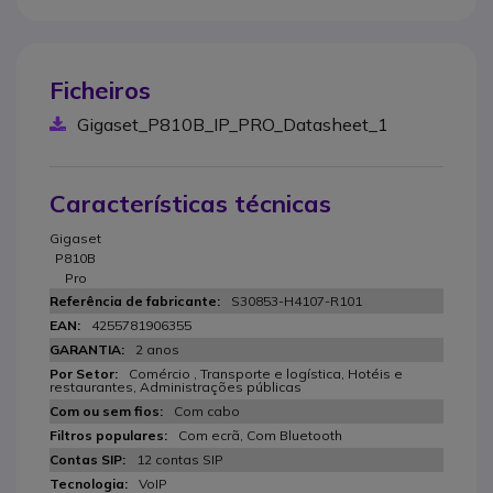
Ficheiros
Gigaset_P810B_IP_PRO_Datasheet_1
Características técnicas
Gigaset
P810B
Pro
S30853-H4107-R101
4255781906355
2 anos
Comércio , Transporte e logística, Hotéis e
restaurantes, Administrações públicas
Com cabo
Com ecrã, Com Bluetooth
12 contas SIP
VoIP