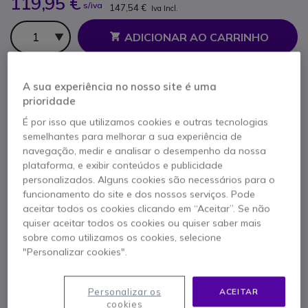
119,95 €
s/iva
147,54 €
Iva Incl.
Qtd
ADICIONAR AO CARRINHO
ORÇAMENTO EM 4 HORAS
A sua experiência no nosso site é uma
prioridade
Esgotado
É por isso que utilizamos cookies e outras tecnologias
42 produtos em stock plataforma
semelhantes para melhorar a sua experiência de
Entrega:
5-7 dias
navegação, medir e analisar o desempenho da nossa
plataforma, e exibir conteúdos e publicidade
2 anos de garantia
do fabricante
personalizados. Alguns cookies são necessários para o
funcionamento do site e dos nossos serviços. Pode
aceitar todos os cookies clicando em “Aceitar”. Se não
quiser aceitar todos os cookies ou quiser saber mais
sobre como utilizamos os cookies, selecione
"Personalizar cookies".
Características principais
Personalizar os
ACEITAR
3,36" ecrã TFT a cores
cookies