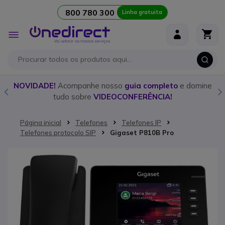
800 780 300
Linha gratuita
Ir para o Conteúdo
Alternar
Nav
o
NOVIDADE!
Acompanhe nosso
guia completo
e domine
tudo sobre
VIDEOCONFERÊNCIA!
Página inicial
Telefones
Telefones IP
Telefones protocolo SIP
Gigaset P810B Pro
Saltar para o final da Galeria de imagens