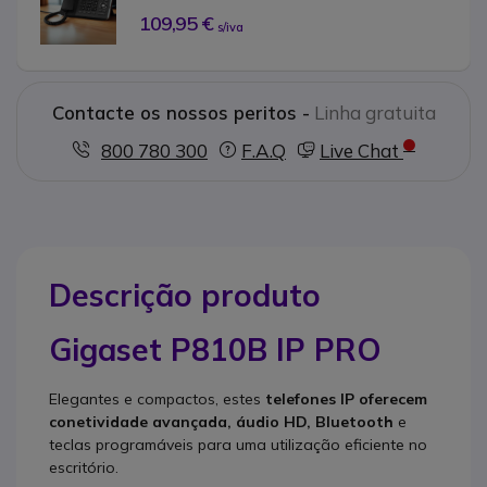
109,95 €
s/iva
Contacte os nossos peritos -
Linha gratuita
800 780 300
F.A.Q
Live Chat
Descrição produto
Gigaset P810B IP PRO
Elegantes e compactos, estes
telefones IP oferecem
conetividade avançada, áudio HD, Bluetooth
e
teclas programáveis para uma utilização eficiente no
escritório.