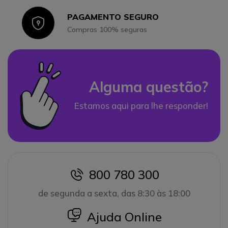
PAGAMENTO SEGURO
Icon
Compras 100% seguras
Alguma questão?
Estamos aqui para lhe responder!
800 780 300
icon
de segunda a sexta, das 8:30 às 18:00
icon
Ajuda Online