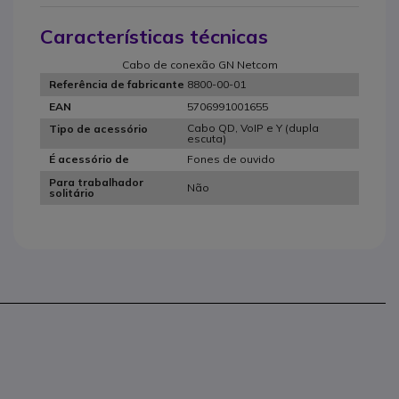
Características técnicas
Cabo de conexão GN Netcom
8800-00-01
Referência de fabricante
5706991001655
EAN
Cabo QD, VoIP e Y (dupla
Tipo de acessório
escuta)
Fones de ouvido
É acessório de
Para trabalhador
Não
solitário