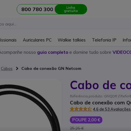
Linha
800 780 300
gratuita
issionais
Auriculares PC
Walkie talkies
Telefonia IP
Info
Acompanhe nosso
guia completo
e domine tudo sobre
VIDEOC
Cabos
Cabo de conexão GN Netcom
Cabo de c
Referência produto: GNQDR // Referê
Cabo de conexão com Qu
4.6 de 53 Avaliações
POUPE 2,00 €
25,25 €