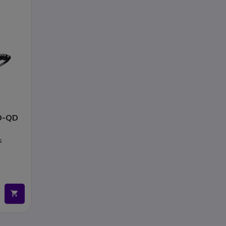
D-QD
s