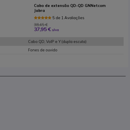
a
Cabo de extensão QD-QD GNNetcom
Jabra
5 de 1 Avaliações
38,45 €
37,95 €
s/iva
Cabo QD, VoIP e Y (dupla escuta)
Fones de ouvido