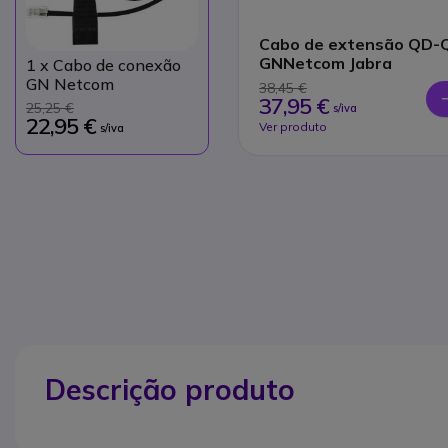
Cabo de extensão QD-
GNNetcom Jabra
1
x Cabo de conexão
GN Netcom
38,45 €
37,95 €
25,25 €
s/iva
22,95 €
Ver produto
s/iva
Descrição produto