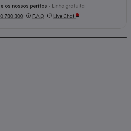
e os nossos peritos -
Linha gratuita
0 780 300
F.A.Q
Live Chat