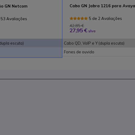
Cabo GN Jabra 1216 para Avay
ão GN Netcom
5 de 2 Avaliações
 53 Avaliações
42,85 €
27,95 €
s/iva
dupla escuta)
Cabo QD, VoIP e Y (dupla escuta)
Fones de ouvido