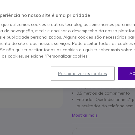
22,95 €
s/iva
-
28,23 €
Iva Incl.
periência no nosso site é uma prioridade
Qtd
o que utilizamos cookies e outras tecnologias semelhantes para mel
ADICIO
ia de navegação, medir e analisar o desempenho da nossa plataform
 e publicidade personalizados. Alguns cookies são necessários par
ento do site e dos nossos serviços. Pode aceitar todos os cookies 
13 produtos
em stock
. Se não quiser aceitar todos os cookies ou quiser saber mais sobre
100+ produtos em stock pl
s os cookies, selecione "Personalizar cookies".
Personalizar os cookies
AC
Características principais
Compatível com os micro-au
0.5 metros de comprimento
Entrada "Quick disconnect" p
auscultador do telefone sem 
Mostrar mais