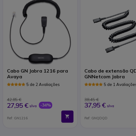
Cabo GN Jabra 1216 para
Cabo de extensão Q
Avaya
GNNetcom Jabra
5 de 2 Avaliações
5 de 1 Avaliaçõe
42,85 €
38,45 €
37,95 €
27,95 €
-34%
s/iva
s/iva
Ref: GN1216
Ref: GNQDQD