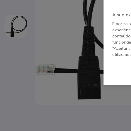
A sua ex
É por iss
experiênc
conteúdos
funcionam
“Aceitar”
utilizamo
Saltar para o início da Galeria de imagens