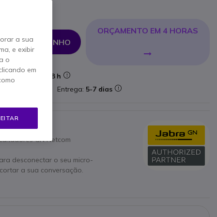
ORÇAMENTO EM 4 HORAS
horar a sua
NAR AO CARRINHO
a, e exibir
a o
clicando em
Entrega:
24/48 h
 como
ataforma
Entrega:
5-7 dias
EITAR
scultadores GN Netcom
ara desconectar o seu micro-
cortar a sua conversação.