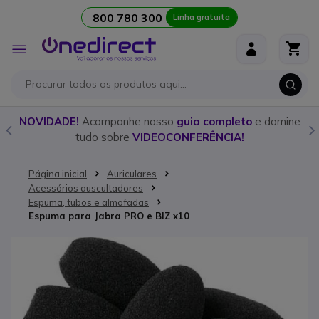
800 780 300
Linha gratuita
Ir para o Conteúdo
Alternar
Nav
o
NOVIDADE!
Acompanhe nosso
guia completo
e domine
tudo sobre
VIDEOCONFERÊNCIA!
Página inicial
Auriculares
Acessórios auscultadores
Espuma, tubos e almofadas
Espuma para Jabra PRO e BIZ x10
Saltar para o final da Galeria de imagens