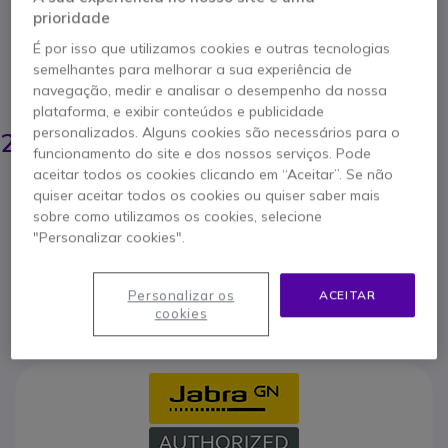
Pack de 10 Espumas / filtros de vento para usar
prioridade
com Jabra PRO 9400 e BIZ 2400 auriculares
É por isso que utilizamos cookies e outras tecnologias
5 de 3 Avaliações
semelhantes para melhorar a sua experiência de
navegação, medir e analisar o desempenho da nossa
POUPE 3,00 €
plataforma, e exibir conteúdos e publicidade
27,45 €
personalizados. Alguns cookies são necessários para o
24,95 €
s/iva
-
30,69 €
Iva Incl.
funcionamento do site e dos nossos serviços. Pode
aceitar todos os cookies clicando em “Aceitar”. Se não
Qtd
quiser aceitar todos os cookies ou quiser saber mais
ADICIONAR AO CARRINHO
sobre como utilizamos os cookies, selecione
"Personalizar cookies".
ORÇAMENTO EM 4 HORAS
Personalizar os
ACEITAR
Esgotado
cookies