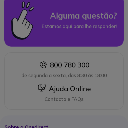
Alguma questão?
Estamos aqui para lhe responder!
800 780 300
icon
de segunda a sexta, das 8:30 às 18:00
icon
Ajuda Online
Contacto e FAQs
Sobre a Onedirect