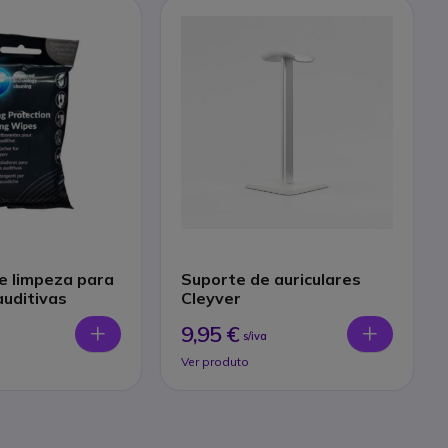
e limpeza para
Suporte de auriculares
auditivas
Cleyver
9,95 €
s/iva
Ver produto