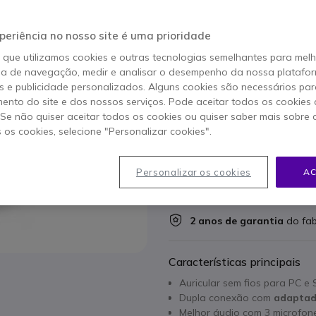
superior, optimizado pa
POUPE 41,00 €
periência no nosso site é uma prioridade
249,95 €
208,95 €
o que utilizamos cookies e outras tecnologias semelhantes para mel
s/iva
-
257,01 €
Iva 
ia de navegação, medir e analisar o desempenho da nossa plataform
 e publicidade personalizados. Alguns cookies são necessários par
ento do site e dos nossos serviços. Pode aceitar todos os cookies 
Qtd
ADICIO
. Se não quiser aceitar todos os cookies ou quiser saber mais sobre
s os cookies, selecione "Personalizar cookies".
24 produtos
em stock
Personalizar os cookies
AC
100+ produtos em stock pl
2 anos de garantia
do fab
Características principais
Auricular sem fios para PC e
Dupla conexão com
adaptad
Melhor áudio com 3 microfon