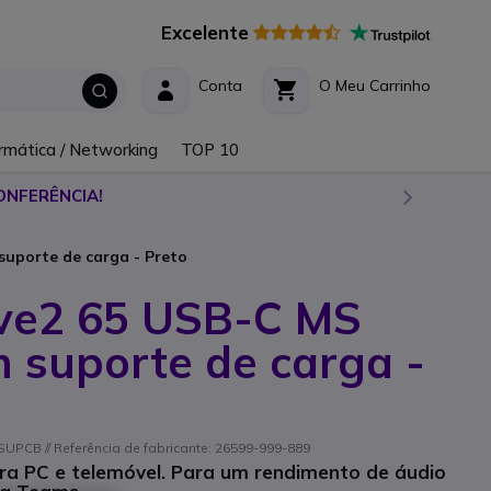
Excelente
Conta
O Meu Carrinho
rmática / Networking
TOP 10
ONFERÊNCIA!
suporte de carga - Preto
lve2 65 USB-C MS
 suporte de carga -
PCB // Referência de fabricante: 26599-999-889
ara PC e telemóvel. Para um rendimento de áudio