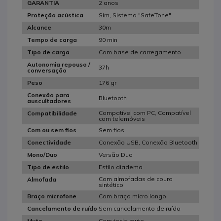
2 anos
GARANTIA
Sim, Sistema "SafeTone"
Proteção acústica
30m
Alcance
90 min
Tempo de carga
Com base de carregamento
Tipo de carga
Autonomia repouso /
37h
conversação
176 gr
Peso
Conexão para
Bluetooth
auscultadores
Compatível com PC, Compatível
Compatibilidade
com telemóveis
Sem fios
Com ou sem fios
Conexão USB, Conexão Bluetooth
Conectividade
Versão Duo
Mono/Duo
Estilo diadema
Tipo de estilo
Com almofadas de couro
Almofada
sintético
Com braço micro longo
Braço microfone
Sem cancelamento de ruído
Cancelamento de ruído
Com tecla mute
Mute