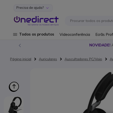
Precisa de ajuda?
Ir para o Conteúdo
Todos os produtos
Videoconferência
Ecrãs Prof
NOVIDADE!
Página inicial
Auriculares
Auscultadores PC/Voip
A
Saltar para o final da Galeria de imagens