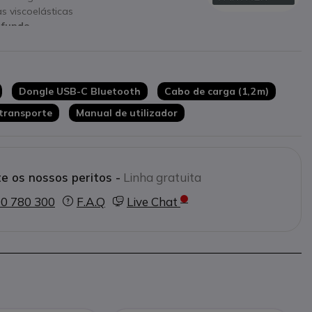
s viscoelásticas
 fundo
ção de carga rápida em 15 min
zado para Teams
Dongle USB-C Bluetooth
Cabo de carga (1,2 m)
 transporte
Manual de utilizador
e os nossos peritos -
Linha gratuita
0 780 300
F.A.Q
Live Chat