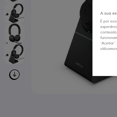
A sua ex
É por iss
experiênc
conteúdos
funcionam
“Aceitar”
utilizamo
Saltar para o início da Galeria de imagens