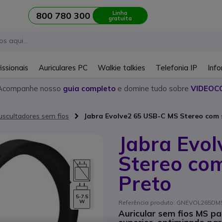
Linha
800 780 300
gratuita
issionais
Auriculares PC
Walkie talkies
Telefonia IP
Info
Acompanhe nosso
guia completo
e domine tudo sobre
VIDEOC
uscultadores sem fios
Jabra Evolve2 65 USB-C MS Stereo com 
Jabra Evo
Stereo com
Preto
5-7.5
W
Referência produto: GNEVOL265DMSU
Auricular sem fios MS p