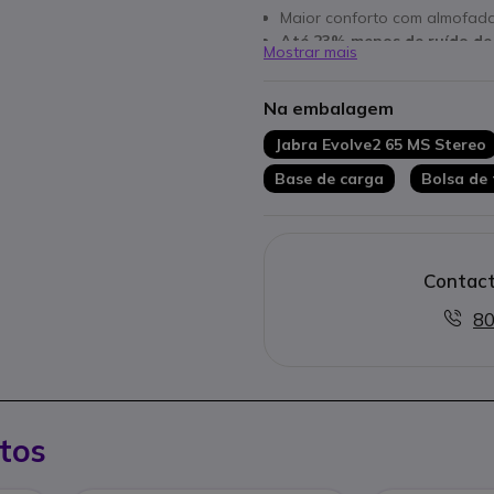
Maior conforto com almofada
Até 23% menos de ruído de
Mostrar mais
Até 37h de autonomia e op
Inclui base de carga. Optimi
Na embalagem
Jabra Evolve2 65 MS Stereo
Base de carga
Bolsa de
Contact
80
tos