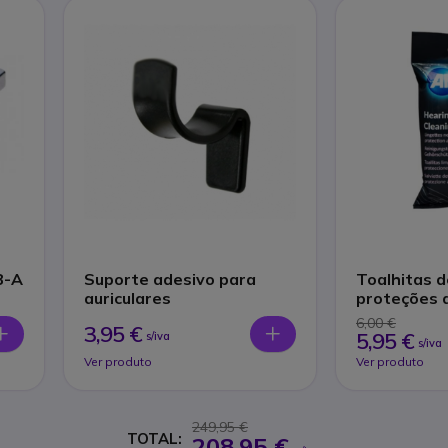
B-A
Suporte adesivo para
Toalhitas d
auriculares
proteções 
6,00 €
3,95 €
5,95 €
s/iva
s/iva
Ver produto
Ver produto
249,95 €
TOTAL:
208,95 €