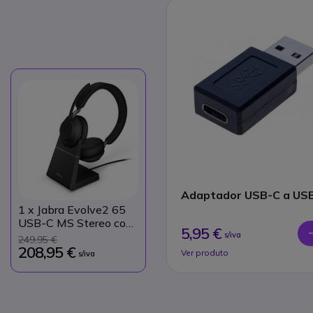
Adaptador USB-C a US
1
x Jabra Evolve2 65
USB-C MS Stereo com
5,95 €
suporte de carga -
s/iva
249,95 €
Preto
208,95 €
Ver produto
s/iva