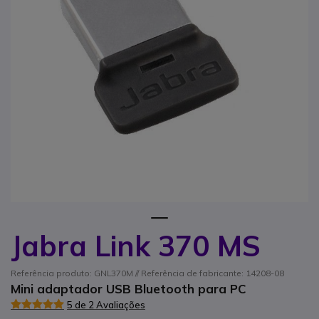
1
Jabra Link 370 MS
Saltar para o início da Galeria de imagens
Referência produto: GNL370M // Referência de fabricante: 14208-08
Mini adaptador USB Bluetooth para PC
5 de 2 Avaliações