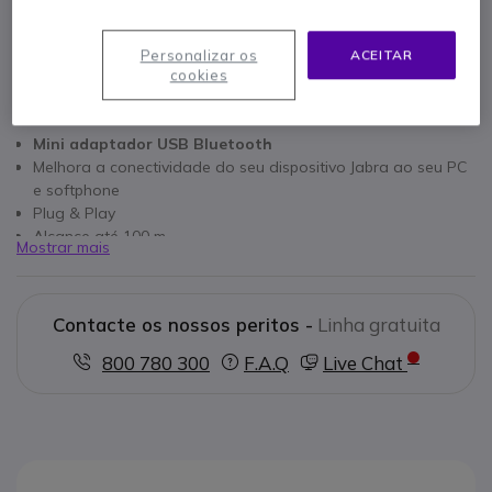
Personalizar os
ACEITAR
cookies
Características principais
Mini adaptador USB Bluetooth
Melhora a conectividade do seu dispositivo Jabra ao seu PC
e softphone
Plug & Play
Alcance até 100 m
Mostrar mais
Acessório exclusivo Jabra
Optimizado para Skype for Business
Compatível com Evolve 65 e 75, Speak e Speak 510+ e
Contacte os nossos peritos -
Linha gratuita
Stealth
800 780 300
F.A.Q
Live Chat