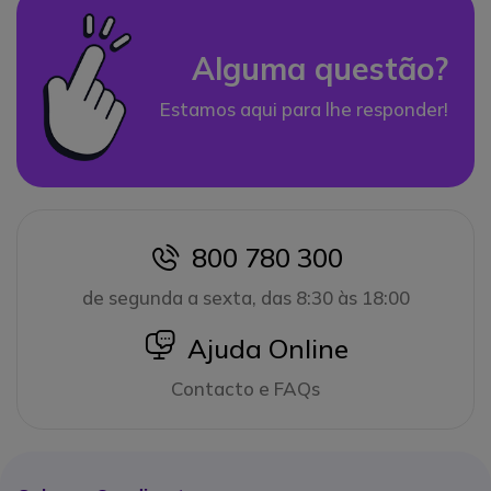
Alguma questão?
Estamos aqui para lhe responder!
800 780 300
icon
de segunda a sexta, das 8:30 às 18:00
icon
Ajuda Online
Contacto e FAQs