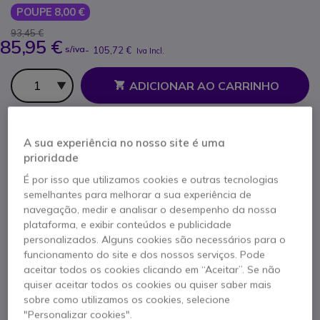
POUPE 8,00 €
93,45 €
85,95 €
s/iva
-
105,72 €
Iva Incl.
Qtd
ADICIONAR AO CARRINHO
ORÇAMENTO EM 4 HORAS
A sua experiência no nosso site é uma
prioridade
Mais de
100 produtos
em stock
Entrega:
24/48 h
É por isso que utilizamos cookies e outras tecnologias
100+ produtos em stock plataforma
semelhantes para melhorar a sua experiência de
navegação, medir e analisar o desempenho da nossa
Entrega:
5-7 dias
plataforma, e exibir conteúdos e publicidade
personalizados. Alguns cookies são necessários para o
2 anos de garantia
do fabricante
funcionamento do site e dos nossos serviços. Pode
aceitar todos os cookies clicando em “Aceitar”. Se não
quiser aceitar todos os cookies ou quiser saber mais
sobre como utilizamos os cookies, selecione
"Personalizar cookies".