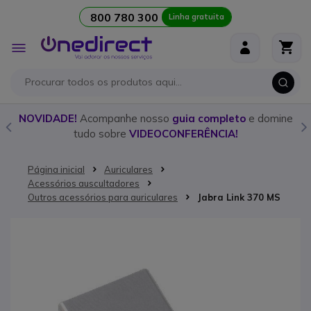
800 780 300
Linha gratuita
Ir para o Conteúdo
Alternar
Nav
o
NOVIDADE!
Acompanhe nosso
guia completo
e domine
tudo sobre
VIDEOCONFERÊNCIA!
Página inicial
Auriculares
Acessórios auscultadores
Outros acessórios para auriculares
Jabra Link 370 MS
Saltar para o final da Galeria de imagens