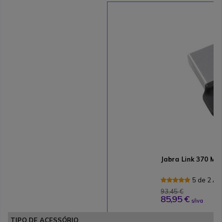
Jabra Link 370 MS
5 de 2 Av
93,45 €
85,95 €
s/iva
TIPO DE ACESSÓRIO