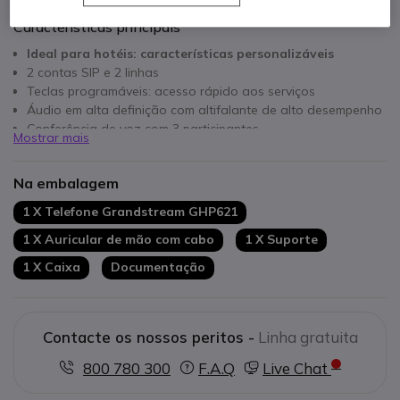
Características principais
Ideal para hotéis: características personalizáveis
2 contas SIP e 2 linhas
Teclas programáveis: acesso rápido aos serviços
Áudio em alta definição com altifalante de alto desempenho
Conferência de voz com 3 participantes
Mostrar mais
Compatível com PoE
Instalação: sobre a mesa ou na parede
Na embalagem
Segurança avançada com encriptação das comunicações
1 X Telefone Grandstream GHP621
1 X Auricular de mão com cabo
1 X Suporte
1 X Caixa
Documentação
Contacte os nossos peritos -
Linha gratuita
800 780 300
F.A.Q
Live Chat