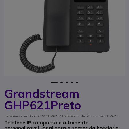
1
2
3
4
5
Grandstream
Saltar para o início da Galeria de imagens
GHP621Preto
Referência produto: GRAGHP621 // Referência de fabricante: GHP621
Telefone IP compacto e altamente
personalizável, ideal para o sector da hotelaria.