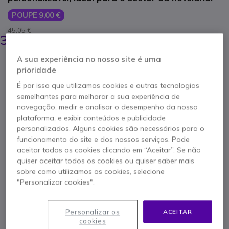
POUPE 9,00 €
45,05 €
35,95 €
s/iva
-
44,22 €
Iva Incl.
A sua experiência no nosso site é uma
Qtd
ADICIONAR AO CARRINHO
prioridade
É por isso que utilizamos cookies e outras tecnologias
semelhantes para melhorar a sua experiência de
ORÇAMENTO EM 4 HORAS
navegação, medir e analisar o desempenho da nossa
plataforma, e exibir conteúdos e publicidade
Esgotado
personalizados. Alguns cookies são necessários para o
56 produtos em stock plataforma
funcionamento do site e dos nossos serviços. Pode
Entrega:
5-7 dias
aceitar todos os cookies clicando em “Aceitar”. Se não
quiser aceitar todos os cookies ou quiser saber mais
sobre como utilizamos os cookies, selecione
1 ano de garantia
do fabricante
"Personalizar cookies".
Personalizar os
ACEITAR
cookies