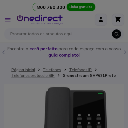
800 780 300
Linha gratuita
Ir para o Conteúdo
Alternar
Nav
o
Encontre o
ecrã perfeito
para cada espaço com o nosso
guia completo!
Página inicial
Telefones
Telefones IP
Telefones protocolo SIP
Grandstream GHP621Preto
Saltar para o final da Galeria de imagens