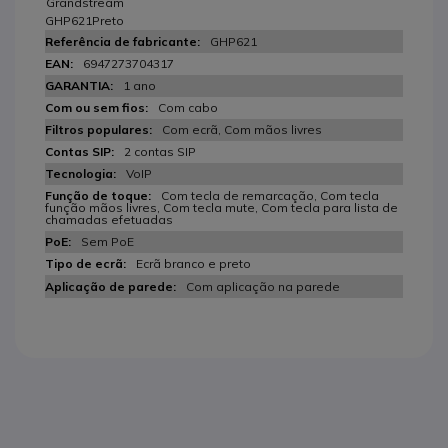
Grandstream
GHP621Preto
GHP621
6947273704317
1 ano
Com cabo
Com ecrã, Com mãos livres
2 contas SIP
VoIP
Com tecla de remarcação, Com tecla
função mãos livres, Com tecla mute, Com tecla para lista de
chamadas efetuadas
Sem PoE
Ecrã branco e preto
Com aplicação na parede