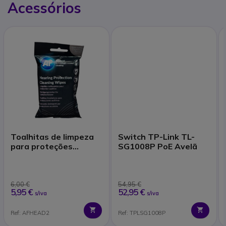
Acessórios
Toalhitas de limpeza
Switch TP-Link TL-
para proteções
SG1008P PoE Avelã
auditivas
6,00 €
54,95 €
5,95 €
52,95 €
s/iva
s/iva
Ref: AFHEAD2
Ref: TPLSG1008P