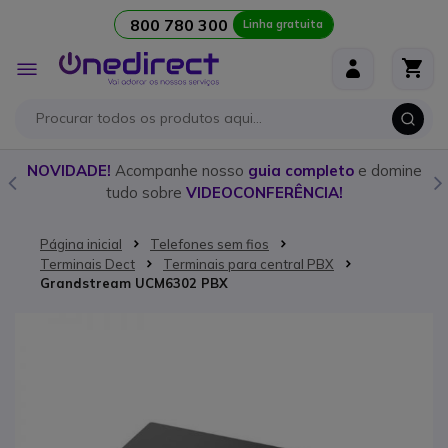
800 780 300
Linha gratuita
Ir para o Conteúdo
Alternar
Nav
o
NOVIDADE!
Acompanhe nosso
guia completo
e domine
tudo sobre
VIDEOCONFERÊNCIA!
Página inicial
Telefones sem fios
Terminais Dect
Terminais para central PBX
Grandstream UCM6302 PBX
Saltar para o final da Galeria de imagens