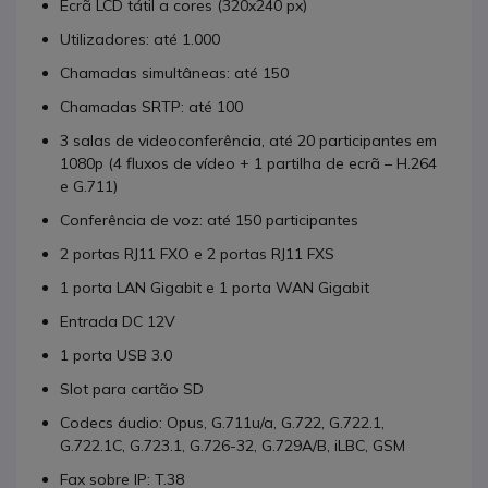
Ecrã LCD tátil a cores (320x240 px)
Utilizadores: até 1.000
Chamadas simultâneas: até 150
Chamadas SRTP: até 100
3 salas de videoconferência, até 20 participantes em
1080p (4 fluxos de vídeo + 1 partilha de ecrã – H.264
e G.711)
Conferência de voz: até 150 participantes
2 portas RJ11 FXO e 2 portas RJ11 FXS
1 porta LAN Gigabit e 1 porta WAN Gigabit
Entrada DC 12V
1 porta USB 3.0
Slot para cartão SD
Codecs áudio: Opus, G.711u/a, G.722, G.722.1,
G.722.1C, G.723.1, G.726-32, G.729A/B, iLBC, GSM
Fax sobre IP: T.38