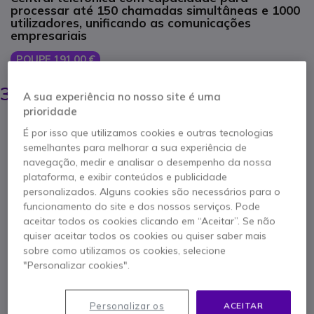
processar até 150 chamadas simultâneas e 1000
utilizadores, unificando as comunicações
empresariais
POUPE 191,00 €
548,95 €
357,95 €
A sua experiência no nosso site é uma
s/iva
-
440,28 €
Iva Incl.
prioridade
Qtd
ADICIONAR AO CARRINHO
É por isso que utilizamos cookies e outras tecnologias
semelhantes para melhorar a sua experiência de
navegação, medir e analisar o desempenho da nossa
ORÇAMENTO EM 4 HORAS
plataforma, e exibir conteúdos e publicidade
personalizados. Alguns cookies são necessários para o
Esgotado
funcionamento do site e dos nossos serviços. Pode
22 produtos em stock plataforma
aceitar todos os cookies clicando em “Aceitar”. Se não
quiser aceitar todos os cookies ou quiser saber mais
Entrega:
5-7 dias
sobre como utilizamos os cookies, selecione
"Personalizar cookies".
2 anos de garantia
do fabricante
Personalizar os
ACEITAR