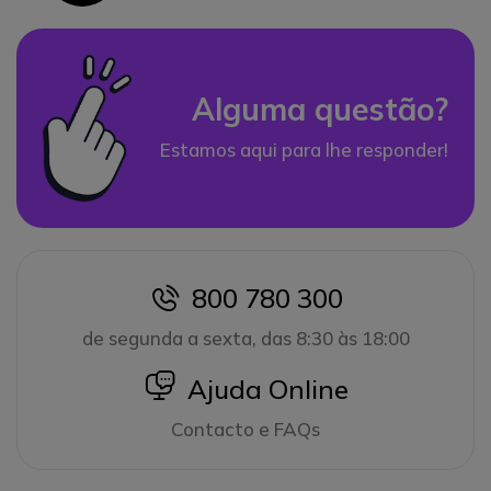
Alguma questão?
Estamos aqui para lhe responder!
800 780 300
icon
de segunda a sexta, das 8:30 às 18:00
icon
Ajuda Online
Contacto e FAQs