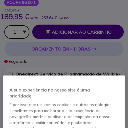
POUPE 96,00 €
285,95 €
189,95 €
s/iva
-
233,64 €
Iva Incl.
Qtd
ADICIONAR AO CARRINHO
ORÇAMENTO EM 4 HORAS
Esgotado
Onedirect Serviço de Programação de Walkie-
Talkies UHF-VHF
49,95 €
Mostrar mais
* Preço unitário
A sua experiência no nosso site é uma
prioridade
É por isso que utilizamos cookies e outras tecnologias
2 anos de garantia
do fabricante
semelhantes para melhorar a sua experiência de
navegação, medir e analisar o desempenho da nossa
plataforma, e exibir conteúdos e publicidade