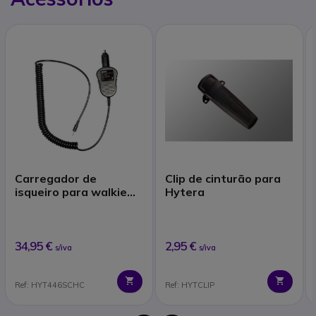
Carregador de
Clip de cinturão para
isqueiro para walkie
Hytera
talkies Hytera
34,95 €
2,95 €
s/iva
s/iva
Ref: HYT446SCHC
Ref: HYTCLIP