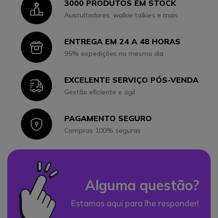
3000 PRODUTOS EM STOCK
Icon
Auscultadores, walkie talkies e mais
ENTREGA EM 24 A 48 HORAS
Icon
95% expedições no mesmo dia
EXCELENTE SERVIÇO PÓS-VENDA
Icon
Gestão eficiente e ágil
PAGAMENTO SEGURO
Icon
Compras 100% seguras
Alguma questão?
Estamos aqui para lhe responder!