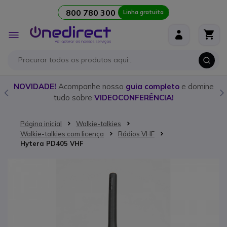
800 780 300
Linha gratuita
Ir para o Conteúdo
Alternar
Nav
o
NOVIDADE!
Acompanhe nosso
guia completo
e domine
tudo sobre
VIDEOCONFERÊNCIA!
Página inicial
Walkie-talkies
Walkie-talkies com licença
Rádios VHF
Hytera PD405 VHF
Saltar para o final da Galeria de imagens