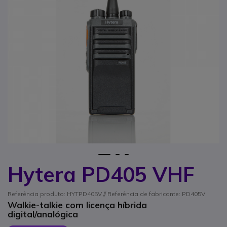
1
2
3
Hytera PD405 VHF
Saltar para o início da Galeria de imagens
Referência produto: HYTPD405V // Referência de fabricante: PD405V
Walkie-talkie com licença híbrida
digital/analógica