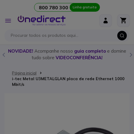
800 780 300
Linha gratuita
Ir para o Conteúdo
Alternar
Nav
o
NOVIDADE!
Acompanhe nosso
guia completo
e domine
tudo sobre
VIDEOCONFERÊNCIA!
Página inicial
i-tec Metal U3METALGLAN placa de rede Ethernet 1000
Mbit/s
Saltar para o final da Galeria de imagens