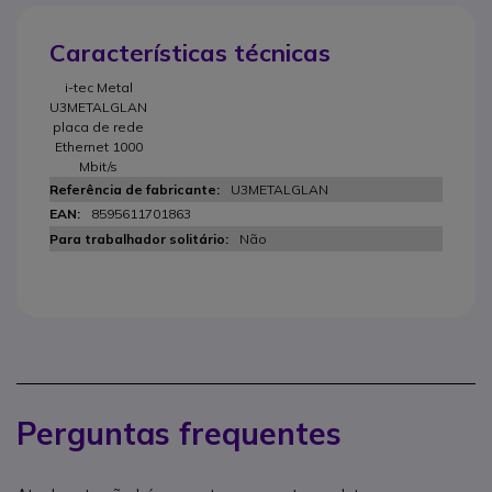
Características técnicas
i-tec Metal
U3METALGLAN
placa de rede
Ethernet 1000
Mbit/s
U3METALGLAN
8595611701863
Não
Perguntas frequentes