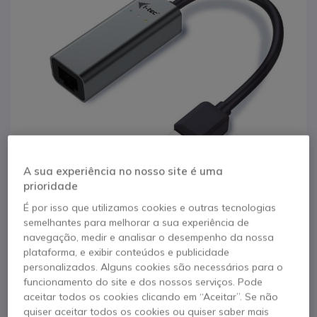
A sua experiência no nosso site é uma
prioridade
É por isso que utilizamos cookies e outras tecnologias
1
2
semelhantes para melhorar a sua experiência de
i-tec Metal
Saltar para o início da Galeria de imagens
navegação, medir e analisar o desempenho da nossa
plataforma, e exibir conteúdos e publicidade
U3METALGLAN placa
personalizados. Alguns cookies são necessários para o
funcionamento do site e dos nossos serviços. Pode
de rede Ethernet
aceitar todos os cookies clicando em “Aceitar”. Se não
quiser aceitar todos os cookies ou quiser saber mais