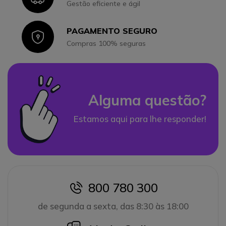
Gestão eficiente e ágil
PAGAMENTO SEGURO
Icon
Compras 100% seguras
Alguma questão?
Estamos aqui para lhe responder!
800 780 300
icon
de segunda a sexta, das 8:30 às 18:00