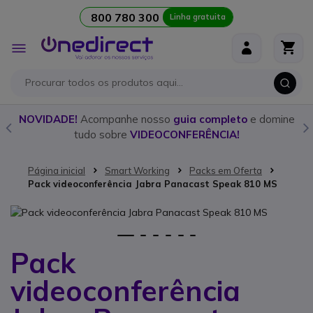
800 780 300
Linha gratuita
Ir para o Conteúdo
Alternar
Nav
mpleto
e domine
Descubra o
walkie talkie
ideal para cada oc
CIA!
nosso
guia detalhado!
Página inicial
Smart Working
Packs em Oferta
Pack videoconferência Jabra Panacast Speak 810 MS
Saltar para o final da Galeria de imagens
1
2
3
4
5
6
Pack
Saltar para o início da Galeria de imagens
videoconferência