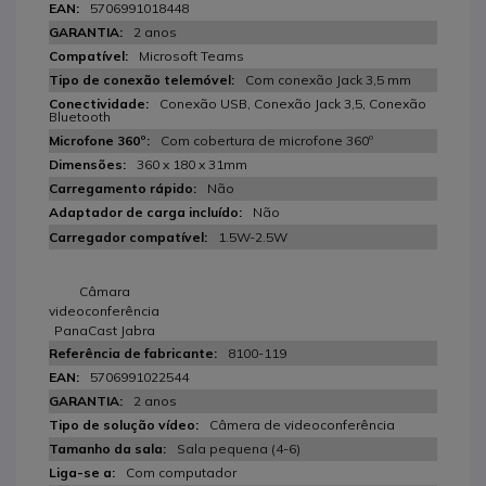
5706991018448
2 anos
Microsoft Teams
Com conexão Jack 3,5 mm
Conexão USB, Conexão Jack 3,5, Conexão
Bluetooth
Com cobertura de microfone 360º
360 x 180 x 31mm
Não
Não
1.5W-2.5W
Câmara
videoconferência
PanaCast Jabra
8100-119
5706991022544
2 anos
Câmera de videoconferência
Sala pequena (4-6)
Com computador