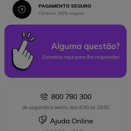
PAGAMENTO SEGURO
Icon
Compras 100% seguras
Alguma questão?
Estamos aqui para lhe responder!
800 780 300
icon
de segunda a sexta, das 8:30 às 18:00
icon
Ajuda Online