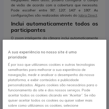
megapíxeis. Além disso, poderá configurar o campo
de visão de acordo com a cobertura que necessita.
Pode escolher entre 90º, 120º, 140º e 180º. As
configurações são realizadas através do
Jabra Direct
.
Inclui automaticamente todos os
participantes
O zoom inteligente da câmara inclui automaticamente
todos os participantes da reunião, optimizando o
campo de visão
. A tecnologia Vivid HDR permite
A sua experiência no nosso site é uma
ajustar a luminosidade de acordo com as condições
prioridade
ambiente, o que permite garantir
uma grande
experiência de vídeo inclusive em condições de
É por isso que utilizamos cookies e outras tecnologias
iluminação variável.
semelhantes para melhorar a sua experiência de
navegação, medir e analisar o desempenho da nossa
Pronta para usar em qualquer
plataforma, e exibir conteúdos e publicidade
sala
personalizados. Alguns cookies são necessários para o
funcionamento do site e dos nossos serviços. Pode
Graças à sua capacidade Plug & Play, será fácil e
aceitar todos os cookies clicando em “Aceitar”. Se não
rápido de colaborar em qualquer sala. Poderá
quiser aceitar todos os cookies ou quiser saber mais
instalar de forma fixa numa sala de reuniões, ou
sobre como utilizamos os cookies, selecione
graças ao seu pequeno tamanho, poderá levá-la