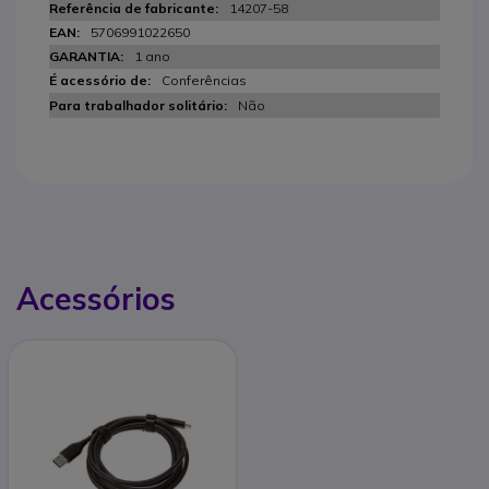
14207-58
5706991022650
1 ano
Conferências
Não
Acessórios