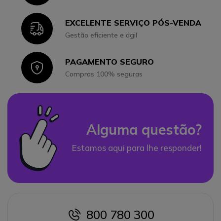
EXCELENTE SERVIÇO PÓS-VENDA
Icon
Gestão eficiente e ágil
PAGAMENTO SEGURO
Icon
Compras 100% seguras
Alguma questão?
Estamos aqui para lhe responder!
800 780 300
icon