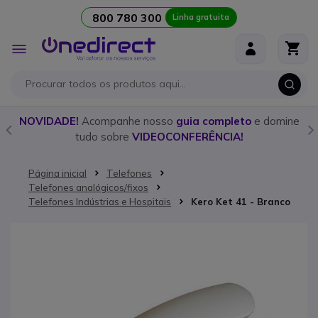
800 780 300
Linha gratuita
Ir para o Conteúdo
Alternar
Nav
o
NOVIDADE!
Acompanhe nosso
guia completo
e domine
tudo sobre
VIDEOCONFERÊNCIA!
Página inicial
Telefones
Telefones analógicos/fixos
Telefones Indústrias e Hospitais
Kero Ket 41 - Branco
Saltar para o final da Galeria de imagens