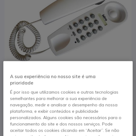
A sua experiência no nosso site é uma
prioridade
É por isso que utilizamos cookies e outras tecnologias
1
2
3
4
semelhantes para melhorar a sua experiência de
Kero Ket 41 - Branco
Saltar para o início da Galeria de imagens
navegação, medir e analisar o desempenho da nossa
plataforma, e exibir conteúdos e publicidade
Referência produto: KET41B // Referência de fabricante: KERO 41
personalizados. Alguns cookies são necessários para o
BLANCO
funcionamento do site e dos nossos serviços. Pode
Telefone fixo, fácil de usar e económico.
aceitar todos os cookies clicando em “Aceitar”. Se não