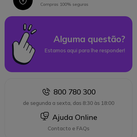
Icon
Compras 100% seguras
Alguma questão?
Estamos aqui para lhe responder!
800 780 300
icon
de segunda a sexta, das 8:30 às 18:00
icon
Ajuda Online
Contacto e FAQs