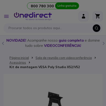
800 780 300
Linha gratuita
Ir para o Conteúdo
Alternar
Nav
o
NOVIDADE!
Acompanhe nosso
guia completo
e domine
tudo sobre
VIDEOCONFERÊNCIA!
Página inicial
Sala de reunião com videoconferência
Acessórios
Kit de montagem VESA Poly Studio X52/V52
Saltar para o final da Galeria de imagens