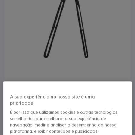
1
2
3
4
A sua experiência no nosso site é uma
Kit de montagem
Saltar para o início da Galeria de imagens
prioridade
VESA Poly Studio
É por isso que utilizamos cookies e outras tecnologias
semelhantes para melhorar a sua experiência de
X52/V52
navegação, medir e analisar o desempenho da nossa
plataforma, e exibir conteúdos e publicidade