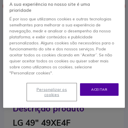
A sua experiência no nosso site é uma
Este produto já não é fabricado
prioridade
É por isso que utilizamos cookies e outras tecnologias
Para melhor satisfazer as suas necessidades, apresentamos
semelhantes para melhorar a sua experiência de
uma lista de produtos similares
navegação, medir e analisar o desempenho da nossa
plataforma, e exibir conteúdos e publicidade
Ver produtos similares
personalizados. Alguns cookies são necessários para o
funcionamento do site e dos nossos serviços. Pode
aceitar todos os cookies clicando em “Aceitar”. Se não
Contacte os nossos peritos -
Linha gratuita
quiser aceitar todos os cookies ou quiser saber mais
sobre como utilizamos os cookies, selecione
800 780 300
F.A.Q
Live Chat
"Personalizar cookies".
Personalizar os
ACEITAR
cookies
Descrição produto
LG 49" 49XE4F