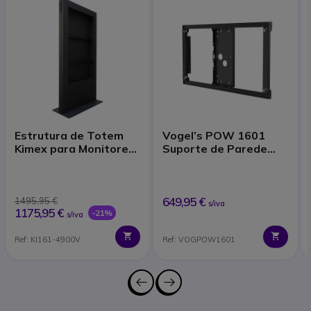
Estrutura de Totem
Vogel’s POW 1601
Kimex para Monitores
Suporte de Parede
de 49''
Outdoor para LG 49″
649,95 €
1495,95 €
s/iva
1175,95 €
-21%
s/iva
Ref: KI161-4900V
Ref: VOGPOW1601