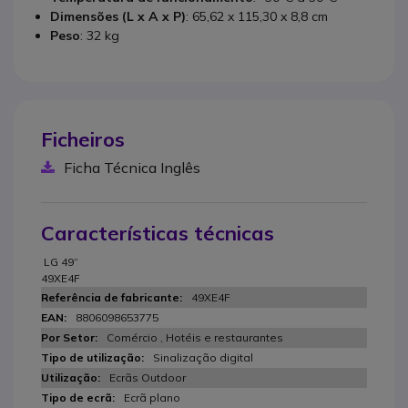
Dimensões (L x A x P)
: 65,62 x 115,30 x 8,8 cm
Peso
: 32 kg
Ficheiros
Ficha Técnica Inglês
Características técnicas
LG 49“
49XE4F
49XE4F
8806098653775
Comércio , Hotéis e restaurantes
Sinalização digital
Ecrãs Outdoor
Ecrã plano