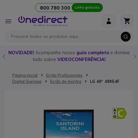
800 780 300
Linha gratuita
Ir para o Conteúdo
Alternar
Nav
o
NOVIDADE!
Acompanhe nosso
guia completo
e domine
tudo sobre
VIDEOCONFERÊNCIA!
Página inicial
Ecrãs Profissionais
Digital Signage
Ecrãs de montra
LG 49“ 49XE4F
Saltar para o final da Galeria de imagens