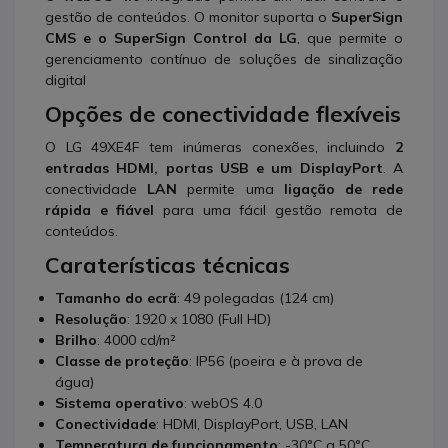
gestão de conteúdos. O monitor suporta o
SuperSign
CMS e o SuperSign Control da LG
, que permite o
gerenciamento contínuo de soluções de sinalização
digital
Opções de conectividade flexíveis
O LG 49XE4F tem inúmeras conexões, incluindo
2
entradas HDMI, portas USB e um DisplayPort
. A
conectividade
LAN
permite uma
ligação de rede
rápida e fiável
para uma fácil gestão remota de
conteúdos.
Caraterísticas técnicas
Tamanho do ecrã
: 49 polegadas (124 cm)
Resolução
: 1920 x 1080 (Full HD)
Brilho
: 4000 cd/m²
Classe de proteção
: IP56 (poeira e à prova de
água)
Sistema operativo
: webOS 4.0
Conectividade
: HDMI, DisplayPort, USB, LAN
Temperatura de funcionamento
: -30°C a 50°C