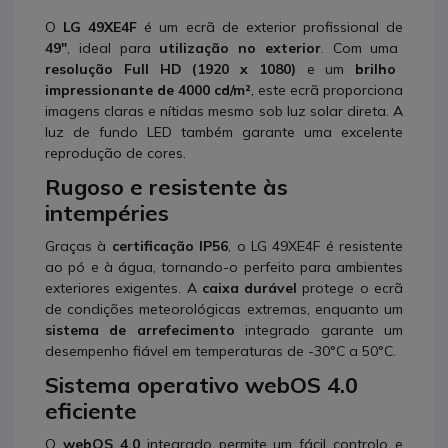
O
LG 49XE4F
é um ecrã de exterior profissional de
49"
, ideal para
utilização no exterior
. Com uma
resolução Full HD (1920 x 1080)
e um
brilho
impressionante de 4000 cd/m²
, este ecrã proporciona
imagens claras e nítidas mesmo sob luz solar direta. A
luz de fundo LED também garante uma excelente
reprodução de cores.
Rugoso e resistente às
intempéries
Graças à
certificação IP56
, o LG 49XE4F é resistente
ao pó e à água, tornando-o perfeito para ambientes
exteriores exigentes. A
caixa durável
protege o ecrã
de condições meteorológicas extremas, enquanto um
sistema de arrefecimento
integrado garante um
desempenho fiável em temperaturas de -30°C a 50°C.
Sistema operativo webOS 4.0
eficiente
O
webOS 4.0
integrado permite um fácil controlo e