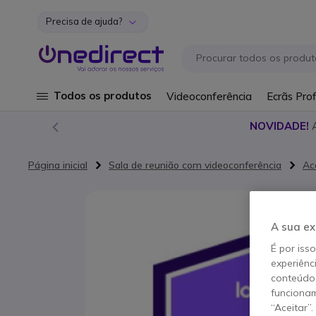
Precisa de ajuda?
Ir para o Conteúdo
Todos os produtos
Videoconferência
Ecrãs Prof
NOVIDADE!
Página inicial
Sala de reunião com videoconferência
Ac
Saltar para o final da Galeria de imagens
A sua ex
É por iss
experiênc
conteúdos
funcionam
“Aceitar”