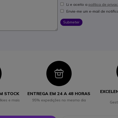
Li e aceito a
política de priva
Envie-me um e-mail de notifi
Submeter
con
Icon
EXCELE
EM STOCK
ENTREGA EM 24 A 48 HORAS
lkies e mais
95% expedições no mesmo dia
Gest