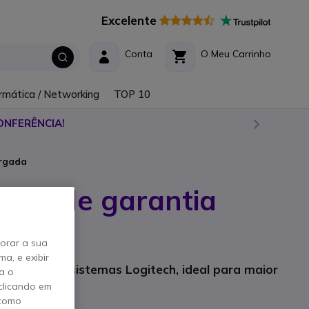
Excelente
Conta
O Meu Carrinho
rmática / Networking
TOP 10
ONFERÊNCIA!
argada
 ano de garantia
horar a sua
a, e exibir
ano para os sistemas Logitech, ideal para maior
a o
e.
clicando em
 como