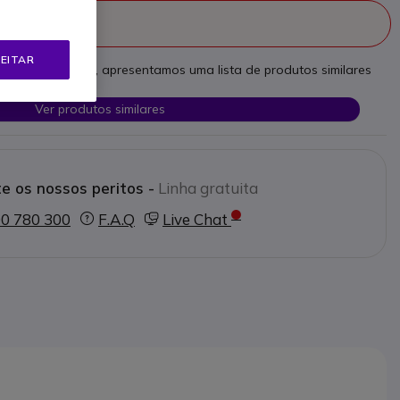
fabricado
EITAR
as necessidades, apresentamos uma lista de produtos similares
Ver produtos similares
e os nossos peritos -
Linha gratuita
0 780 300
F.A.Q
Live Chat