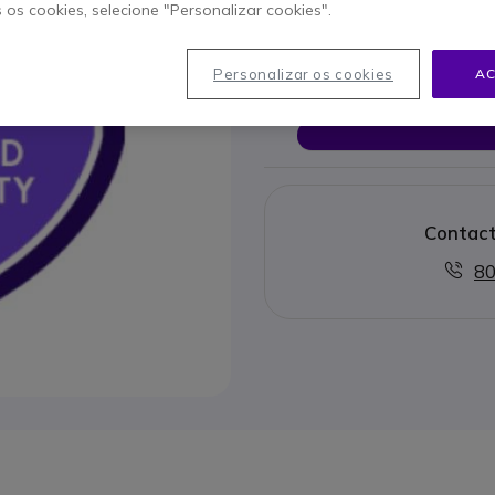
s os cookies, selecione "Personalizar cookies".
Este produto já não é 
Personalizar os cookies
AC
Para melhor satisfazer as su
Contact
80