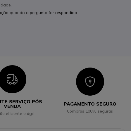
cidade.
cação quando a pergunta for respondida
Icon
Icon
NTE SERVIÇO PÓS-
PAGAMENTO SEGURO
VENDA
Compras 100% seguras
ão eficiente e ágil