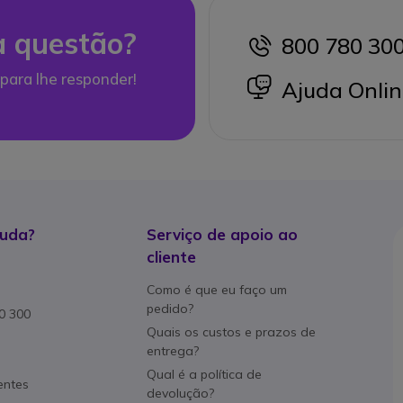
 questão?
800 780 30
icon
para lhe responder!
icon
Ajuda Onlin
juda?
Serviço de apoio ao
cliente
Como é que eu faço um
pedido?
80 300
Quais os custos e prazos de
entrega?
Qual é a política de
entes
devolução?