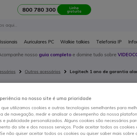
Linha
800 780 300
gratuita
issionais
Auriculares PC
Walkie talkies
Telefonia IP
Info
Acompanhe nosso
guia completo
e domine tudo sobre
VIDEOC
essórios
Outros acessórios
Logitech 1 ano de garantia al
Logitech 1
alargada
periência no nosso site é uma prioridade
o que utilizamos cookies e outras tecnologias semelhantes para mel
Referência produto: LOGAR1
ia de navegação, medir e analisar o desempenho da nossa plataform
Garantia alargada de 1 
 e publicidade personalizados. Alguns cookies são necessários par
segurança e tranquilidad
ento do site e dos nossos serviços. Pode aceitar todos os cookies 
. Se não quiser aceitar todos os cookies ou quiser saber mais sobre