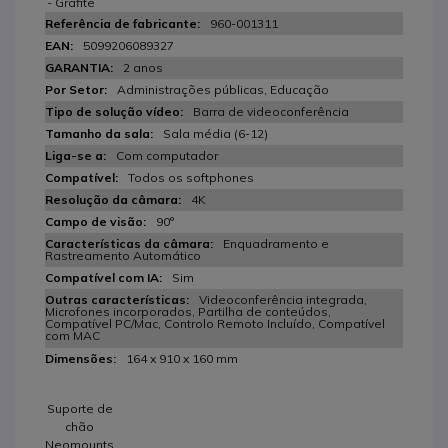
- Grafite
960-001311
5099206089327
2 anos
Administrações públicas, Educação
Barra de videoconferência
Sala média (6-12)
Com computador
Todos os softphones
4K
90°
Enquadramento e
Rastreamento Automático
Sim
Videoconferência integrada,
Microfones incorporados, Partilha de conteúdos,
Compatível PC/Mac, Controlo Remoto Incluído, Compatível
com MAC
164 x 910 x 160 mm
Suporte de
chão
Neomounts