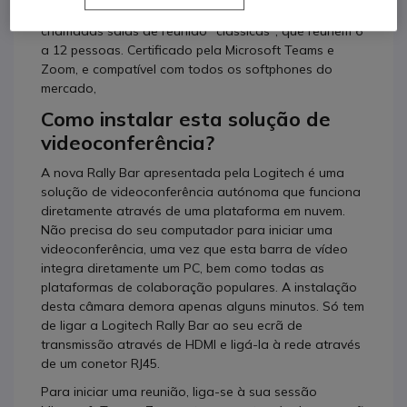
as suas reuniões muito facilmente, concebido para as
chamadas salas de reunião "clássicas", que reúnem 6
a 12 pessoas. Certificado pela Microsoft Teams e
Zoom, e compatível com todos os softphones do
mercado,
Como instalar esta solução de
videoconferência?
A nova Rally Bar apresentada pela Logitech é uma
solução de videoconferência autónoma que funciona
diretamente através de uma plataforma em nuvem.
Não precisa do seu computador para iniciar uma
videoconferência, uma vez que esta barra de vídeo
integra diretamente um PC, bem como todas as
plataformas de colaboração populares. A instalação
desta câmara demora apenas alguns minutos. Só tem
de ligar a Logitech Rally Bar ao seu ecrã de
transmissão através de HDMI e ligá-la à rede através
de um conetor RJ45.
Para iniciar uma reunião, liga-se à sua sessão