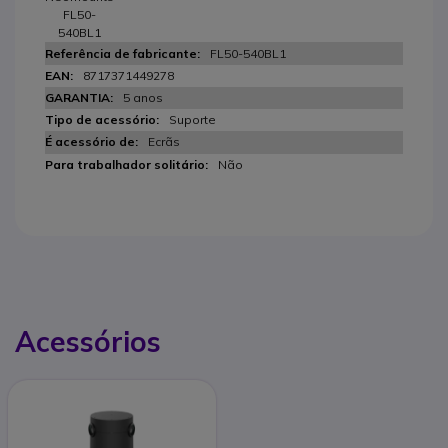
FL50-
540BL1
FL50-540BL1
8717371449278
5 anos
Suporte
Ecrãs
Não
Acessórios