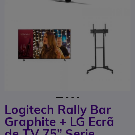
1
2
3
4
Logitech Rally Bar
Saltar para o início da Galeria de imagens
Graphite + LG Ecrã
de TV 75” Serie