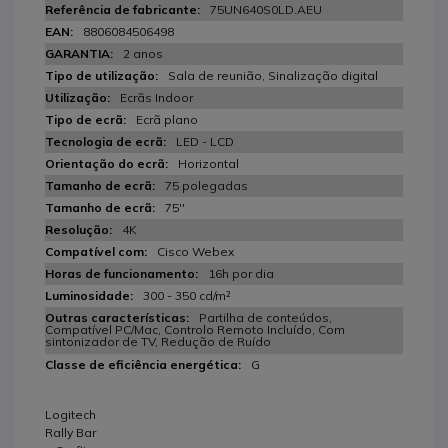
75UN640S0LD.AEU
8806084506498
2 anos
Sala de reunião, Sinalização digital
Ecrãs Indoor
Ecrã plano
LED - LCD
Horizontal
75 polegadas
75''
4K
Cisco Webex
16h por dia
300 - 350 cd/m²
Partilha de conteúdos,
Compatível PC/Mac, Controlo Remoto Incluído, Com
sintonizador de TV, Redução de Ruído
G
Logitech
Rally Bar