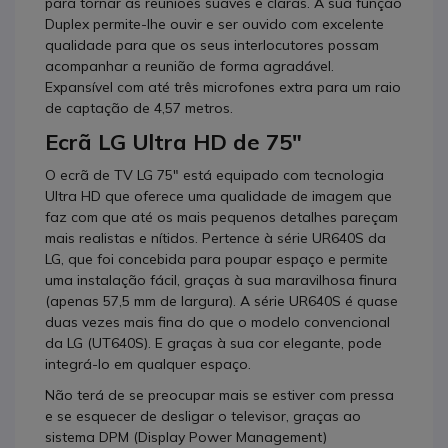
para tornar as reuniões suaves e claras. A sua função
Duplex permite-lhe ouvir e ser ouvido com excelente
qualidade para que os seus interlocutores possam
acompanhar a reunião de forma agradável.
Expansível com até três microfones extra para um raio
de captação de 4,57 metros.
Ecrã LG Ultra HD de 75"
O ecrã de TV LG 75" está equipado com tecnologia
Ultra HD que oferece uma qualidade de imagem que
faz com que até os mais pequenos detalhes pareçam
mais realistas e nítidos. Pertence à série UR640S da
LG, que foi concebida para poupar espaço e permite
uma instalação fácil, graças à sua maravilhosa finura
(apenas 57,5 mm de largura). A série UR640S é quase
duas vezes mais fina do que o modelo convencional
da LG (UT640S). E graças à sua cor elegante, pode
integrá-lo em qualquer espaço.
Não terá de se preocupar mais se estiver com pressa
e se esquecer de desligar o televisor, graças ao
sistema DPM (Display Power Management)