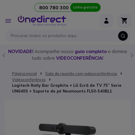
800 780 300
Linha gratuita
Ir para o Conteúdo
Alternar
Nav
o
NOVIDADE!
Acompanhe nosso
guia completo
e domine
tudo sobre
VIDEOCONFERÊNCIA!
Página inicial
Sala de reunião com videoconferência
Videoconferência
Logitech Rally Bar Graphite + LG Ecrã de TV 75” Serie
UN640S + Suporte de pé Neomounts FL50-540BL1
Saltar para o final da Galeria de imagens