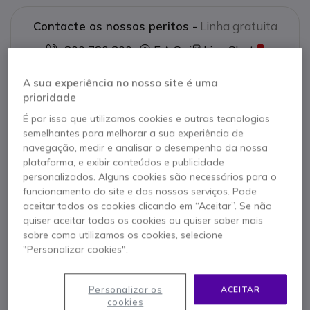
Contacte os nossos peritos -
Linha gratuita
800 780 300
F.A.Q
Live Chat
A sua experiência no nosso site é uma
prioridade
É por isso que utilizamos cookies e outras tecnologias
semelhantes para melhorar a sua experiência de
Descrição produto
navegação, medir e analisar o desempenho da nossa
plataforma, e exibir conteúdos e publicidade
Pack barra de vídeo + TV
personalizados. Alguns cookies são necessários para o
funcionamento do site e dos nossos serviços. Pode
75"+ Suporte + suporte
aceitar todos os cookies clicando em “Aceitar”. Se não
quiser aceitar todos os cookies ou quiser saber mais
Barra tudo-em-um com vídeo de
sobre como utilizamos os cookies, selecione
alta qualidade: as suas
"Personalizar cookies".
videoconferências facilitadas
A
Logitech Rally Bar
oferece-lhe um sistema de
Personalizar os
ACEITAR
cookies
videoconferência tudo-em-um com o qual pode iniciar