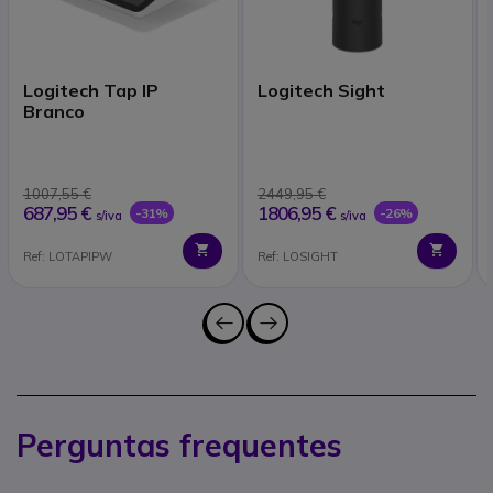
Logitech Tap IP
Logitech Sight
Branco
1007,55 €
2449,95 €
687,95 €
1806,95 €
-31%
-26%
s/iva
s/iva
Ref: LOTAPIPW
Ref: LOSIGHT
Perguntas frequentes