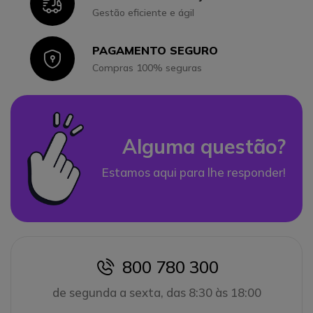
Icon
Gestão eficiente e ágil
PAGAMENTO SEGURO
Icon
Compras 100% seguras
Alguma questão?
Estamos aqui para lhe responder!
800 780 300
icon
de segunda a sexta, das 8:30 às 18:00