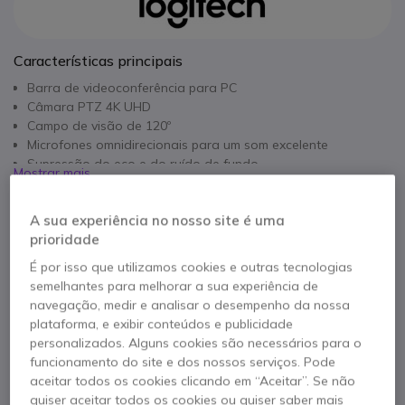
Características principais
Barra de videoconferência para PC
Câmara PTZ 4K UHD
Campo de visão de 120º
Microfones omnidirecionais para um som excelente
Supressão do eco e do ruído de fundo
Mostrar mais
Instalação rápida e simples: Plug & Play mediante USB
Compatível com Microsoft Teams e Zoom
Na embalagem
A sua experiência no nosso site é uma
prioridade
1x Logitech Rally Bar Mini
1x Alimentação
É por isso que utilizamos cookies e outras tecnologias
1x Cabo de alimentação
1x Cabo HDMI de 2 m
semelhantes para melhorar a sua experiência de
1x Cabo USB de 2,2 m
1x Comando
navegação, medir e analisar o desempenho da nossa
plataforma, e exibir conteúdos e publicidade
1x Tampa da objetiva
Manual de utilizador
personalizados. Alguns cookies são necessários para o
funcionamento do site e dos nossos serviços. Pode
aceitar todos os cookies clicando em “Aceitar”. Se não
quiser aceitar todos os cookies ou quiser saber mais
Contacte os nossos peritos -
Linha gratuita