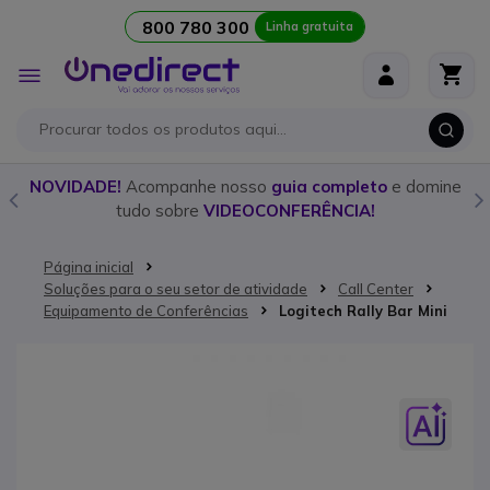
800 780 300
Linha gratuita
Ir para o Conteúdo
Alternar
Nav
NOVIDADE!
Acompanhe nosso
guia completo
e domine
D
tudo sobre
VIDEOCONFERÊNCIA!
Página inicial
Soluções para o seu setor de atividade
Call Center
Equipamento de Conferências
Logitech Rally Bar Mini
Saltar para o final da Galeria de imagens