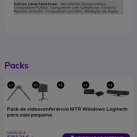
Microfones incorporados,
Compatível PC/Mac, Compativel com Softphone, Controlo
Remoto Incluído, Compatível com MAC, Redução de Ruído
Packs
x1
x1
x1
x1
x1
Pack de videoconferência MTR Windows Logitech
para sala pequena
6834,25 €