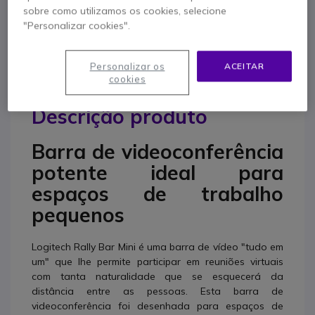
sobre como utilizamos os cookies, selecione
800 780 300
F.A.Q
Live Chat
"Personalizar cookies".
Personalizar os
ACEITAR
cookies
Descrição produto
Barra de videoconferência
potente ideal para
espaços de trabalho
pequenos
Logitech Rally Bar Mini é uma barra de vídeo "tudo em
um" que lhe permite participar em reuniões virtuais
com tanta naturalidade que se esquecerá da
distância entre as pessoas. Esta barra de
videoconferência foi desenhada para espaços de