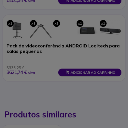
5251,34 €
ADICIONAR AO CARRINHO
s/iva
x1
x1
x1
x1
x1
Pack de videoconferência ANDROID Logitech para
salas pequenas
5333,25 €
3621,74 €
ADICIONAR AO CARRINHO
s/iva
Produtos similares