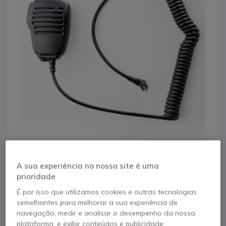
1
2
Microfone de lapela
A sua experiência no nosso site é uma
Saltar para o início da Galeria de imagens
prioridade
para Dynascan F-15
É por isso que utilizamos cookies e outras tecnologias
semelhantes para melhorar a sua experiência de
navegação, medir e analisar o desempenho da nossa
Referência produto: DYNMICF15 // Referência de fabricante: MICF15
Microfone de lapela com conector de 2,5 mm e
plataforma, e exibir conteúdos e publicidade