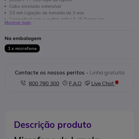
Cabo enrolado extensível
2,5 mm Ligação de tomada de 3 vias
Compatível com o walkie-talkie F-15 Dynascan
Mostrar mais
Na embalagem
1 x microfone
Contacte os nossos peritos -
Linha gratuita
800 780 300
F.A.Q
Live Chat
Descrição produto