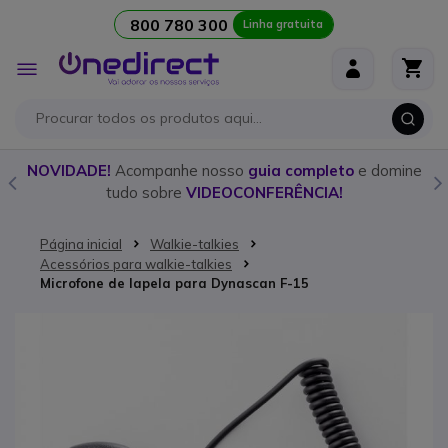
800 780 300
Linha gratuita
Ir para o Conteúdo
Alternar
Nav
o
NOVIDADE!
Acompanhe nosso
guia completo
e domine
tudo sobre
VIDEOCONFERÊNCIA!
Página inicial
Walkie-talkies
Acessórios para walkie-talkies
Microfone de lapela para Dynascan F-15
Saltar para o final da Galeria de imagens