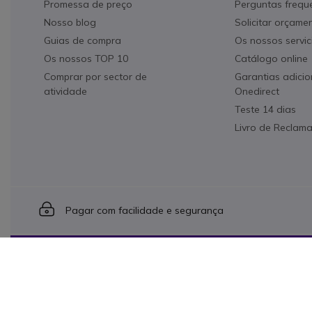
Promessa de preço
Perguntas frequ
Nosso blog
Solicitar orçame
Guias de compra
Os nossos servic
Os nossos TOP 10
Catálogo online
Comprar por sector de
Garantias adicio
atividade
Onedirect
Teste 14 dias
Livro de Reclam
Icon
Pagar com facilidade e segurança
Onedirect, uma empresa do Grupo INCEPT
Condições gerais de venda
Proteção de dados
Cooki