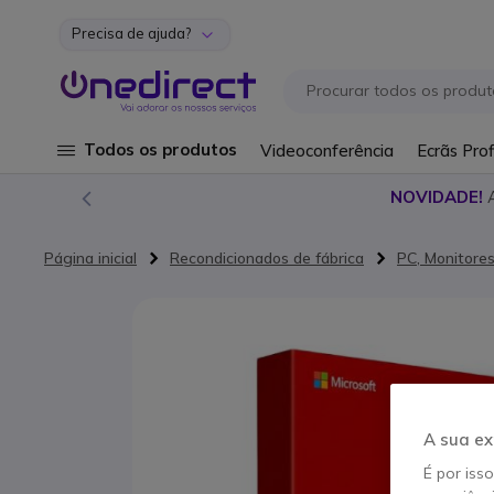
Precisa de ajuda?
Ir para o Conteúdo
Todos os produtos
Videoconferência
Ecrãs Prof
NOVIDADE!
Página inicial
Recondicionados de fábrica
PC, Monitore
Saltar para o final da Galeria de imagens
A sua ex
É por iss