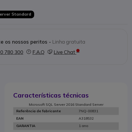
Server Standard
e os nossos peritos -
Linha gratuita
0 780 300
F.A.Q
Live Chat
Características técnicas
Microsoft SQL Server 2016 Standard Server
7NQ-00831
Referência de fabricante
A318532
EAN
1 ano
GARANTIA