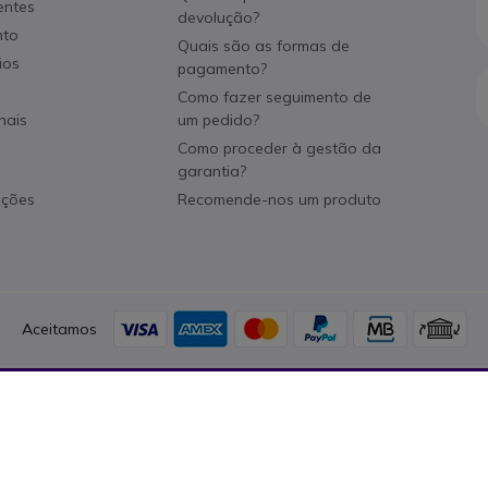
entes
devolução?
nto
Quais são as formas de
ios
pagamento?
Como fazer seguimento de
nais
um pedido?
Como proceder à gestão da
garantia?
ações
Recomende-nos um produto
Aceitamos
es