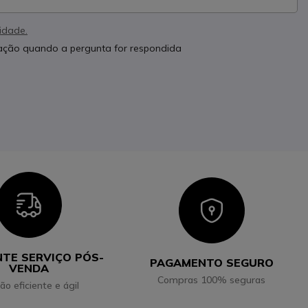
cidade.
cação quando a pergunta for respondida
Icon
Icon
NTE SERVIÇO PÓS-
PAGAMENTO SEGURO
VENDA
Compras 100% seguras
ão eficiente e ágil