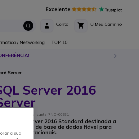
Excelente
Conta
O Meu Carrinho
rmática / Networking
TOP 10
ONFERÊNCIA!
ard Server
SQL Server 2016
Server
/ Referência de fabricante: 7NQ-00831
rosoft SQL Server 2016 Standard destinada a
uma solução de base de dados fiável para
 e dados operacionais.
horar a sua