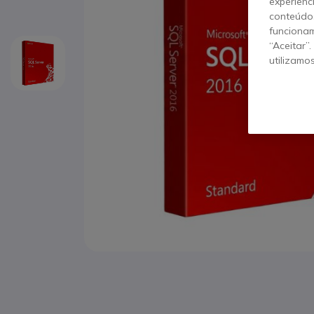
experiênc
conteúdos
funcionam
“Aceitar”
utilizamo
Saltar para o início da Galeria de imagens