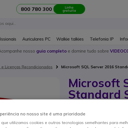
Linha
800 780 300
gratuita
issionais
Auriculares PC
Walkie talkies
Telefonia IP
Info
Acompanhe nosso
guia completo
e domine tudo sobre
VIDEOC
s e Licenças Recondicionados
Microsoft SQL Server 2016 Stand
Microsoft 
Standard 
Referência produto: MIC7NQ00831R /
Licença de servidor Mic
periência no nosso site é uma prioridade
empresas que procuram 
aplicações empresariais
o que utilizamos cookies e outras tecnologias semelhantes para mel