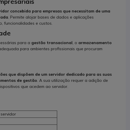
mpresariais
rvidor concebida para empresas que necessitam de uma
vada
. Permite alojar bases de dados e aplicações
, funcionalidades e custos.
dade
cessárias para a
gestão transacional
, o
armazenamento
 adequada para ambientes profissionais que procuram
ões que dispõem de um servidor dedicado para as suas
ramentas de gestão
. A sua utilização requer a adição de
dispositivos que acedem ao servidor.
 servidor