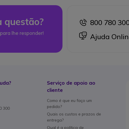
 questão?
800 780 30
icon
para lhe responder!
icon
Ajuda Onlin
juda?
Serviço de apoio ao
cliente
Como é que eu faço um
pedido?
80 300
Quais os custos e prazos de
entrega?
Qual é a política de