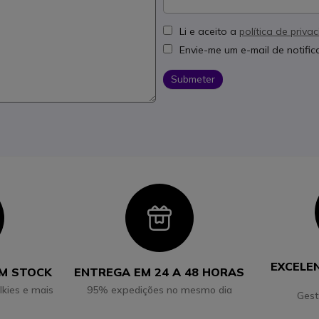
Li e aceito a
política de priva
Envie-me um e-mail de notifi
Submeter
con
Icon
EXCELE
EM STOCK
ENTREGA EM 24 A 48 HORAS
lkies e mais
95% expedições no mesmo dia
Gest