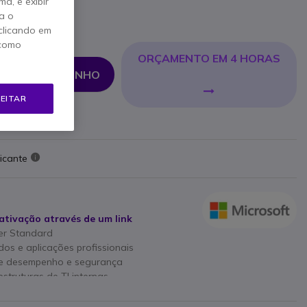
a, e exibir
a o
clicando em
 €
Iva Incl.
 como
ORÇAMENTO EM 4 HORAS
NAR AO CARRINHO
EITAR
icante
ativação através de um link
ver Standard
os e aplicações profissionais
de desempenho e segurança
truturas de TI internas
u de dispositivo