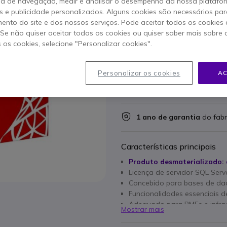
ia de navegação, medir e analisar o desempenho da nossa plataform
RECONDICIONADO
 e publicidade personalizados. Alguns cookies são necessários par
411,95 €
s/iva
ento do site e dos nossos serviços. Pode aceitar todos os cookies 
506,70
. Se não quiser aceitar todos os cookies ou quiser saber mais sobre
s os cookies, selecione "Personalizar cookies".
Qtd
ADICIO
Personalizar os cookies
AC
EM STOCK
1 ano de garantia
do fabr
Características principais
Produto desmaterializado: 
Licença de servidor SQL Ser
Concebido para bases de dad
Funcionalidades essenciais 
Adequado para PMEs e infraes
Mostrar mais
Requer CALs de utilizador o