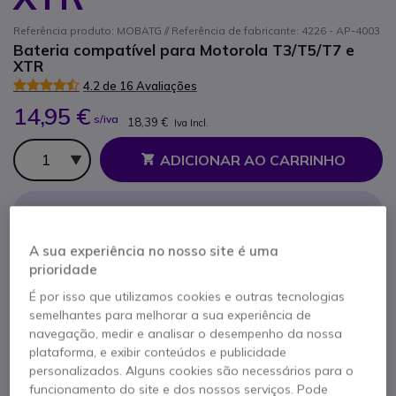
Referência produto: MOBATG // Referência de fabricante: 4226 - AP-4003
Bateria compatível para Motorola T3/T5/T7 e
XTR
4.2 de 16 Avaliações
14,95 €
s/iva
18,39 €
Iva Incl.
Qtd
ADICIONAR AO CARRINHO
ORÇAMENTO EM 4 HORAS
A sua experiência no nosso site é uma
1 produtos
em stock
Entrega:
24/48 h
prioridade
É por isso que utilizamos cookies e outras tecnologias
3 meses de garantia
do fabricante
semelhantes para melhorar a sua experiência de
navegação, medir e analisar o desempenho da nossa
plataforma, e exibir conteúdos e publicidade
personalizados. Alguns cookies são necessários para o
funcionamento do site e dos nossos serviços. Pode