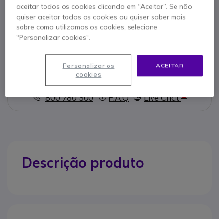
aceitar todos os cookies clicando em “Aceitar”. Se não
Características principais
quiser aceitar todos os cookies ou quiser saber mais
sobre como utilizamos os cookies, selecione
Bateria compatível para XTR- TLKR 3 - TLKR 5 - TLKR T7
"Personalizar cookies".
Mostrar mais
Personalizar os
ACEITAR
cookies
Contacte os nossos peritos -
Linha gratuita
800 780 300
F.A.Q
Live Chat
Descrição produto