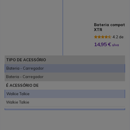
Bateria compatível
XTR
4.2 de 16
14,95 €
s/iva
TIPO DE ACESSÓRIO
Bateria - Carregador
Bateria - Carregador
É ACESSÓRIO DE
Walkie Talkie
Walkie Talkie