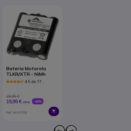
Bateria Motorola
TLKR/XTR - NiMh
4.5 de 77
Avaliações
29,95 €
15,95 €
-46%
s/iva
Ref: MOXTRB