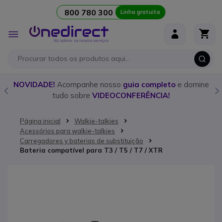
800 780 300
Linha gratuita
Ir para o Conteúdo
Alternar
Nav
o
NOVIDADE!
Acompanhe nosso
guia completo
e domine
tudo sobre
VIDEOCONFERÊNCIA!
Página inicial
Walkie-talkies
Acessórios para walkie-talkies
Carregadores y baterias de substituição
Bateria compatível para T3 / T5 / T7 / XTR
Saltar para o final da Galeria de imagens