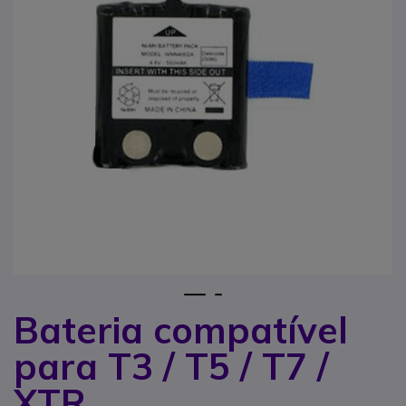
1
2
Bateria compatível
Saltar para o início da Galeria de imagens
para T3 / T5 / T7 /
XTR