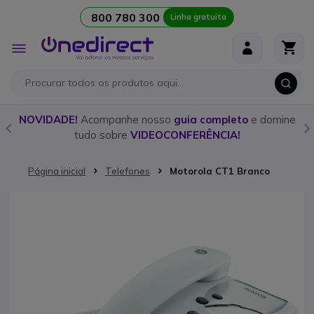
800 780 300
Linha gratuita
Ir para o Conteúdo
Alternar
Nav
o
NOVIDADE!
Acompanhe nosso
guia completo
e domine
tudo sobre
VIDEOCONFERÊNCIA!
Página inicial
Telefones
Motorola CT1 Branco
Saltar para o final da Galeria de imagens