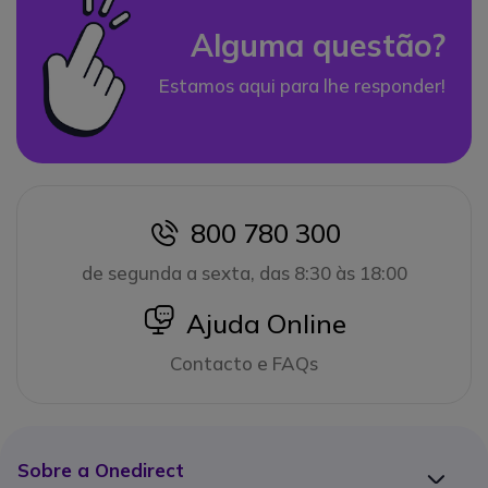
Alguma questão?
Estamos aqui para lhe responder!
800 780 300
icon
de segunda a sexta, das 8:30 às 18:00
icon
Ajuda Online
Contacto e FAQs
Sobre a Onedirect