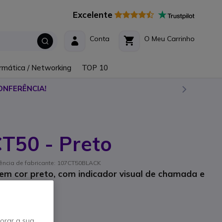
Excelente
Conta
O Meu Carrinho
rmática / Networking
TOP 10
ONFERÊNCIA!
T50 - Preto
rência de fabricante: 107CT50BLACK
 em cor preto, com indicador visual de chamada e
horar a sua