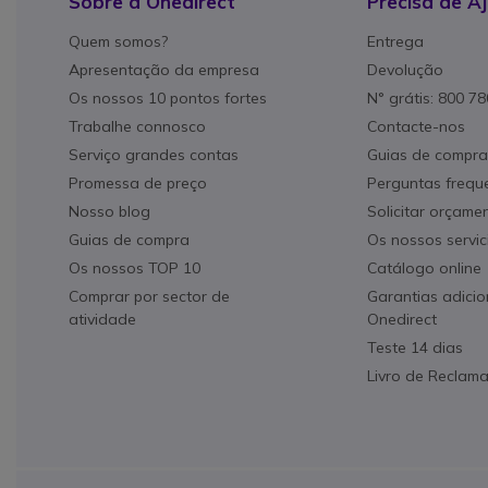
Sobre a Onedirect
Precisa de A
Quem somos?
Entrega
Apresentação da empresa
Devolução
Os nossos 10 pontos fortes
N° grátis: 800 7
Trabalhe connosco
Contacte-nos
Serviço grandes contas
Guias de compra
Promessa de preço
Perguntas frequ
Nosso blog
Solicitar orçame
Guias de compra
Os nossos servic
Os nossos TOP 10
Catálogo online
Comprar por sector de
Garantias adicio
atividade
Onedirect
Teste 14 dias
Livro de Reclam