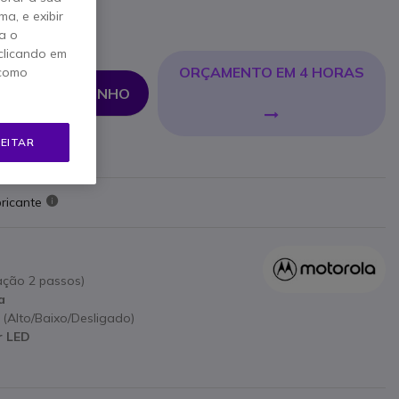
a, e exibir
a o
clicando em
ORÇAMENTO EM 4 HORAS
 como
NAR AO CARRINHO
EITAR
ricante
ção 2 passos)
a
 (Alto/Baixo/Desligado)
r LED
o