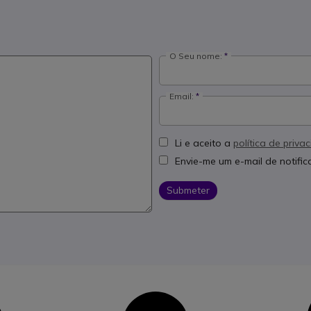
O Seu nome:
Email:
Li e aceito a
política de priva
Envie-me um e-mail de notifi
Submeter