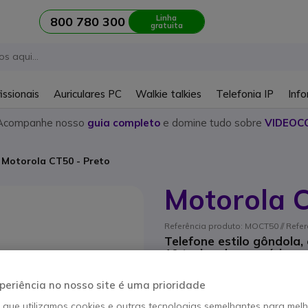
Linha
800 780 300
gratuita
issionais
Auriculares PC
Walkie talkies
Telefonia IP
Info
Acompanhe nosso
guia completo
e domine tudo sobre
VIDEOC
Motorola CT50 - Preto
Motorola C
Referência produto: MOCT50 // Refe
Telefone estilo gôndola,
10 teclas de memória
5 de 1 Avaliações
periência no nosso site é uma prioridade
POUPE 7,00 €
o que utilizamos cookies e outras tecnologias semelhantes para mel