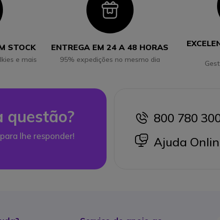
con
Icon
EXCELE
EM STOCK
ENTREGA EM 24 A 48 HORAS
lkies e mais
95% expedições no mesmo dia
Gest
 questão?
800 780 30
icon
para lhe responder!
icon
Ajuda Onlin