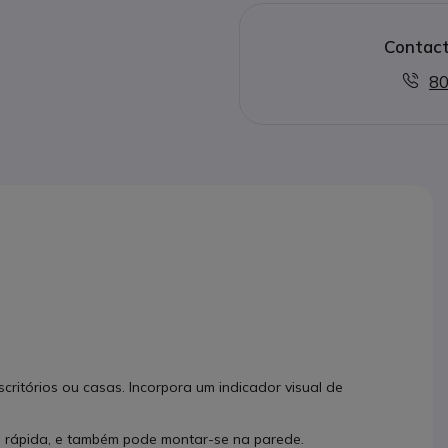
Cor preto. Existe versão br
Contact
80
critórios ou casas. Incorpora um indicador visual de
 rápida, e também pode montar-se na parede.