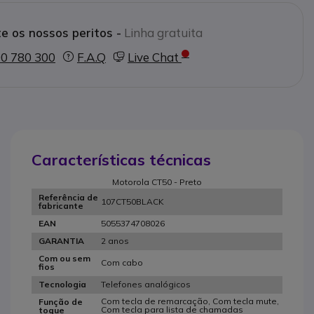
anco
e os nossos peritos -
Linha gratuita
0 780 300
F.A.Q
Live Chat
Características técnicas
Motorola CT50 - Preto
Referência de
107CT50BLACK
fabricante
5055374708026
EAN
2 anos
GARANTIA
Com ou sem
Com cabo
fios
Telefones analógicos
Tecnologia
Com tecla de remarcação, Com tecla mute,
Função de
Com tecla para lista de chamadas
toque