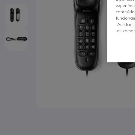
experiênc
conteúdos
funcionam
“Aceitar”
utilizamo
Saltar para o início da Galeria de imagens