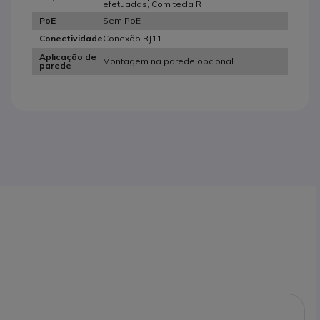
efetuadas, Com tecla R
Sem PoE
PoE
Conexão RJ11
Conectividade
Aplicação de
Montagem na parede opcional
parede