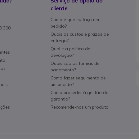
juda?
Serviço de apoio ao
cliente
Como é que eu faço um
pedido?
80 300
Quais os custos e prazos de
entrega?
Qual é a política de
entes
devolução?
nto
Quais são as formas de
ios
pagamento?
Como fazer seguimento de
nais
um pedido?
Como proceder à gestão da
garantia?
ações
Recomende-nos um produto