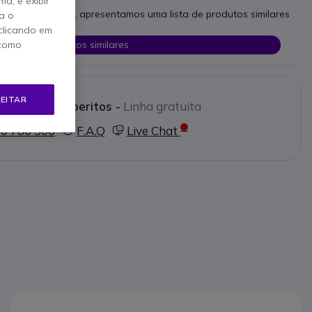
a, e exibir
as necessidades, apresentamos uma lista de produtos similares
a o
clicando em
Ver produtos similares
 como
EITAR
e os nossos peritos -
Linha gratuita
0 780 300
F.A.Q
Live Chat