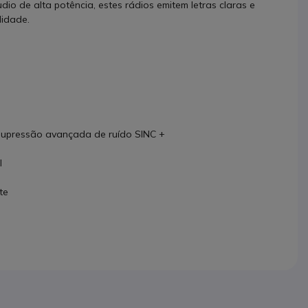
o de alta potência, estes rádios emitem letras claras e
ilidade.
upressão avançada de ruído SINC +
l
te