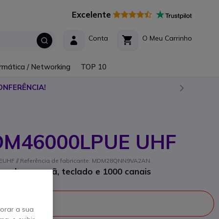
Excelente
Conta
O Meu Carrinho
rmática / Networking
TOP 10
ONFERÊNCIA!
 DM46000LPUE UHF
EUHF // Referência de fabricante: MDM28QNN9VA2AN
onal com ecrã, teclado e 1000 canais
fabricado
horar a sua