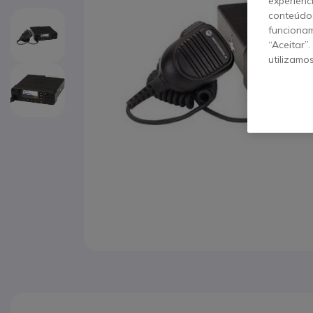
experiênc
conteúdos
funcionam
“Aceitar”
utilizamo
Saltar para o início da Galeria de imagens