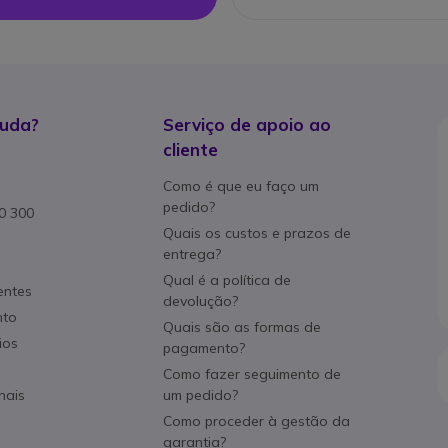
juda?
Serviço de apoio ao
cliente
Como é que eu faço um
pedido?
80 300
Quais os custos e prazos de
entrega?
Qual é a política de
entes
devolução?
nto
Quais são as formas de
ios
pagamento?
Como fazer seguimento de
nais
um pedido?
Como proceder à gestão da
garantia?