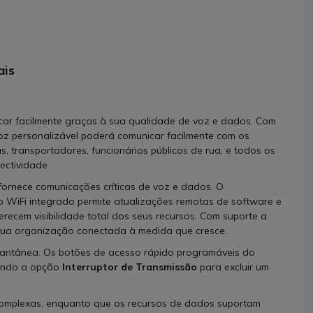
ais
car facilmente graças à sua qualidade de voz e dados. Com
voz personalizável poderá comunicar facilmente com os
, transportadores, funcionários públicos de rua, e todos os
ectividade.
fornece comunicações críticas de voz e dados. O
o WiFi integrado permite atualizações remotas de software e
erecem visibilidade total dos seus recursos. Com suporte a
a sua organização conectada à medida que cresce.
tantânea. Os botões de acesso rápido programáveis do
sando a opção
Interruptor de Transmissão
para excluir um
complexas, enquanto que os recursos de dados suportam