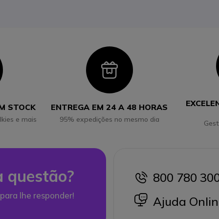
con
Icon
EXCELE
EM STOCK
ENTREGA EM 24 A 48 HORAS
lkies e mais
95% expedições no mesmo dia
Gest
 questão?
800 780 30
icon
para lhe responder!
icon
Ajuda Onlin