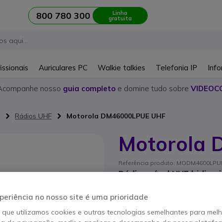
Linha
800 780 300
gratuita
issionais
Auriculares PC
Walkie talkies
Telefonia IP
Info
Acompanhe nosso
guia completo
e domine tudo sobre
VIDEOC
Rádios UHF
Motorola DM46000LPUE UHF
Motorola
Referência produto: MODM4600LPU
Rádio móvel UHF bidireci
periência no nosso site é uma prioridade
Este produto já não é 
o que utilizamos cookies e outras tecnologias semelhantes para mel