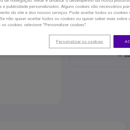
ia de navegação, medir e analisar o desempenho da nossa plataform
Para melhor satisfazer as su
 e publicidade personalizados. Alguns cookies são necessários par
ento do site e dos nossos serviços. Pode aceitar todos os cookies 
. Se não quiser aceitar todos os cookies ou quiser saber mais sobre
s os cookies, selecione "Personalizar cookies".
Personalizar os cookies
AC
Contact
80