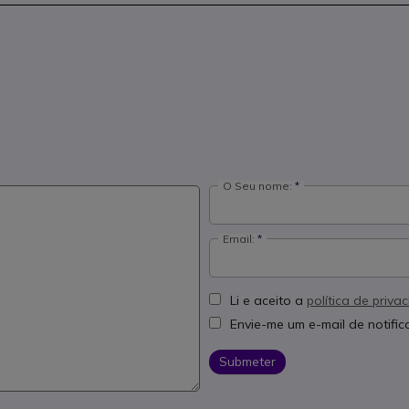
O Seu nome:
Email:
Li e aceito a
política de priva
Envie-me um e-mail de notifi
Submeter