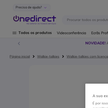
Precisa de ajuda?
Ir para o Conteúdo
Todos os produtos
Videoconferência
Ecrãs Prof
NOVIDADE!
Página inicial
Walkie-talkies
Walkie-talkies com licença
Saltar para o final da Galeria de imagens
A sua ex
É por iss