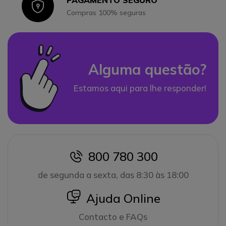
Icon
Compras 100% seguras
Alguma questão?
Estamos aqui para lhe responder!
800 780 300
icon
de segunda a sexta, das 8:30 às 18:00
icon
Ajuda Online
Contacto e FAQs