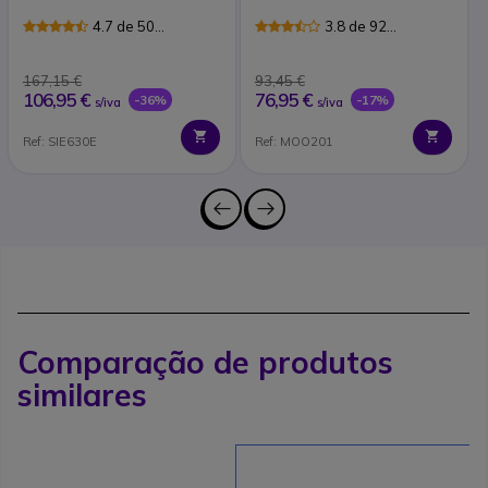
4.7 de 50
3.8 de 92
Avaliações
Avaliações
167,15 €
93,45 €
106,95 €
76,95 €
-36%
-17%
s/iva
s/iva
Ref: SIE630E
Ref: MOO201
Comparação de produtos
similares