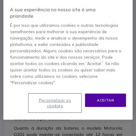
água.
A sua experiência no nosso site é uma
Comunicações de longo alcance
prioridade
É por isso que utilizamos cookies e outras tecnologias
Este telefone sem fios digital vem com 2 antenas:
semelhantes para melhorar a sua experiência de
curta e longa. De acordo com o fabricante, quando
navegação, medir e analisar o desempenho da nossa
usado com a antena longa e em ótimas condições, a
plataforma, e exibir conteúdos e publicidade
série Motorola O2 oferece um alcance de até 1 km
personalizados. Alguns cookies são necessários para o
(sempre dependendo do terreno em que se usa o
funcionamento do site e dos nossos serviços. Pode
telefone). Em testemunhos e testes, encontraram uma
aceitar todos os cookies clicando em “Aceitar”. Se não
melhoria no alcance de 30% comparado com os
quiser aceitar todos os cookies ou quiser saber mais
telefones sem fios DECT convencionais.
sobre como utilizamos os cookies, selecione
Ampliar a instalação
"Personalizar cookies".
O Motorola O201 pode registar até um total de 11
terminais por cada base, e registar cada terminal com
Personalizar os
ACEITAR
4 bases diferentes. Recomendamos o uso com o
cookies
mesmo modelo O201 para optimizar o desempenho.
Grande duração da bateria
Quanto à duração da bateria, o modelo Motorola
O201 pode manter-se conectado até 12 horas em