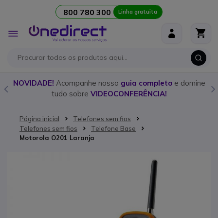
800 780 300
Linha gratuita
Ir para o Conteúdo
Alternar
Nav
panhe nosso
guia completo
e domine
Descubra o
walkie ta
obre
VIDEOCONFERÊNCIA!
nosso
Página inicial
Telefones sem fios
Telefones sem fios
Telefone Base
Motorola O201 Laranja
Saltar para o final da Galeria de imagens