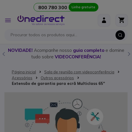
800 780 300
Linha gratuita
Ir para o Conteúdo
Alternar
Nav
o
NOVIDADE!
Acompanhe nosso
guia completo
e domine
tudo sobre
VIDEOCONFERÊNCIA!
Página inicial
Sala de reunião com videoconferência
Acessórios
Outros acessórios
Extensão de garantia para ecrã Multiclass 65''
Saltar para o final da Galeria de imagens