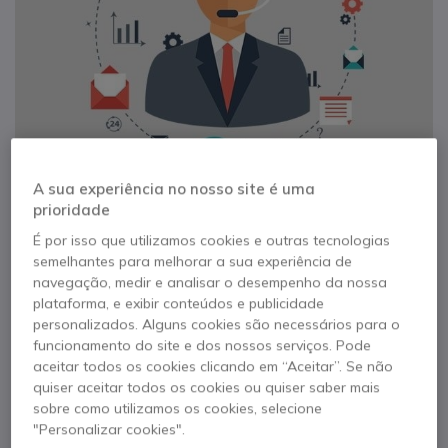
A sua experiência no nosso site é uma
prioridade
É por isso que utilizamos cookies e outras tecnologias
semelhantes para melhorar a sua experiência de
navegação, medir e analisar o desempenho da nossa
plataforma, e exibir conteúdos e publicidade
1
personalizados. Alguns cookies são necessários para o
Extensão de garantia
Saltar para o início da Galeria de imagens
funcionamento do site e dos nossos serviços. Pode
aceitar todos os cookies clicando em “Aceitar”. Se não
para ecrã Multiclass
quiser aceitar todos os cookies ou quiser saber mais
sobre como utilizamos os cookies, selecione
65''
"Personalizar cookies".