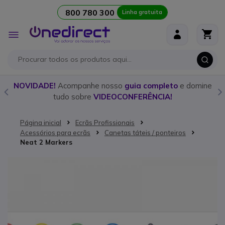
800 780 300
Linha gratuita
Ir para o Conteúdo
Alternar
Nav
o
NOVIDADE!
Acompanhe nosso
guia completo
e domine
tudo sobre
VIDEOCONFERÊNCIA!
Página inicial
Ecrãs Profissionais
Acessórios para ecrãs
Canetas táteis / ponteiros
Neat 2 Markers
Saltar para o final da Galeria de imagens