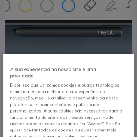
A sua experiência no nosso site é uma
prioridade
É por isso que utilizamos cookies e outras tecnologias
semelhantes para melhorar a sua experiência de
1
navegação, medir e analisar o desempenho da nossa
Neat 2 Markers
Saltar para o início da Galeria de imagens
plataforma, e exibir conteúdos e publicidade
personalizados. Alguns cookies são necessários para o
funcionamento do site e dos nossos serviços. Pode
Referência produto: NEATSTY // Referência de fabricante: NEATBOARD-
STYLUS
aceitar todos os cookies clicando em “Aceitar”. Se não
2 canetas óticas para utilização simultânea no
quiser aceitar todos os cookies ou quiser saber mais
Neat Board
sobre como utilizamos os cookies, selecione