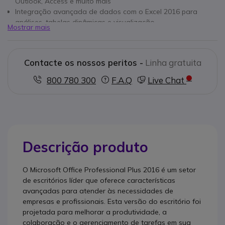
Outlook, Access e muito mais
Integração avançada de dados com o Excel 2016 para
análises, tabelas dinâmicas e visualização
Mostrar mais
Colaboração em tempo real facilitada com a coedição de
documentos e reuniões online
Recursos avançados de segurança, incluindo proteção
Contacte os nossos peritos -
Linha gratuita
contra ameaças e gerenciamento de direitos de acesso
Flexibilidade de instalação local ou em modo de nuvem com
800 780 300
F.A.Q
Live Chat
o Office 365
Descrição produto
O Microsoft Office Professional Plus 2016 é um setor
de escritórios líder que oferece características
avançadas para atender às necessidades de
empresas e profissionais. Esta versão do escritório foi
projetada para melhorar a produtividade, a
colaboração e o gerenciamento de tarefas em sua