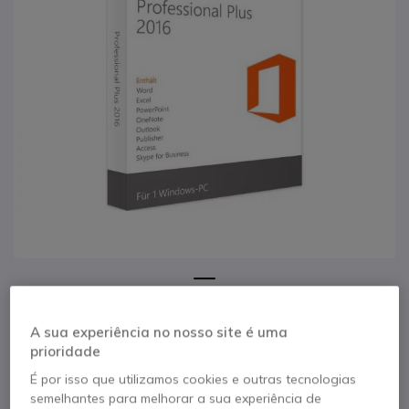
1
Office Professional
Saltar para o início da Galeria de imagens
A sua experiência no nosso site é uma
Plus 2016
prioridade
É por isso que utilizamos cookies e outras tecnologias
Referência produto: MICRO79P05552R // Referência de fabricante: 79P-
semelhantes para melhorar a sua experiência de
05552