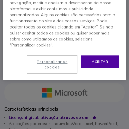
navegação, medir e analisar o desempenho da nossa
Produtividade avançada para empresas
plataforma, e exibir conteúdos e publicidade
RECONDICIONADO
personalizados. Alguns cookies são necessários para o
109,95 €
funcionamento do site e dos nossos serviços. Pode
s/iva
135,24 €
Iva Incl.
aceitar todos os cookies clicando em “Aceitar”. Se não
Qtd
quiser aceitar todos os cookies ou quiser saber mais
ADICIONAR AO CARRINHO
sobre como utilizamos os cookies, selecione
"Personalizar cookies".
ORÇAMENTO EM 4 HORAS
Personalizar os
ACEITAR
EM STOCK
cookies
Características principais
Licença digital: ativação através de um link.
Aplicações poderosas, incluindo Word, Excel, PowerPoint,