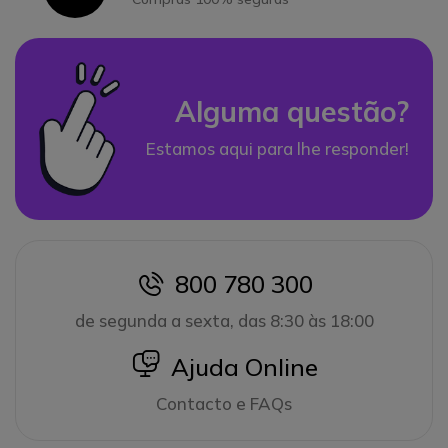
Alguma questão?
Estamos aqui para lhe responder!
800 780 300
icon
de segunda a sexta, das 8:30 às 18:00
icon
Ajuda Online
Contacto e FAQs