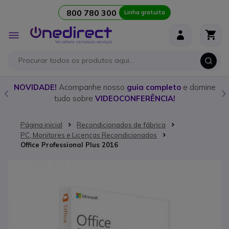
800 780 300
Linha gratuita
Ir para o Conteúdo
Alternar
Nav
o
NOVIDADE!
Acompanhe nosso
guia completo
e domine
tudo sobre
VIDEOCONFERÊNCIA!
Página inicial
Recondicionados de fábrica
PC, Monitores e Licenças Recondicionados
Office Professional Plus 2016
Saltar para o final da Galeria de imagens