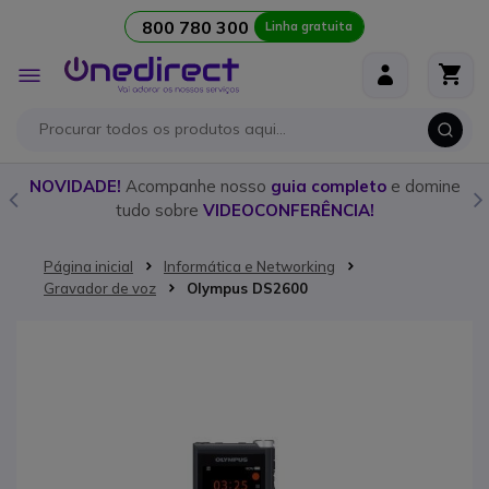
800 780 300
Linha gratuita
Ir para o Conteúdo
Alternar
Nav
o
NOVIDADE!
Acompanhe nosso
guia completo
e domine
tudo sobre
VIDEOCONFERÊNCIA!
Página inicial
Informática e Networking
Gravador de voz
Olympus DS2600
Saltar para o final da Galeria de imagens