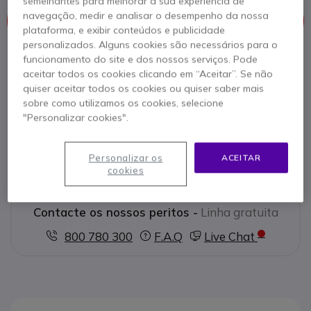
semelhantes para melhorar a sua experiência de
Este produto já não é fabricado
navegação, medir e analisar o desempenho da nossa
Este produto foi substituído por
OM System DS2700
plataforma, e exibir conteúdos e publicidade
personalizados. Alguns cookies são necessários para o
funcionamento do site e dos nossos serviços. Pode
aceitar todos os cookies clicando em “Aceitar”. Se não
quiser aceitar todos os cookies ou quiser saber mais
OM System DS2700
sobre como utilizamos os cookies, selecione
339,95 €
"Personalizar cookies".
s/iva
Ver produto alternativo
Personalizar os
ACEITAR
cookies
Contacte os nossos peritos -
Linha gratuita
800 780 300
F.A.Q
Live Chat