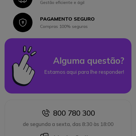
Gestão eficiente e ágil
PAGAMENTO SEGURO
Icon
Compras 100% seguras
Alguma questão?
Estamos aqui para lhe responder!
800 780 300
icon
de segunda a sexta, das 8:30 às 18:00