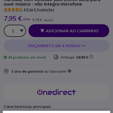
ouvir música - não integra microfone
4.8 de 5 Avaliações
7,95 €
s/iva
9,78 €
Iva Incl.
Qtd
ADICIONAR AO CARRINHO
ORÇAMENTO EM 4 HORAS
24 produtos
em stock
Entrega:
24/48 h
1 ano de garantia
do fabricante
Características principais