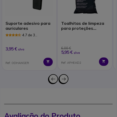
Suporte adesivo para
Toalhitas de limpeza
auriculares
para proteções
auditivas
4.7 de 3
Avaliações
3,95 €
6,00 €
s/iva
5,95 €
s/iva
Ref: AFHEAD2
Ref: ODHANGER
Avaliação do Produto