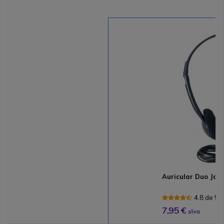
Auricular Duo Jack
4.8 de 5 
7,95 €
s/iva