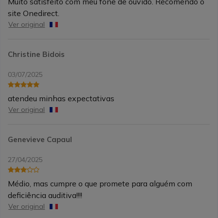
Muito satisfeito com meu fone de ouvido. Recomendo o
site Onedirect.
Ver original
Christine Bidois
03/07/2025
atendeu minhas expectativas
Ver original
Genevieve Capaul
27/04/2025
Médio, mas cumpre o que promete para alguém com
deficiência auditiva!!!!
Ver original