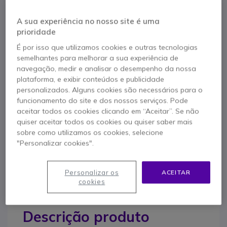
Auricular conexão Jack 3,5mm para PC ou telemóvel
Versão Duo para ouvir música e ver vídeos
A sua experiência no nosso site é uma
Sem microfone
prioridade
Estilo diadema
Muito leves e boa comodidade
É por isso que utilizamos cookies e outras tecnologias
Mostrar mais
Comprimento do cabo: 2,40 cm
semelhantes para melhorar a sua experiência de
navegação, medir e analisar o desempenho da nossa
Na embalagem
plataforma, e exibir conteúdos e publicidade
personalizados. Alguns cookies são necessários para o
Auricular Duo
funcionamento do site e dos nossos serviços. Pode
aceitar todos os cookies clicando em “Aceitar”. Se não
quiser aceitar todos os cookies ou quiser saber mais
Contacte os nossos peritos -
Linha gratuita
sobre como utilizamos os cookies, selecione
"Personalizar cookies".
800 780 300
F.A.Q
Live Chat
Personalizar os
ACEITAR
cookies
Descrição produto