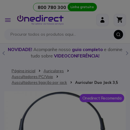
800 780 300
Linha gratuita
Ir para o Conteúdo
Alternar
Nav
o
NOVIDADE!
Acompanhe nosso
guia completo
e domine
tudo sobre
VIDEOCONFERÊNCIA!
Página inicial
Auriculares
Auscultadores PC/Voip
Auscultadores ligação por jack
Auricular Duo Jack 3,5
Saltar para o final da Galeria de imagens
Onedirect Recomenda