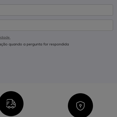
cidade.
cação quando a pergunta for respondida
Icon
Icon