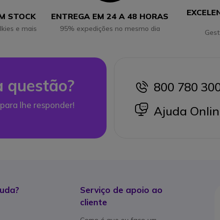
EXCELE
EM STOCK
ENTREGA EM 24 A 48 HORAS
lkies e mais
95% expedições no mesmo dia
Gest
 questão?
800 780 30
icon
para lhe responder!
icon
Ajuda Onlin
juda?
Serviço de apoio ao
cliente
Como é que eu faço um