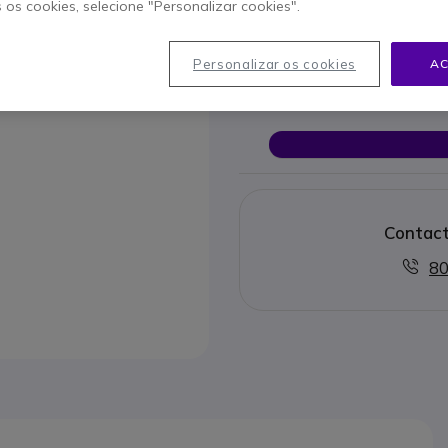
s os cookies, selecione "Personalizar cookies".
Este produto já não é 
Personalizar os cookies
AC
Para melhor satisfazer as su
Contact
80