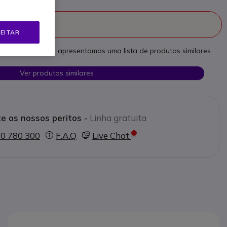
fabricado
EITAR
as necessidades, apresentamos uma lista de produtos similares
Ver produtos similares
e os nossos peritos -
Linha gratuita
0 780 300
F.A.Q
Live Chat