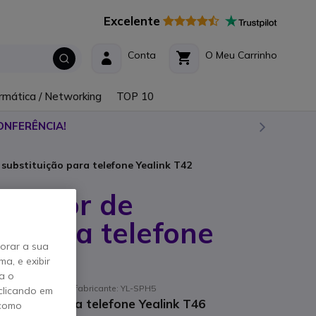
Excelente
Conta
O Meu Carrinho
rmática / Networking
TOP 10
ONFERÊNCIA!
substituição para telefone Yealink T42
ultador de
ão para telefone
horar a sua
2
a, e exibir
a o
 // Referência de fabricante: YL-SPH5
clicando em
tituição para telefone Yealink T46
 como