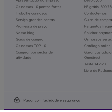
Apresentação da empresa
Devolução
Os nossos 10 pontos fortes
N° grátis: 800 7
Trabalhe connosco
Contacte-nos
Serviço grandes contas
Guias de compra
Promessa de preço
Perguntas frequ
Nosso blog
Solicitar orçame
Guias de compra
Os nossos servic
Os nossos TOP 10
Catálogo online
Comprar por sector de
Garantias adicio
atividade
Onedirect
Teste 14 dias
Livro de Reclam
Icon
Pagar com facilidade e segurança