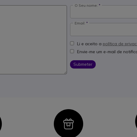
O Seu nome:
Email:
Li e aceito a
política de priva
Envie-me um e-mail de notifi
Submeter
con
Icon