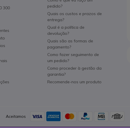
pedido?
80 300
Quais os custos e prazos de
entrega?
Qual é a política de
entes
devolução?
nto
Quais são as formas de
ios
pagamento?
Como fazer seguimento de
nais
um pedido?
Como proceder à gestão da
garantia?
ações
Recomende-nos um produto
Aceitamos