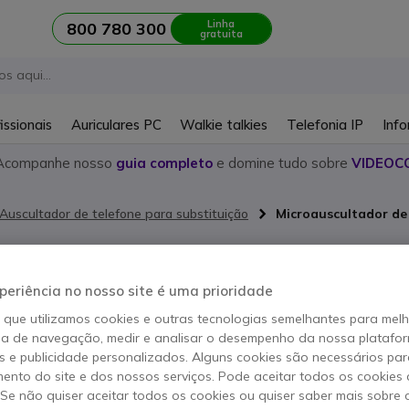
Linha
800 780 300
gratuita
issionais
Auriculares PC
Walkie talkies
Telefonia IP
Info
Acompanhe nosso
guia completo
e domine tudo sobre
VIDEOC
Auscultador de telefone para substituição
Microauscultador de 
Microausc
substituiç
periência no nosso site é uma prioridade
o que utilizamos cookies e outras tecnologias semelhantes para mel
Yealink T4
ia de navegação, medir e analisar o desempenho da nossa plataform
 e publicidade personalizados. Alguns cookies são necessários par
Referência produto: YEALINKT42COMB
ento do site e dos nossos serviços. Pode aceitar todos os cookies 
Microauscultador de subs
. Se não quiser aceitar todos os cookies ou quiser saber mais sobre