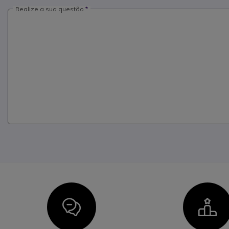
Realize a sua questão
Icon
I