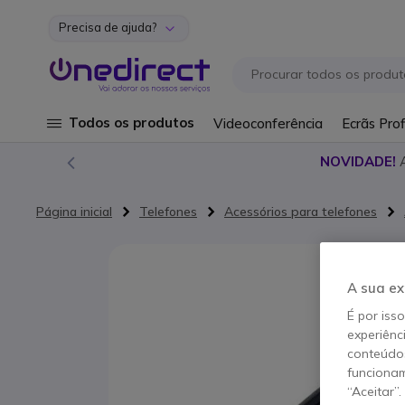
Precisa de ajuda?
Ir para o Conteúdo
Todos os produtos
Videoconferência
Ecrãs Prof
NOVIDADE!
Página inicial
Telefones
Acessórios para telefones
Saltar para o final da Galeria de imagens
A sua ex
É por iss
experiênc
conteúdos
funcionam
“Aceitar”