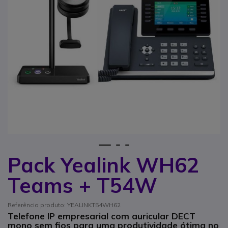
1
2
3
Pack Yealink WH62
Saltar para o início da Galeria de imagens
Teams + T54W
Referência produto: YEALINKT54WH62
Telefone IP empresarial com auricular DECT
mono sem fios para uma produtividade ótima no