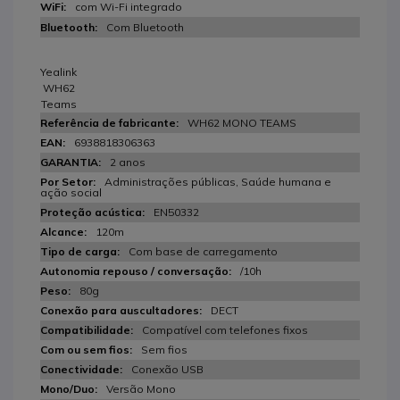
com Wi-Fi integrado
Com Bluetooth
Yealink
WH62
Teams
WH62 MONO TEAMS
6938818306363
2 anos
Administrações públicas, Saúde humana e
ação social
EN50332
120m
Com base de carregamento
/10h
80g
DECT
Compatível com telefones fixos
Sem fios
Conexão USB
Versão Mono