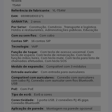
Yealink
T54W
YL-T54W
6938818303171
2 anos
Construção, Comércio , Transporte e logística,
Hotéis e restaurantes, Administrações públicas, Educação
Com cabo
16 contas SIP
VoIP
Com tecla de acesso voicemal, Com
tecla de espera, Com tecla de remarcação, Com tecla
função mãos livres, Com tecla mute, Com tecla para lista de
chamadas efetuadas, Com tecla SOS
Compatível com 3 módulos
Com entrada para auriculares
Conexão com auriculares
com cabo RJ, Conexão com auricular sem fios Bluetooth,
USB
Com PoE
Ecrã a cores
1 porta USB, 2 conexões RJ 45 giga,
Conexão Bluetooth
Montagem na parede opcional