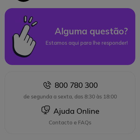
Alguma questão?
Estamos aqui para lhe responder!
800 780 300
icon
de segunda a sexta, das 8:30 às 18:00
icon
Ajuda Online
Contacto e FAQs