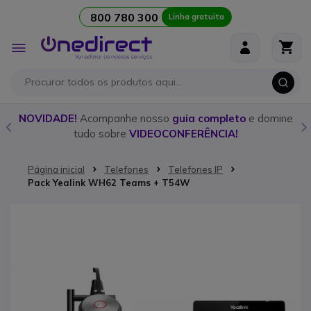
800 780 300
Linha gratuita
Ir para o Conteúdo
Alternar
Nav
o
NOVIDADE!
Acompanhe nosso
guia completo
e domine
tudo sobre
VIDEOCONFERÊNCIA!
Página inicial
Telefones
Telefones IP
Pack Yealink WH62 Teams + T54W
Saltar para o final da Galeria de imagens