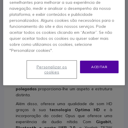
Descrição produto
semelhantes para melhorar a sua experiência de
navegação, medir e analisar o desempenho da nossa
plataforma, e exibir conteúdos e publicidade
Yealink T54W
Yealink WH62 Teams
personalizados. Alguns cookies são necessários para o
funcionamento do site e dos nossos serviços. Pode
Yealink T54W
aceitar todos os cookies clicando em “Aceitar”. Se não
quiser aceitar todos os cookies ou quiser saber mais
Telefone SIP com ecrã 4,3", até 16 contas
sobre como utilizamos os cookies, selecione
SIP, PoE e WiFi
"Personalizar cookies".
O telefone IP Yealink T54W está especialmente
desenhado para o uso profissional em médias e
Personalizar os
ACEITAR
grandes empresas. É um telefone IP fácil de usar
cookies
pelo seu desenho simplificado e pelo interface de
utilizador. Além disso, o seu
grande ecrã de 4,3
polegadas
proporciona-lhe um aspeto e estrutura
distinta.
Além disso, oferece uma qualidade de som HD
graças à sua
tecnologia Optima HD
e à
incorporação do codec Opus que oferece uma
experiência de áudio nítida. Com
Gigabit,
Bluetooth e porta USB 2.0,
o Yealink T52W