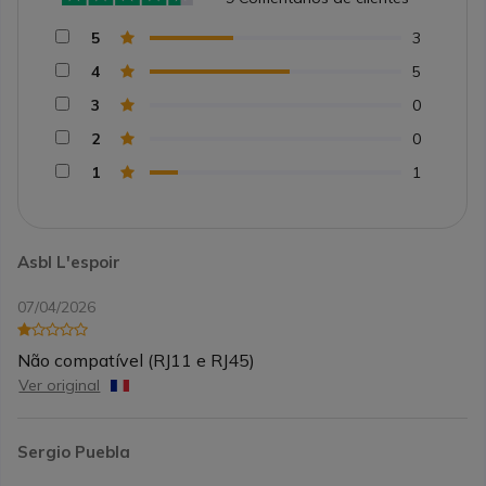
5
3
4
5
3
0
2
0
1
1
Asbl L'espoir
07/04/2026
Não compatível (RJ11 e RJ45)
Ver original
Sergio Puebla