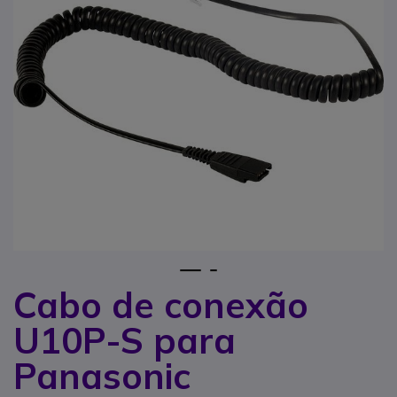
1
2
Cabo de conexão
Saltar para o início da Galeria de imagens
U10P-S para
Panasonic