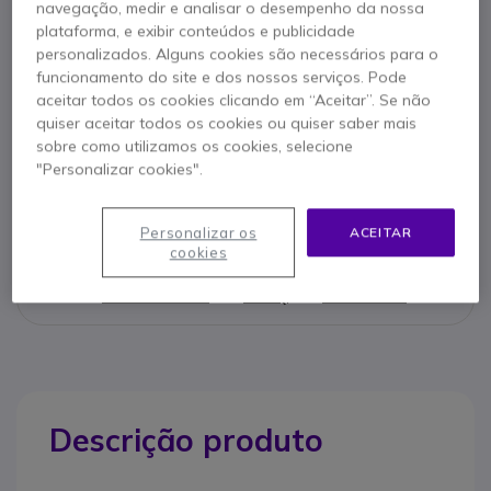
navegação, medir e analisar o desempenho da nossa
plataforma, e exibir conteúdos e publicidade
personalizados. Alguns cookies são necessários para o
Características principais
funcionamento do site e dos nossos serviços. Pode
Cabo de conexão em espiral Panasonic QD/RJ9
aceitar todos os cookies clicando em “Aceitar”. Se não
Compativel com telefones Panasonic analógicos e com
quiser aceitar todos os cookies ou quiser saber mais
alguns telefones Snom e Cisco
sobre como utilizamos os cookies, selecione
"Personalizar cookies".
Mostrar mais
Personalizar os
ACEITAR
cookies
Contacte os nossos peritos -
Linha gratuita
800 780 300
F.A.Q
Live Chat
Descrição produto