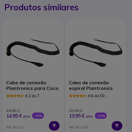
Produtos similares
Cabo de conexão
Cabo de conexão
Plantronics para Cisco
espiral Plantronics
4.2 de 7
4.6 de 50
Avaliações
Avaliações
18,95 €
15,95 €
14,95 €
13,95 €
-21%
-12%
s/iva
s/iva
Ref: PLU10
Ref: PLU10P