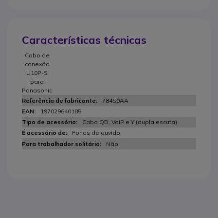
Características técnicas
Cabo de
conexão
U10P-S
para
Panasonic
784S0AA
197029640185
Cabo QD, VoIP e Y (dupla escuta)
Fones de ouvido
Não