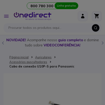
800 780 300
Linha gratuita
Ir para o Conteúdo
Alternar
Nav
o
NOVIDADE!
Acompanhe nosso
guia completo
e domine
tudo sobre
VIDEOCONFERÊNCIA!
Página inicial
Auriculares
Acessórios auscultadores
Cabo de conexão U10P-S para Panasonic
Saltar para o final da Galeria de imagens