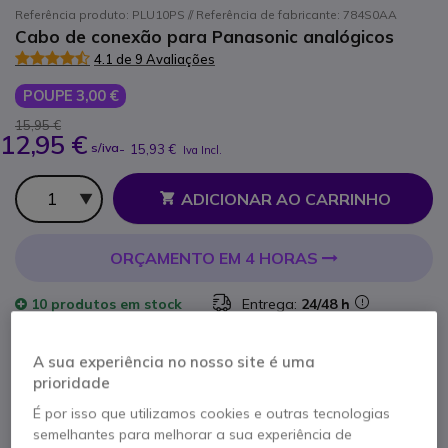
Referência produto: PLU10PS // Referência de fabricante: 784S0AA
Cabo de conexão para Panasonic analógicos
4.1 de 9 Avaliações
POUPE 3,00 €
15,95 €
12,95 €
s/iva
-
15,93 €
Iva Incl.
Qtd
ADICIONAR AO CARRINHO
ORÇAMENTO EM 4 HORAS
10 produtos
em stock
Entrega:
24/48 h
66 produtos em stock plataforma
Entrega:
5-7 dias
A sua experiência no nosso site é uma
prioridade
É por isso que utilizamos cookies e outras tecnologias
semelhantes para melhorar a sua experiência de