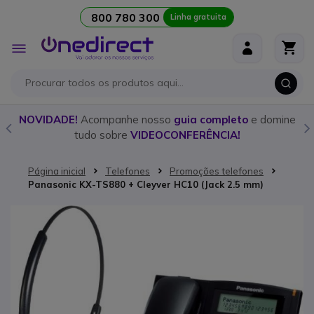
800 780 300
Linha gratuita
Ir para o Conteúdo
Alternar
Nav
o
NOVIDADE!
Acompanhe nosso
guia completo
e domine
tudo sobre
VIDEOCONFERÊNCIA!
Página inicial
Telefones
Promoções telefones
Panasonic KX-TS880 + Cleyver HC10 (Jack 2.5 mm)
Saltar para o final da Galeria de imagens