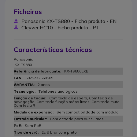
Ficheiros
Panasonic KX-TS880 - Ficha produto - EN
Cleyver HC10 - Ficha produto - PT
Características técnicas
Panasonic
KX-TS880
KX-TS880EXB
5025232560509
2 anos
Telefones analógicos
Com tecla de espera, Com tecla de
navegação, Com tecla função mãos livres, Com tecla mute,
Com tecla R
Sem compatibilidade com módulo
Com entrada para auriculares
Sem PoE
Ecrã branco e preto