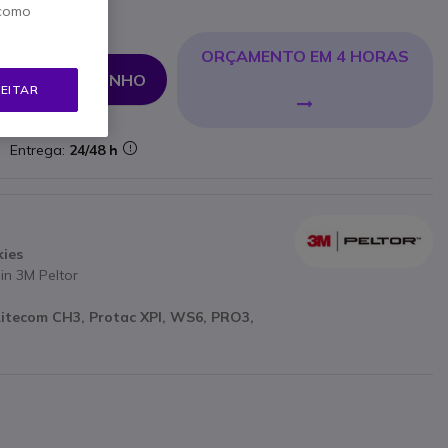
 como
ORÇAMENTO EM 4 HORAS
NAR AO CARRINHO
EITAR
Entrega:
24/48 h
kies
in 3M Peltor
Litecom CH3, Protac XPI, WS6, PRO3,
K3501, TK3401, compatível com UBZ
T710, G10, G11, G14 - Baofeng UV-5R