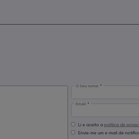
O Seu nome:
Email:
Li e aceito a
política de priva
Envie-me um e-mail de notifi