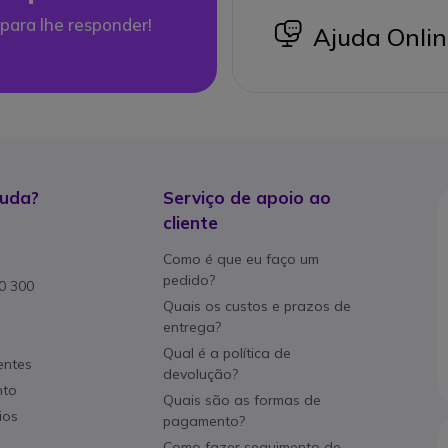
para lhe responder!
icon
Ajuda Onlin
juda?
Serviço de apoio ao
cliente
Como é que eu faço um
pedido?
80 300
Quais os custos e prazos de
entrega?
Qual é a política de
entes
devolução?
nto
Quais são as formas de
ios
pagamento?
Como fazer seguimento de