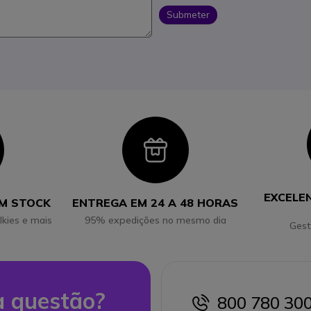
Submeter
con
Icon
EXCELE
EM STOCK
ENTREGA EM 24 A 48 HORAS
lkies e mais
95% expedições no mesmo dia
Gest
 questão?
800 780 30
icon