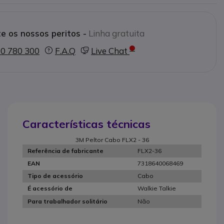
e os nossos peritos -
Linha gratuita
0 780 300
F.A.Q
Live Chat
Características técnicas
3M Peltor Cabo FLX2 - 36
FLX2-36
Referência de fabricante
7318640068469
EAN
Cabo
Tipo de acessório
Walkie Talkie
É acessório de
Não
Para trabalhador solitário