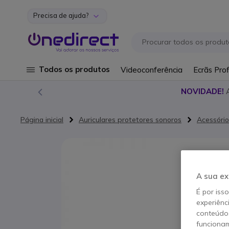
Precisa de ajuda?
Ir para o Conteúdo
Todos os produtos
Videoconferência
Ecrãs Prof
NOVIDADE!
Página inicial
Auriculares protetores sonoros
Acessório
Saltar para o final da Galeria de imagens
A sua ex
É por iss
experiênc
conteúdos
funcionam