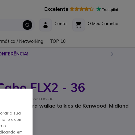
Excelente
Conta
O Meu Carrinho
rmática / Networking
TOP 10
ONFERÊNCIA!
Cabo FLX2 - 36
ferência de fabricante: FLX2-36
acolado para walkie talkies de Kenwood, Midland
horar a sua
a, e exibir
a o
clicando em