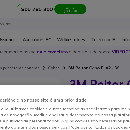
Linha
800 780 300
gratuita
issionais
Auriculares PC
Walkie talkies
Telefonia IP
Info
Acompanhe nosso
guia completo
e domine tudo sobre
VIDEOC
s protetores sonoros
Cabos
3M Peltor Cabo FLX2 - 36
3M Peltor 
Referência produto: PELFLX236 // Re
periência no nosso site é uma prioridade
Cabo FLX com cabo encar
e Baofeng
o que utilizamos cookies e outras tecnologias semelhantes para mel
ia de navegação, medir e analisar o desempenho da nossa plataform
POUPE 23,00 €
 e publicidade personalizados. Alguns cookies são necessários par
72,95 €
ento do site e dos nossos serviços. Pode aceitar todos os cookies 