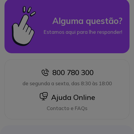
Alguma questão?
Estamos aqui para lhe responder!
800 780 300
icon
de segunda a sexta, das 8:30 às 18:00
icon
Ajuda Online
Contacto e FAQs