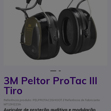
1
2
3M Peltor ProTac III
Saltar para o início da Galeria de imagens
Tiro
Referência produto: PELPROTAC3SHOOT // Referência de fabricante:
MT13H223A
Auricular de proteção auditiva e modulação