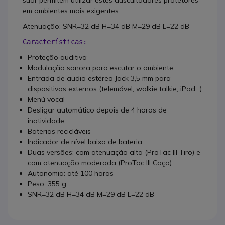
suor permitem utilizar estes auscultadores protetores
em ambientes mais exigentes.
Atenuação: SNR=32 dB H=34 dB M=29 dB L=22 dB
Características: 
Proteção auditiva
Modulação sonora para escutar o ambiente
Entrada de audio estéreo Jack 3,5 mm para
dispositivos externos (telemóvel, walkie talkie, iPod...)
Menú vocal
Desligar automático depois de 4 horas de
inatividade
Baterias recicláveis
Indicador de nível baixo de bateria
Duas versões: com atenuação alta (ProTac III Tiro) e
com atenuação moderada (ProTac III Caça)
Autonomia: até 100 horas
Peso: 355 g
SNR=32 dB H=34 dB M=29 dB L=22 dB