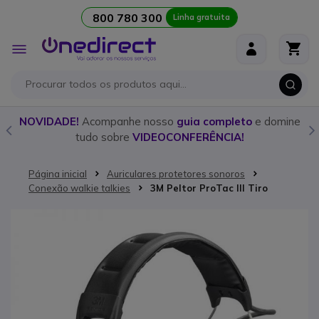
800 780 300
Linha gratuita
Ir para o Conteúdo
Alternar
Nav
pleto
e domine
Descubra o
walkie talkie
ideal para cada oca
IA!
nosso
guia detalhado!
Página inicial
Auriculares protetores sonoros
Conexão walkie talkies
3M Peltor ProTac III Tiro
Saltar para o final da Galeria de imagens