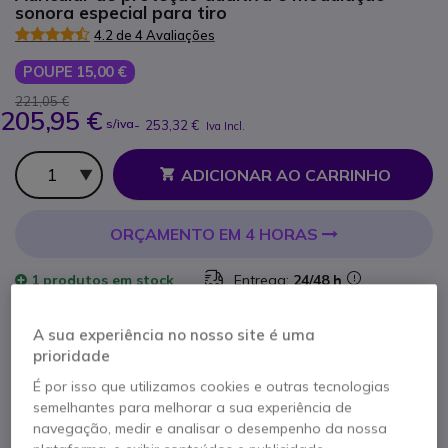
sonora especial para tiro
4.2 de 4 Avaliações
POUPE 15,00 €
221,05 €
205,95 €
s/iva
-
253,32 €
Iva Incl.
Qtd
ADICIONAR AO CARRINHO
ORÇAMENTO EM 4 HORAS
1 produtos
em stock
Entrega:
24/48 h
A sua experiência no nosso site é uma
1 ano de garantia
do fabricante
prioridade
É por isso que utilizamos cookies e outras tecnologias
semelhantes para melhorar a sua experiência de
navegação, medir e analisar o desempenho da nossa