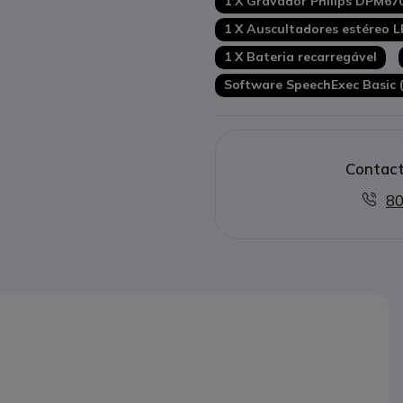
1 X Gravador Philips DPM67
1 X Auscultadores estéreo 
1 X Bateria recarregável
Software SpeechExec Basic (
Contact
80