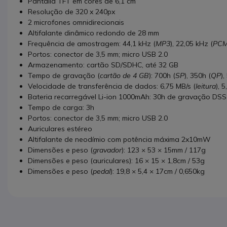
Pantalla TFT em cores de 6,1 cm
Resolução de 320 x 240px
2 microfones omnidirecionais
Altifalante dinâmico redondo de 28 mm
Frequência de amostragem: 44,1 kHz (
MP3
), 22,05 kHz (
PC
Portos: conector de 3,5 mm; micro USB 2.0
Armazenamento: cartão SD/SDHC, até 32 GB
Tempo de gravação (
cartão de 4 GB
): 700h (
SP
), 350h (
QP
),
Velocidade de transferência de dados: 6,75 MB/s (
leitura
), 
Bateria recarregável Li-ion 1000mAh: 30h de gravação DSS
Tempo de carga: 3h
Portos: conector de 3,5 mm; micro USB 2.0
Auriculares estéreo
Altifalante de neodímio com potência máxima 2x10mW
Dimensões e peso (
gravador
): 123 × 53 × 15mm / 117g
Dimensões e peso (auriculares): 16 × 15 × 1,8cm / 53g
Dimensões e peso (
pedal
): 19,8 × 5,4 × 17cm / 0,650kg