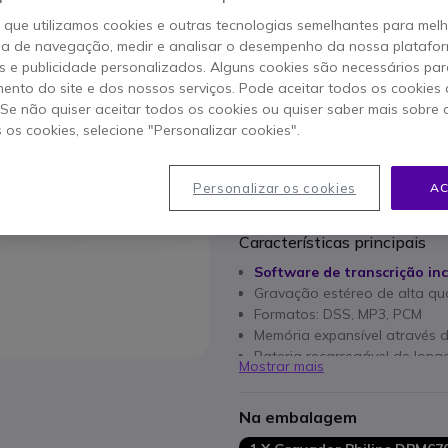
o que utilizamos cookies e outras tecnologias semelhantes para mel
ia de navegação, medir e analisar o desempenho da nossa plataform
Qtd
ADICIO
 e publicidade personalizados. Alguns cookies são necessários par
ento do site e dos nossos serviços. Pode aceitar todos os cookies 
. Se não quiser aceitar todos os cookies ou quiser saber mais sobre
Esgotado
s os cookies, selecione "Personalizar cookies".
2 anos de garantia
do fab
Personalizar os cookies
AC
Características principais
Software de transcrição inc
Gravação estéreo de alta qu
Formatos: DSS, MP3, PCM
Memória expansível através 
Bateria recarregável de lon
Mostrar mais
Compatível com PC/Mac
Pedal de controlo e auricula
Na embalagem