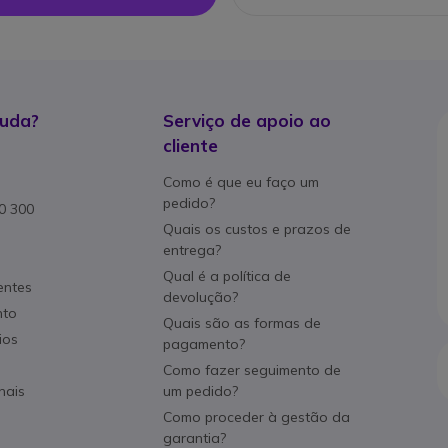
juda?
Serviço de apoio ao
cliente
Como é que eu faço um
pedido?
80 300
Quais os custos e prazos de
entrega?
Qual é a política de
entes
devolução?
nto
Quais são as formas de
ios
pagamento?
Como fazer seguimento de
nais
um pedido?
Como proceder à gestão da
garantia?