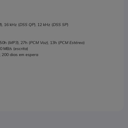
M
), 16 kHz (
DSS QP
), 12 kHz (
DSS SP
)
 50h (
MP3
), 27h (
PCM Voz
), 13h (
PCM Estéreo
)
5,0 MB/s (
escrita
)
; 200 dias em espera