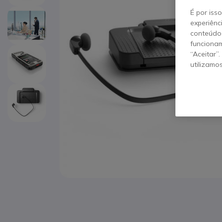
É por iss
experiênc
conteúdos
funcionam
“Aceitar”
utilizamo
Saltar para o início da Galeria de imagens