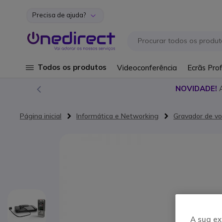
Precisa de ajuda?
Ir para o Conteúdo
Todos os produtos
Videoconferência
Ecrãs Prof
NOVIDADE!
Página inicial
Informática e Networking
Gravador de v
Saltar para o final da Galeria de imagens
A sua ex