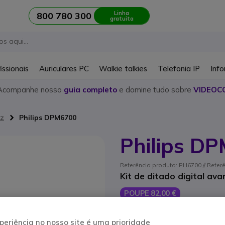
Linha
800 780 300
gratuita
issionais
Auriculares PC
Walkie talkies
Telefonia IP
Info
Acompanhe nosso
guia completo
e domine tudo sobre
VIDEOC
oz
Philips DPM6700
Philips D
Referência produto: PH6700 // Refer
Kit de ditado digital av
POUPE 82,00 €
599,95 €
517,95 €
s/iva
-
637,08 €
Iva 
periência no nosso site é uma prioridade