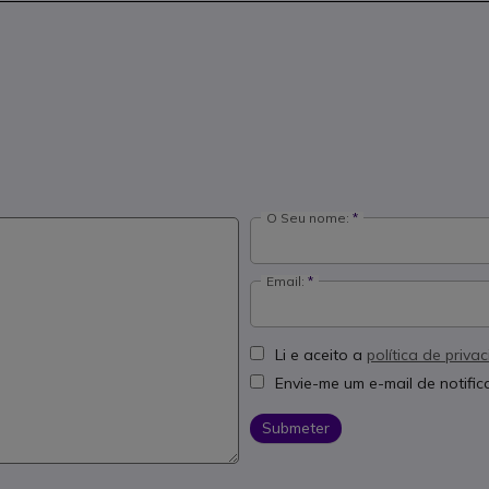
O Seu nome:
Email:
Li e aceito a
política de priva
Envie-me um e-mail de notifi
Submeter