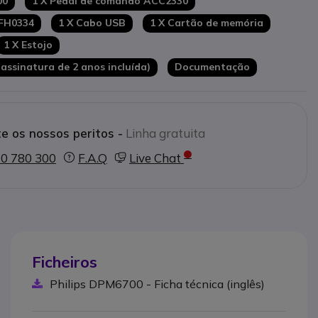
00
1 X Pedal de comando ACC2330
LFH0334
1 X Cabo USB
1 X Cartão de memória
1 X Estojo
assinatura de 2 anos incluída)
Documentação
e os nossos peritos -
Linha gratuita
0 780 300
F.A.Q
Live Chat
Ficheiros
Philips DPM6700 - Ficha técnica (inglês)