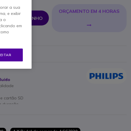
horar a sua
ORÇAMENTO EM 4 HORAS
a, e exibir
NAR AO CARRINHO
a o
clicando em
 como
ricante
EITAR
luído
alidade
de cartão SD
ga duração
res incluídos