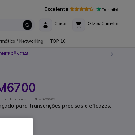
Excelente
Conta
O Meu Carrinho
rmática / Networking
TOP 10
ONFERÊNCIA!
PM6700
ência de fabricante: DPM6700/02
ançado para transcrições precisas e eficazes.
Incl.