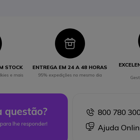
con
Icon
EXCELE
EM STOCK
ENTREGA EM 24 A 48 HORAS
lkies e mais
95% expedições no mesmo dia
Gest
 questão?
800 780 30
icon
para lhe responder!
icon
Ajuda Onlin