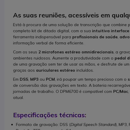
As suas reuniões, acessíveis em qual
Está à procura de uma solução de transcrição que combine p
completo kit de ditado digital, com a sua
intuitiva interface
ferramenta indispensável para
profissionais de saúde
,
advo
informação verbal de forma eficiente.
Com os seus
2 microfones estéreo omnidirecionais
, a grav
ambientes ruidosos. Aumente a produtividade com o
pedal d
de uma gravação sem ter de usar as mãos, e desfrute de um 
graças aos
auriculares estéreo
incluídos.
Em
DSS
,
MP3
ou
PCM
, irá poupar um tempo precioso com o
s
de conversão das gravações em texto. A bateria recarregáv
jornadas de trabalho. O DPM6700 é compatível com
PC/Mac
,
atual.
Especificações técnicas:
Formato de gravação: DSS (
Digital Speech Standard
), MP3,