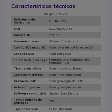
Características técnicas
Philips DPM6700
Referência de
DPM6700/02
fabricante
9120056501434
EAN
2 anos
GARANTIA
Só memória externa
Memória interna
Com leitor de cartão micro SD
Cartão SD / micro SD
Com cabo USB
Conexão USB
Formato DSS, Formato MP3,
Formato de gravação
Formato PCM
Com microfone Stereo
Tipo de microfone
Sem micro com zoom
Zoom no microfone
Sem gravação de 360º
Gravação 360º
Com gravação por voz
Activação por voz
SpeechExec Dictate
Software compatible
Tempo máximo de
700h
gravação
Li-Ion 1000mAh
Tipo de bateria