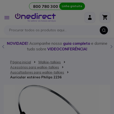
800 780 300
Linha gratuita
Ir para o Conteúdo
Alternar
Nav
o
NOVIDADE!
Acompanhe nosso
guia completo
e domine
tudo sobre
VIDEOCONFERÊNCIA!
Página inicial
Walkie-talkies
Acessórios para walkie-talkies
Auscultadores para walkie-talkies
Auricular estéreo Philips 2236
Saltar para o final da Galeria de imagens