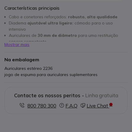
Características principais
Cabo e conetores reforçados:
robusto, alta qualidade
Diadema
ajustável ultra ligeiro:
cómodo para o uso
intensivo
Auriculares de
30 mm de diâmetro
para uma restituição
sonora competente
Mostrar mais
Adaptável aos equipamentos de escritório
Philips, os
dictafonos digitais e os sistemas de transcrição de PC
Na embalagem
Auriculares estéreo 2236
jogo de espuma para auriculares suplementares
Contacte os nossos peritos -
Linha gratuita
800 780 300
F.A.Q
Live Chat