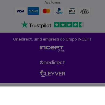
Aceitamos
Onedirect, uma empresa do Grupo INCEPT
Condições gerais de venda
Proteção de dados
Cookies