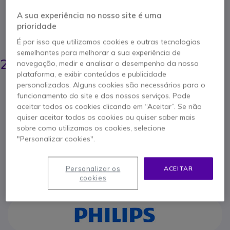
Ideal para transcrição, isolamento perfeito!
A sua experiência no nosso site é uma
5 de 1 Avaliações
prioridade
POUPE 12,00 €
É por isso que utilizamos cookies e outras tecnologias
semelhantes para melhorar a sua experiência de
35,15 €
22,95 €
navegação, medir e analisar o desempenho da nossa
s/iva
-
28,23 €
Iva Incl.
plataforma, e exibir conteúdos e publicidade
Qtd
personalizados. Alguns cookies são necessários para o
ADICIONAR AO CARRINHO
funcionamento do site e dos nossos serviços. Pode
aceitar todos os cookies clicando em “Aceitar”. Se não
quiser aceitar todos os cookies ou quiser saber mais
ORÇAMENTO EM 4 HORAS
sobre como utilizamos os cookies, selecione
"Personalizar cookies".
Esgotado
Personalizar os
ACEITAR
2 anos de garantia
do fabricante
cookies