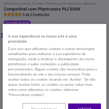
Referência produto: PLCS60T // Referência de fabricante: 85R63AA
Compatível com Plantronics PLCS5XX
5 de 3 Avaliações
POUPE 9,00 €
25,95 €
16,95 €
A sua experiência no nosso site é uma
s/iva
-
20,85 €
Iva Incl.
prioridade
Qtd
ADICIONAR AO CARRINHO
É por isso que utilizamos cookies e outras tecnologias
semelhantes para melhorar a sua experiência de
navegação, medir e analisar o desempenho da nossa
ORÇAMENTO EM 4 HORAS
plataforma, e exibir conteúdos e publicidade
personalizados. Alguns cookies são necessários para o
Esgotado
funcionamento do site e dos nossos serviços. Pode
aceitar todos os cookies clicando em “Aceitar”. Se não
quiser aceitar todos os cookies ou quiser saber mais
1 ano de garantia
do fabricante
sobre como utilizamos os cookies, selecione
"Personalizar cookies".
Personalizar os
ACEITAR