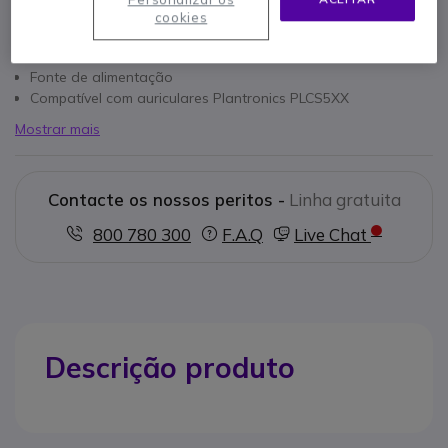
cookies
Características principais
Fonte de alimentação
Compatível com auriculares Plantronics PLCS5XX
Mostrar mais
Contacte os nossos peritos -
Linha gratuita
800 780 300
F.A.Q
Live Chat
Descrição produto