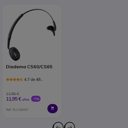
Diadema CS60/CS65
4.7 de 48
Avaliações
12,95 €
11,95 €
-7%
s/iva
Ref: PLCS60ST