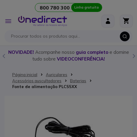
800 780 300
Linha gratuita
Ir para o Conteúdo
Alternar
Nav
o
NOVIDADE!
Acompanhe nosso
guia completo
e domine
tudo sobre
VIDEOCONFERÊNCIA!
Página inicial
Auriculares
Acessórios auscultadores
Baterias
Fonte de alimentação PLCS5XX
Saltar para o final da Galeria de imagens