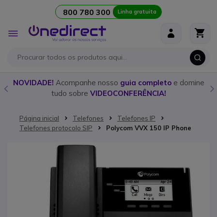
800 780 300
Linha gratuita
Ir para o Conteúdo
Alternar
Nav
o
NOVIDADE!
Acompanhe nosso
guia completo
e domine
tudo sobre
VIDEOCONFERÊNCIA!
Página inicial
Telefones
Telefones IP
Telefones protocolo SIP
Polycom VVX 150 IP Phone
Saltar para o final da Galeria de imagens