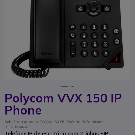
1
2
Polycom VVX 150 IP
Saltar para o início da Galeria de imagens
Phone
Referência produto: POVVX150 // Referência de fabricante:
911N0AA#AC3
Telefone IP de escritório com 2 linhas SIP