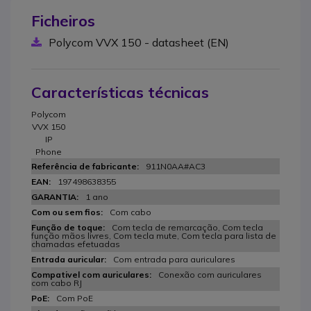
Ficheiros
Polycom VVX 150 - datasheet (EN)
Características técnicas
Polycom
VVX 150
IP
Phone
911N0AA#AC3
197498638355
1 ano
Com cabo
Com tecla de remarcação, Com tecla
função mãos livres, Com tecla mute, Com tecla para lista de
chamadas efetuadas
Com entrada para auriculares
Conexão com auriculares
com cabo RJ
Com PoE