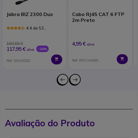
Jabra BIZ 2300 Duo
Cabo RJ45 CAT 6 FTP
2m Preto
4.4 de 53
Avaliações
4,95 €
160,55 €
s/iva
117,95 €
-26%
s/iva
Ref: PATCH2MN
Ref: GN2300D
Avaliação do Produto