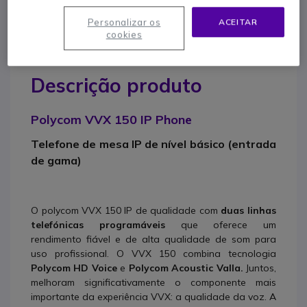
Personalizar os
ACEITAR
cookies
Descrição produto
Polycom VVX 150 IP Phone
Telefone de mesa IP de nível básico (entrada
de gama)
O polycom VVX 150 IP de qualidade com
duas linhas
telefónicas programáveis
que oferece um
rendimento fiável e de alta qualidade de som para
uso profissional. O VVX 150 combina tecnologia
Polycom HD Voice
e
Polycom Acoustic Valla.
Juntos,
melhoram significativamente o componente mais
importante da experiência VVX: a qualidade da voz. A