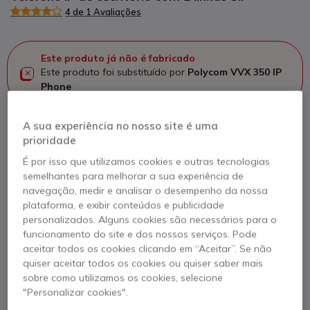
4 de 1 Avaliações
Este produto já não é fabricado
Este produto foi substituído por
Polycom VVX 350 IP
Phone
A sua experiência no nosso site é uma
prioridade
Polycom VVX 350 IP Phone
É por isso que utilizamos cookies e outras tecnologias
272,75 €
semelhantes para melhorar a sua experiência de
255,95 €
s/iva
navegação, medir e analisar o desempenho da nossa
Ver produto alternativo
plataforma, e exibir conteúdos e publicidade
personalizados. Alguns cookies são necessários para o
funcionamento do site e dos nossos serviços. Pode
aceitar todos os cookies clicando em “Aceitar”. Se não
quiser aceitar todos os cookies ou quiser saber mais
sobre como utilizamos os cookies, selecione
Contacte os nossos peritos -
Linha gratuita
"Personalizar cookies".
800 780 300
F.A.Q
Live Chat