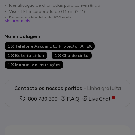
Identificação de chamadas para conveniência
Visor TFT incorporado de 6,1 cm (2,4")
Bateria de ião-lítio de 920 mAh
Mostrar mais
Design elegante e funcional
Ideal para uso em ambientes profissionais
Na embalagem
1 X Telefone Ascom D83 Protector ATEX
1 X Bateria Li-Ion
1 X Clip de cinto
1 X Manual de instruções
Contacte os nossos peritos -
Linha gratuita
800 780 300
F.A.Q
Live Chat