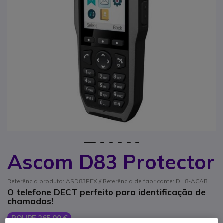
1
2
3
4
5
6
Ascom D83 Protector
Saltar para o início da Galeria de imagens
Referência produto: ASD83PEX // Referência de fabricante: DH8-ACAB
O telefone DECT perfeito para identificação de
chamadas!
POUPE 265,00 €