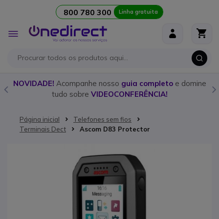
800 780 300
Linha gratuita
Ir para o Conteúdo
Alternar
Nav
o
NOVIDADE!
Acompanhe nosso
guia completo
e domine
tudo sobre
VIDEOCONFERÊNCIA!
Página inicial
Telefones sem fios
Terminais Dect
Ascom D83 Protector
Saltar para o final da Galeria de imagens