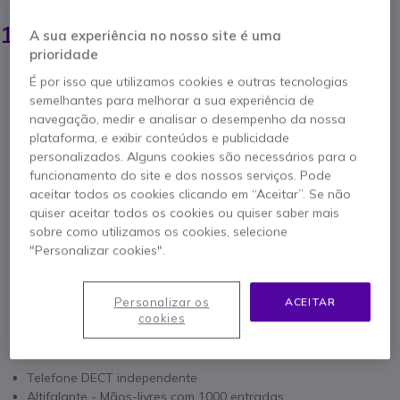
1559,95 €
1294,95 €
A sua experiência no nosso site é uma
s/iva
-
1592,79 €
Iva Incl.
prioridade
Qtd
É por isso que utilizamos cookies e outras tecnologias
ADICIONAR AO CARRINHO
semelhantes para melhorar a sua experiência de
navegação, medir e analisar o desempenho da nossa
ORÇAMENTO EM 4 HORAS
plataforma, e exibir conteúdos e publicidade
personalizados. Alguns cookies são necessários para o
funcionamento do site e dos nossos serviços. Pode
19 produtos
em stock
Entrega:
24/48 h
aceitar todos os cookies clicando em “Aceitar”. Se não
quiser aceitar todos os cookies ou quiser saber mais
1 ano de garantia
do fabricante
sobre como utilizamos os cookies, selecione
"Personalizar cookies".
Personalizar os
ACEITAR
cookies
Características principais
Telefone DECT independente
Altifalante - Mãos-livres com 1000 entradas