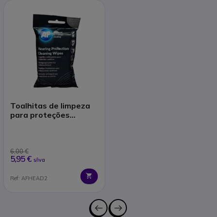
Toalhitas de limpeza
para proteções
auditivas
6,00 €
5,95 €
s/iva
Ref: AFHEAD2