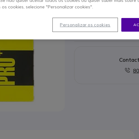
. Se não quiser aceitar todos os cookies ou quiser saber mais sobre
Este produto já não é 
s os cookies, selecione "Personalizar cookies".
Para melhor satisfazer as su
Personalizar os cookies
AC
Contact
80