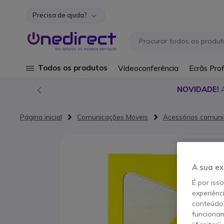
Precisa de ajuda?
Ir para o Conteúdo
Todos os produtos
Videoconferência
Ecrãs Prof
NOVIDADE!
Página inicial
Comunicações Móveis
Acessórios comun
Saltar para o final da Galeria de imagens
A sua ex
É por iss
experiênc
conteúdos
funcionam