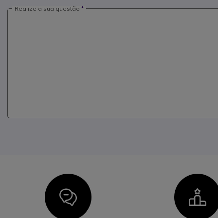
Realize a sua questão
Icon
I