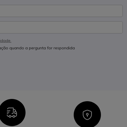
cidade.
cação quando a pergunta for respondida
Icon
Icon