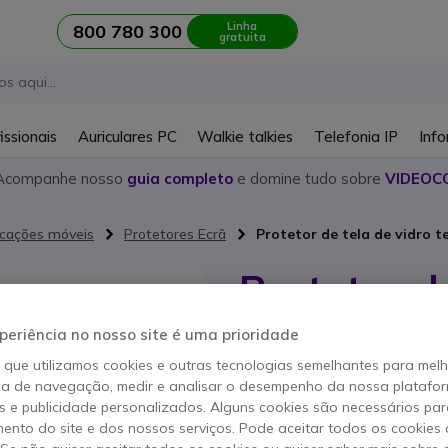
Linha
800 780 300
gratuita
issionais
Auriculares PC
Walkie talkies
Telefonia IP
Info
Acompanhe nosso
guia completo
e domine tudo sobre
VIDEOC
icações móveis
Protetores Ecrã
Protetor de tela de vidro 
Protetor d
temperado
periência no nosso site é uma prioridade
o que utilizamos cookies e outras tecnologias semelhantes para mel
Referência produto: BIKUID64060507 
ia de navegação, medir e analisar o desempenho da nossa plataform
Protetor de vidro tempe
 e publicidade personalizados. Alguns cookies são necessários par
ento do site e dos nossos serviços. Pode aceitar todos os cookies 