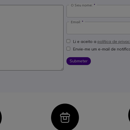
O Seu nome:
Email:
Li e aceito a
política de priva
Envie-me um e-mail de notifi
Submeter
con
Icon