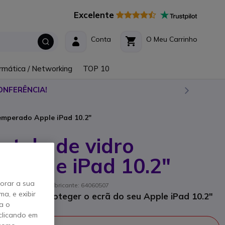
Excelente
Conta
O Meu Carrinho
rmática / Networking
TOP 10
ONFERÊNCIA!
temperado Apple iPad 10.2"
e tela de vidro
 Apple iPad 10.2"
horar a sua
// Referência de fabricante: 64060507
a, e exibir
rado para proteger o ecrã do seu Apple iPad 10.2"
a o
clicando em