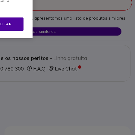
 como
fabricado
as necessidades, apresentamos uma lista de produtos similares
EITAR
Ver produtos similares
e os nossos peritos -
Linha gratuita
0 780 300
F.A.Q
Live Chat