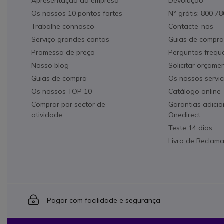
Apresentação da empresa
Devolução
Os nossos 10 pontos fortes
N° grátis: 800 7
Trabalhe connosco
Contacte-nos
Serviço grandes contas
Guias de compra
Promessa de preço
Perguntas frequ
Nosso blog
Solicitar orçame
Guias de compra
Os nossos servic
Os nossos TOP 10
Catálogo online
Comprar por sector de
Garantias adicio
atividade
Onedirect
Teste 14 dias
Livro de Reclam
Icon
Pagar com facilidade e segurança