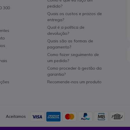
Como é que eu faço um
pedido?
80 300
Quais os custos e prazos de
entrega?
Qual é a política de
entes
devolução?
nto
Quais são as formas de
ios
pagamento?
Como fazer seguimento de
nais
um pedido?
Como proceder à gestão da
garantia?
ações
Recomende-nos um produto
Aceitamos