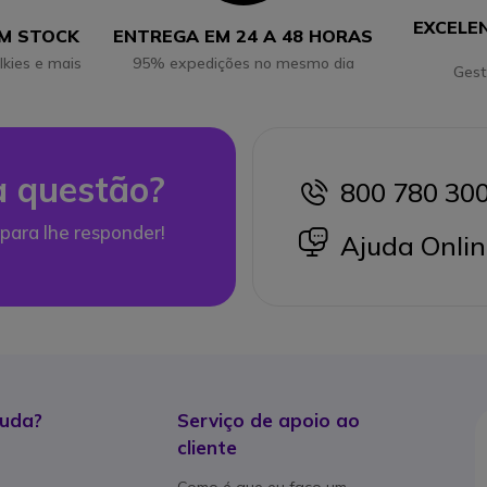
EXCELE
EM STOCK
ENTREGA EM 24 A 48 HORAS
lkies e mais
95% expedições no mesmo dia
Gest
 questão?
800 780 30
icon
para lhe responder!
icon
Ajuda Onlin
juda?
Serviço de apoio ao
cliente