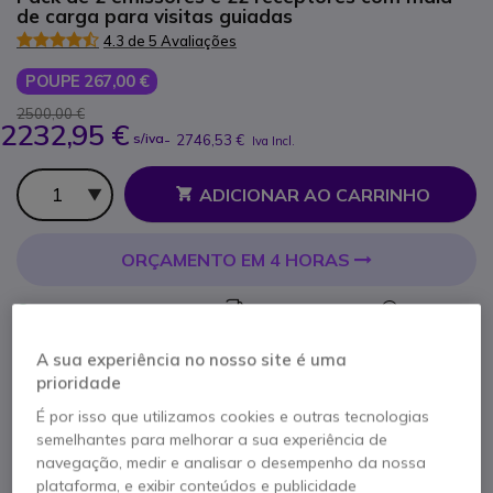
de carga para visitas guiadas
4.3 de 5 Avaliações
POUPE 267,00 €
2500,00 €
2232,95 €
s/iva
-
2746,53 €
Iva Incl.
Qtd
ADICIONAR AO CARRINHO
ORÇAMENTO EM 4 HORAS
3 produtos
em stock
Entrega:
24/48 h
5 produtos em stock plataforma
A sua experiência no nosso site é uma
Entrega:
5-7 dias
prioridade
É por isso que utilizamos cookies e outras tecnologias
semelhantes para melhorar a sua experiência de
navegação, medir e analisar o desempenho da nossa
plataforma, e exibir conteúdos e publicidade