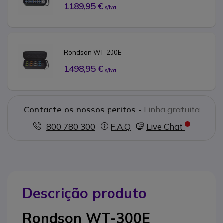
1189,95 €
s/iva
Rondson WT-200E
1498,95 €
s/iva
Contacte os nossos peritos -
Linha gratuita
800 780 300
F.A.Q
Live Chat
Descrição produto
Rondson WT-300E