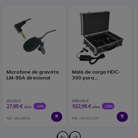
Microfone de gravata
Mala de carga HDC-
LM-90A direcional
300 para
equipamentos
WT300R/T
35,00 €
690,00 €
27,95 €
532,95 €
-20%
-22%
s/iva
s/iva
Ref: OKLM90A
Ref: OKHDC300