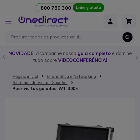
800 780 300
Linha gratuita
Ir para o Conteúdo
Alternar
Nav
o
NOVIDADE!
Acompanhe nosso
guia completo
e domine
tudo sobre
VIDEOCONFERÊNCIA!
Página inicial
Informática e Networking
Sistemas de Visitas Guiadas
Pack visitas guiadas: WT-300E
Saltar para o final da Galeria de imagens