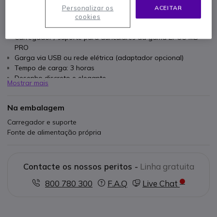
Personalizar os
ACEITAR
cookies
Características principais
Carregador / suporte para auriculares da gama EPOS MB
PRO
Garga via USB ou rede elétrica (adaptador opcional)
Tempo de carga: 3 horas
Desenho discreto e elegante
Mostrar mais
Ref provedor 506 039
Na embalagem
Carregador e suporte
Fonte de alimentação própria
Contacte os nossos peritos -
Linha gratuita
800 780 300
F.A.Q
Live Chat