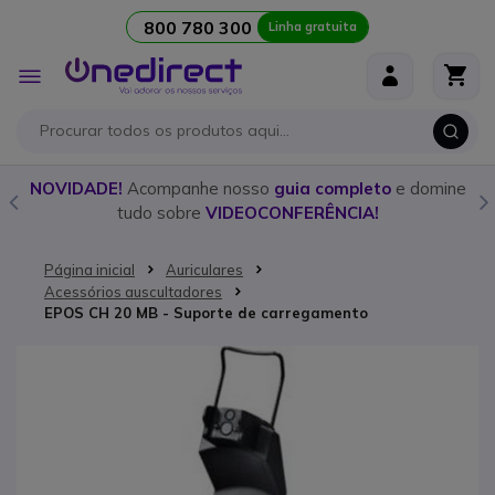
800 780 300
Linha gratuita
Ir para o Conteúdo
Alternar
Nav
o
NOVIDADE!
Acompanhe nosso
guia completo
e domine
tudo sobre
VIDEOCONFERÊNCIA!
Página inicial
Auriculares
Acessórios auscultadores
EPOS CH 20 MB - Suporte de carregamento
Saltar para o final da Galeria de imagens