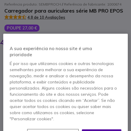
Referência produto: SEMBPROCH // Referência de fabricante: 1000674
Carregador para auriculares série MB PRO EPOS
4.8 de 10 Avaliações
POUPE 27,00 €
68,15 €
40,95 €
s/iva
-
50,37 €
Iva Incl.
A sua experiência no nosso site é uma
Qtd
prioridade
ADICIONAR AO CARRINHO
É por isso que utilizamos cookies e outras tecnologias
semelhantes para melhorar a sua experiência de
ORÇAMENTO EM 4 HORAS
navegação, medir e analisar o desempenho da nossa
plataforma, e exibir conteúdos e publicidade
personalizados. Alguns cookies são necessários para o
Esgotado
funcionamento do site e dos nossos serviços. Pode
aceitar todos os cookies clicando em “Aceitar”. Se não
2 anos de garantia
do fabricante
quiser aceitar todos os cookies ou quiser saber mais
sobre como utilizamos os cookies, selecione
"Personalizar cookies".