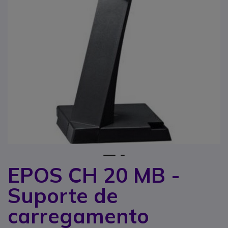
1
2
EPOS CH 20 MB -
Saltar para o início da Galeria de imagens
Suporte de
carregamento