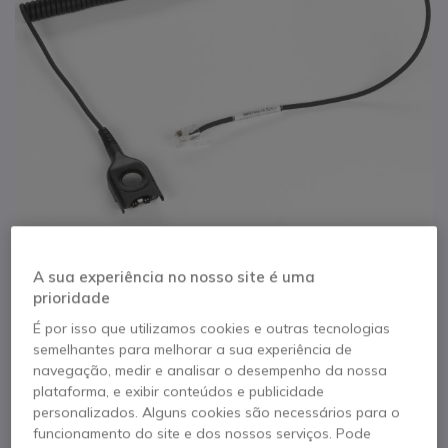
A sua experiência no nosso site é uma
prioridade
1
EPOS IMPACT CSTD
É por isso que utilizamos cookies e outras tecnologias
Saltar para o início da Galeria de imagens
semelhantes para melhorar a sua experiência de
17 - QD vers RJ9
navegação, medir e analisar o desempenho da nossa
plataforma, e exibir conteúdos e publicidade
personalizados. Alguns cookies são necessários para o
Referência produto: SECSTD17 // Referência de fabricante: 1000837
funcionamento do site e dos nossos serviços. Pode
Cabo EPOS Easy Disconnect /RJ9 para AASTRA