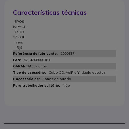
Características técnicas
EPOS
IMPACT
CSTD
17 - QD
vers
RJ9
1000837
5714708006381
2 anos
Cabo QD, VoIP e Y (dupla escuta)
Fones de ouvido
Não