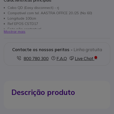
Características principais
Cabo QD (Easy disconnect) - rj
Compativel com tel. AASTRA OFFICE 20 /25 (No 60)
Longitude 100cm
Ref EPOS CSTD17
Foto não contratual
Mostrar mais
Contacte os nossos peritos -
Linha gratuita
800 780 300
F.A.Q
Live Chat
Descrição produto