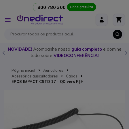
800 780 300
Linha gratuita
Ir para o Conteúdo
Alternar
Nav
o
NOVIDADE!
Acompanhe nosso
guia completo
e domine
tudo sobre
VIDEOCONFERÊNCIA!
Página inicial
Auriculares
Acessórios auscultadores
Cabos
EPOS IMPACT CSTD 17 - QD vers RJ9
Saltar para o final da Galeria de imagens