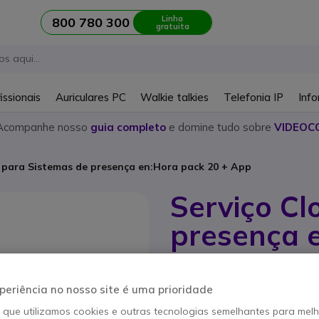
Linha
800 780 300
gratuita
issionais
Auriculares PC
Walkie talkies
Telefonia IP
Info
Acompanhe nosso
guia completo
e domine tudo sobre
VIDEOC
 para Sistemas de presença en:Hora pack 20 + App
Serviço Cl
presença 
Referência produto: ENHORACL20APP
Serviço de armazenamen
periência no nosso site é uma prioridade
20 funcionários + APP
o que utilizamos cookies e outras tecnologias semelhantes para mel