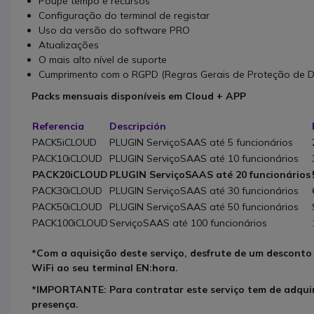
Poupe tempo e recursos
Configuração do terminal de registar
Uso da versão do software PRO
Atualizações
O mais alto nível de suporte
Cumprimento com o RGPD (Regras Gerais de Proteção de D
Packs mensuais disponíveis em Cloud + APP
Referencia
Descripción
PACK5iCLOUD
PLUGIN ServiçoSAAS até 5 funcionários
PACK10iCLOUD
PLUGIN ServiçoSAAS até 10 funcionários
PACK20iCLOUD
PLUGIN ServiçoSAAS até 20 funcionários
PACK30iCLOUD
PLUGIN ServiçoSAAS até 30 funcionários
PACK50iCLOUD
PLUGIN ServiçoSAAS até 50 funcionários
PACK100iCLOUD
ServiçoSAAS até 100 funcionários
*Com a aquisição deste serviço, desfrute de um desconto
WiFi ao seu terminal EN:hora.
*IMPORTANTE: Para contratar este serviço tem de adquir
presença.