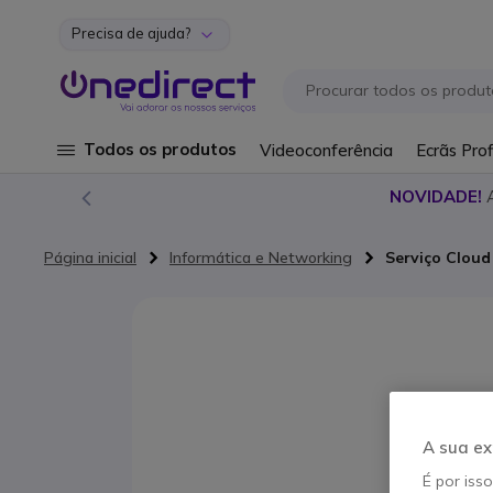
Precisa de ajuda?
Ir para o Conteúdo
Todos os produtos
Videoconferência
Ecrãs Prof
NOVIDADE!
Página inicial
Informática e Networking
Serviço Cloud
Saltar para o final da Galeria de imagens
A sua ex
É por iss