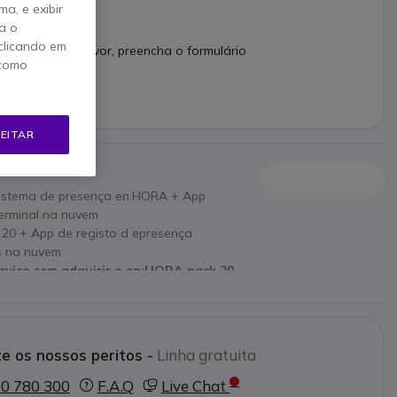
a, e exibir
a o
clicando em
 produto, por favor, preencha o formulário
 como
EITAR
sistema de presença en:HORA + App
erminal na nuvem
 20 + App de registo d epresença
s na nuvem
rviço sem adquirir o en:HORA pack 20
ça
e os nossos peritos -
Linha gratuita
0 780 300
F.A.Q
Live Chat