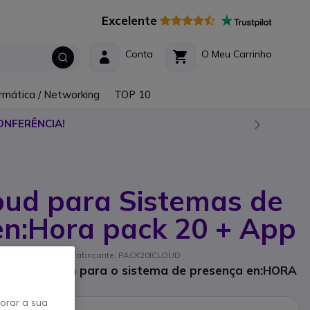
Excelente
Conta
O Meu Carrinho
rmática / Networking
TOP 10
ONFERÊNCIA!
oud para Sistemas de
en:Hora pack 20 + App
 // Referência de fabricante: PACK20ICLOUD
to na nuvem para o sistema de presença en:HORA
horar a sua