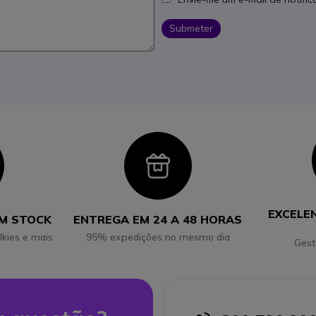
Submeter
con
Icon
EXCELE
EM STOCK
ENTREGA EM 24 A 48 HORAS
lkies e mais
95% expedições no mesmo dia
Gest