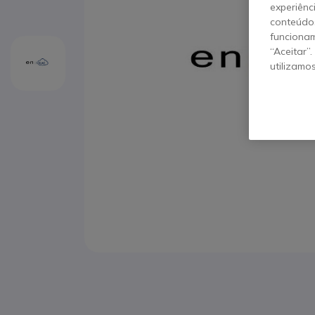
experiênc
conteúdos
funcionam
“Aceitar”
utilizamo
Saltar para o início da Galeria de imagens