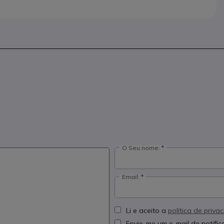
O Seu nome:
Email:
Li e aceito a
política de priva
Envie-me um e-mail de notifi