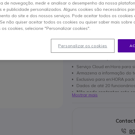
ia de navegação, medir e analisar o desempenho da nossa plataform
Orçamento
 e publicidade personalizados. Alguns cookies são necessários par
ento do site e dos nossos serviços. Pode aceitar todos os cookies 
Para obter preço para este
. Se não quiser aceitar todos os cookies ou quiser saber mais sobre
s os cookies, selecione "Personalizar cookies".
Pedir Orçamento
Personalizar os cookies
AC
Características principais
Serviço Cloud en:Hora para 
Armazena a informação do t
Exclusivo para en:HORA pack
Dados de até 20 funcionário
Não pode contratar este se
Mostrar mais
+ App de registo de presen
Preço mensal de 50€/mês
Contact
80