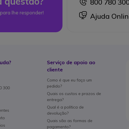
 questão?
800 780 30
icon
para lhe responder!
icon
Ajuda Onlin
juda?
Serviço de apoio ao
cliente
Como é que eu faço um
pedido?
80 300
Quais os custos e prazos de
entrega?
Qual é a política de
entes
devolução?
nto
Quais são as formas de
ios
pagamento?