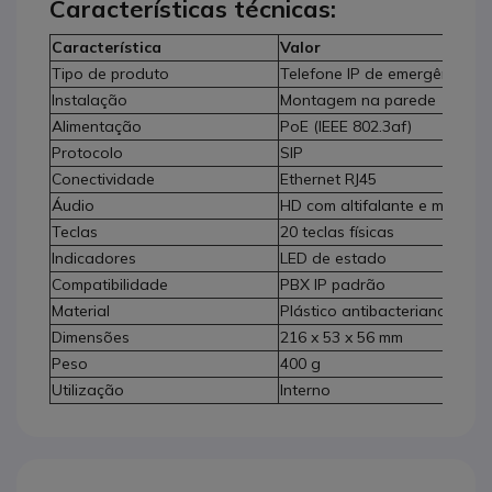
Características técnicas:
Característica
Valor
Tipo de produto
Telefone IP de emergência
Instalação
Montagem na parede
Alimentação
PoE (IEEE 802.3af)
Protocolo
SIP
Conectividade
Ethernet RJ45
Áudio
HD com altifalante e microfo
Teclas
20 teclas físicas
Indicadores
LED de estado
Compatibilidade
PBX IP padrão
Material
Plástico antibacteriano
Dimensões
216 x 53 x 56 mm
Peso
400 g
Utilização
Interno