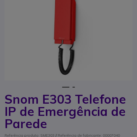
1
2
Snom E303 Telefone
Saltar para o início da Galeria de imagens
IP de Emergência de
Parede
Referência produto: SME303 // Referência de fabricante: 00007040