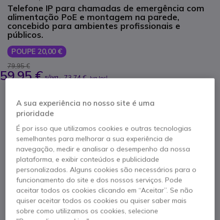
Telefone IP para chamadas de emergência com
alimentação PoE e montagem na parede,
concebido para ambientes profissionais e
públicos.
POUPE 20,00 €
79,95 €
59,95 €
s/iva
-
73,74 €
Iva Incl.
Qtd
ADICIONAR AO CARRINHO
A sua experiência no nosso site é uma
prioridade
É por isso que utilizamos cookies e outras tecnologias
ORÇAMENTO EM 4 HORAS
semelhantes para melhorar a sua experiência de
navegação, medir e analisar o desempenho da nossa
5 produtos
em stock
Entrega:
24/48 h
plataforma, e exibir conteúdos e publicidade
personalizados. Alguns cookies são necessários para o
funcionamento do site e dos nossos serviços. Pode
3 anos de garantia
do fabricante
aceitar todos os cookies clicando em “Aceitar”. Se não
quiser aceitar todos os cookies ou quiser saber mais
sobre como utilizamos os cookies, selecione