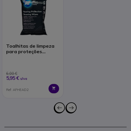
Toalhitas de limpeza
para proteções
auditivas
6,00 €
5,95 €
s/iva
Ref: AFHEAD2