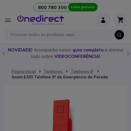
800 780 300
Linha gratuita
Ir para o Conteúdo
Alternar
Nav
o
NOVIDADE!
Acompanhe nosso
guia completo
e domine
tudo sobre
VIDEOCONFERÊNCIA!
Página inicial
Telefones
Telefones IP
Snom E303 Telefone IP de Emergência de Parede
Saltar para o final da Galeria de imagens