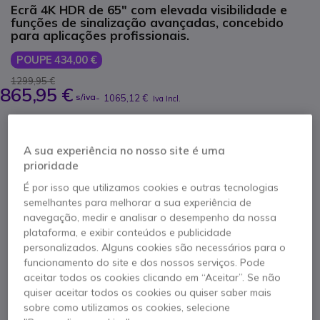
Ecrã 4K HDR de 65" com elevada visibilidade e
funções de sinalização avançadas, concebido
para aplicações profissionais.
POUPE 434,00 €
1299,95 €
865,95 €
s/iva
-
1065,12 €
Iva Incl.
Qtd
ADICIONAR AO CARRINHO
A sua experiência no nosso site é uma
prioridade
ORÇAMENTO EM 4 HORAS
É por isso que utilizamos cookies e outras tecnologias
semelhantes para melhorar a sua experiência de
Esgotado
navegação, medir e analisar o desempenho da nossa
49 produtos em stock plataforma
plataforma, e exibir conteúdos e publicidade
Entrega:
5-7 dias
personalizados. Alguns cookies são necessários para o
funcionamento do site e dos nossos serviços. Pode
aceitar todos os cookies clicando em “Aceitar”. Se não
2 anos de garantia
do fabricante
quiser aceitar todos os cookies ou quiser saber mais
sobre como utilizamos os cookies, selecione