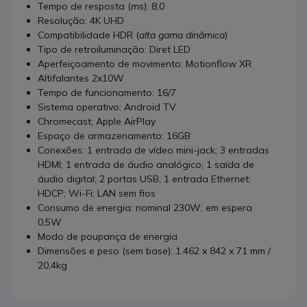
Tempo de resposta (
ms
): 8,0
Resolução: 4K UHD
Compatibilidade HDR (
alta gama dinâmica
)
Tipo de retroiluminação: Diret LED
Aperfeiçoamento de movimento: Motionflow XR
Altifalantes 2x10W
Tempo de funcionamento: 16/7
Sistema operativo: Android TV
Chromecast; Apple AirPlay
Espaço de armazenamento: 16GB
Conexões: 1 entrada de vídeo mini-jack; 3 entradas
HDMI; 1 entrada de áudio analógico; 1 saída de
áudio digital; 2 portas USB; 1 entrada Ethernet;
HDCP; Wi-Fi; LAN sem fios
Consumo de energia: nominal 230W; em espera
0,5W
Modo de poupança de energia
Dimensões e peso (sem base): 1.462 x 842 x 71 mm /
20,4kg