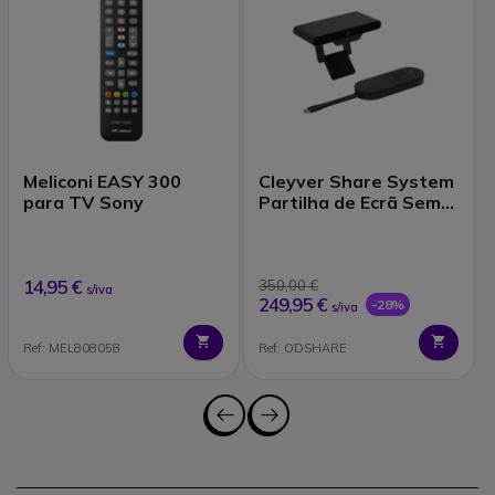
Meliconi EASY 300
Cleyver Share System
para TV Sony
Partilha de Ecrã Sem
Fios
14,95 €
350,00 €
s/iva
249,95 €
-28%
s/iva
Ref: MEL808058
Ref: ODSHARE