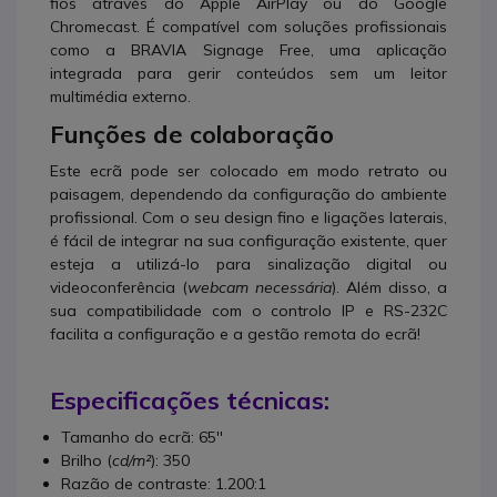
fios através do Apple AirPlay ou do Google
Chromecast. É compatível com soluções profissionais
como a BRAVIA Signage Free, uma aplicação
integrada para gerir conteúdos sem um leitor
multimédia externo.
Funções de colaboração
Este ecrã pode ser colocado em modo retrato ou
paisagem, dependendo da configuração do ambiente
profissional. Com o seu design fino e ligações laterais,
é fácil de integrar na sua configuração existente, quer
esteja a utilizá-lo para sinalização digital ou
videoconferência (
webcam necessária
). Além disso, a
sua compatibilidade com o controlo IP e RS-232C
facilita a configuração e a gestão remota do ecrã!
Especificações técnicas:
Tamanho do ecrã: 65''
Brilho (
cd/m²
): 350
Razão de contraste: 1.200:1