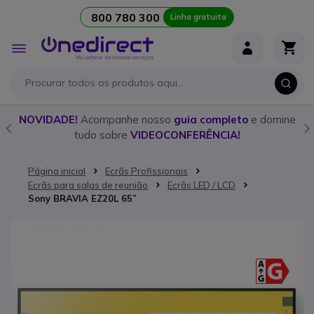
800 780 300
Linha gratuita
Ir para o Conteúdo
Alternar
Nav
o
NOVIDADE!
Acompanhe nosso
guia completo
e domine
tudo sobre
VIDEOCONFERÊNCIA!
Página inicial
Ecrãs Profissionais
Ecrãs para salas de reunião
Ecrãs LED / LCD
Sony BRAVIA EZ20L 65”
Saltar para o final da Galeria de imagens