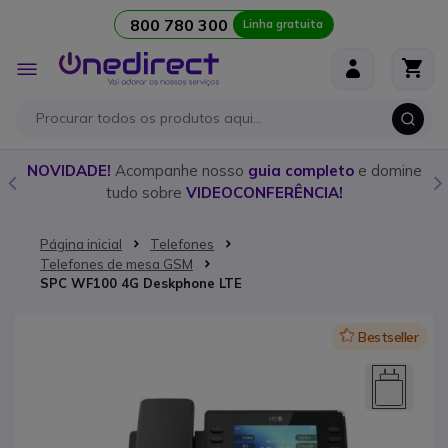
800 780 300
Linha gratuita
Ir para o Conteúdo
Alternar
Nav
o
NOVIDADE!
Acompanhe nosso
guia completo
e domine
tudo sobre
VIDEOCONFERÊNCIA!
Página inicial
Telefones
Telefones de mesa GSM
SPC WF100 4G Deskphone LTE
Saltar para o final da Galeria de imagens
Icon
Bestseller