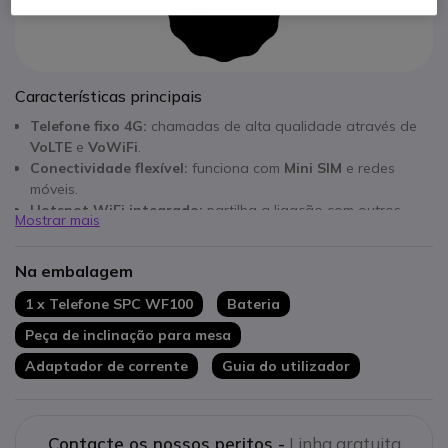
Características principais
Telefone fixo 4G:
chamadas de alta qualidade através de
VoLTE
e
VoWiFi
.
Conectividade flexível:
funciona com
Mini SIM
e redes
móveis.
Hotspot WiFi integrado:
partilha a ligação com outros
Mostrar mais
dispositivos.
Ecrã TFT de 3,5":
visualização clara de chamadas e menus.
Na embalagem
Agenda profissional:
até
1000 contactos
e compatibilidade
LDAP
.
1 x Telefone SPC WF100
Bateria
Teclas dedicadas:
atalhos para uma utilização diária
Peça de inclinação para mesa
eficiente.
Instalação versátil:
montagem em
mesa ou parede
.
Adaptador de corrente
Guia do utilizador
Contacte os nossos peritos -
Linha gratuita