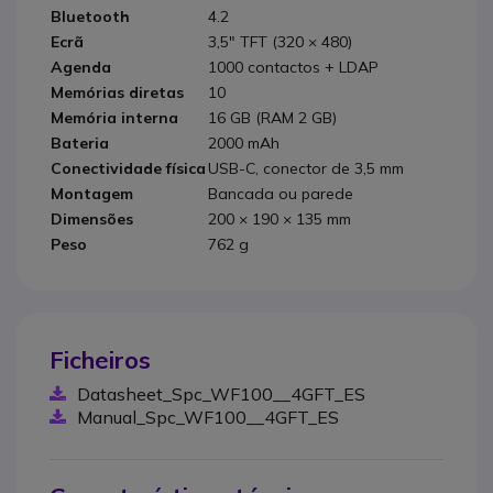
Bluetooth
4.2
Ecrã
3,5" TFT (320 × 480)
Agenda
1000 contactos + LDAP
Memórias diretas
10
Memória interna
16 GB (RAM 2 GB)
Bateria
2000 mAh
Conectividade física
USB-C, conector de 3,5 mm
Montagem
Bancada ou parede
Dimensões
200 × 190 × 135 mm
Peso
762 g
Ficheiros
Datasheet_Spc_WF100__4GFT_ES
Manual_Spc_WF100__4GFT_ES