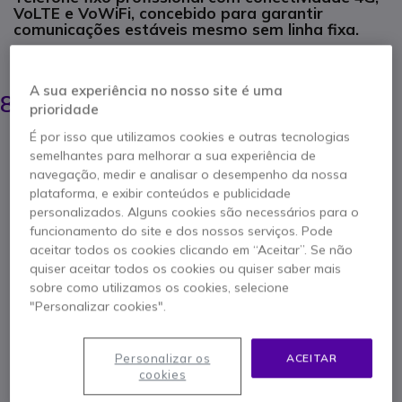
VoLTE e VoWiFi, concebido para garantir
comunicações estáveis mesmo sem linha fixa.
POUPE 9,00 €
90,95 €
A sua experiência no nosso site é uma
81,95 €
s/iva
-
100,80 €
prioridade
Iva Incl.
É por isso que utilizamos cookies e outras tecnologias
Qtd
ADICIONAR AO CARRINHO
semelhantes para melhorar a sua experiência de
navegação, medir e analisar o desempenho da nossa
plataforma, e exibir conteúdos e publicidade
ORÇAMENTO EM 4 HORAS
personalizados. Alguns cookies são necessários para o
funcionamento do site e dos nossos serviços. Pode
3 produtos
em stock
Entrega:
24/48 h
aceitar todos os cookies clicando em “Aceitar”. Se não
quiser aceitar todos os cookies ou quiser saber mais
sobre como utilizamos os cookies, selecione
2 anos de garantia
do fabricante
"Personalizar cookies".
Personalizar os
ACEITAR
cookies