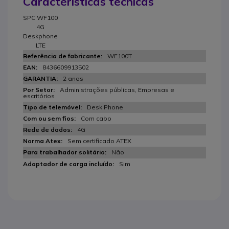
Características técnicas
SPC WF100
4G
Deskphone
LTE
WF100T
8436609913502
2 anos
Administrações públicas, Empresas e
escritórios
Desk Phone
Com cabo
4G
Sem certificado ATEX
Não
Sim